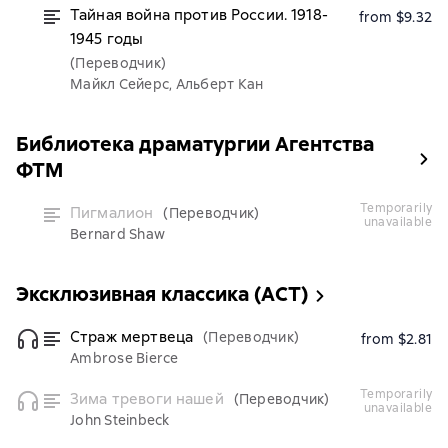
Тайная война против России. 1918-
from $9.32
1945 годы
(Переводчик)
Майкл Сейерс, Альберт Кан
Библиотека драматургии Агентства
ФТМ
temporarily
Пигмалион
(Переводчик)
unavailable
Bernard Shaw
Эксклюзивная классика (АСТ)
Страж мертвеца
(Переводчик)
from $2.81
Ambrose Bierce
temporarily
Зима тревоги нашей
(Переводчик)
unavailable
John Steinbeck