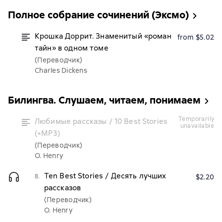
Полное собрание сочинений (Эксмо)
Крошка Доррит. Знаменитый «роман
from $5.02
тайн» в одном томе
(Переводчик)
Charles Dickens
Билингва. Слушаем, читаем, понимаем
temporarily
Любимые рассказы / 10 Best Stories
unavailable
(+MP3)
(Переводчик)
O. Henry
Ten Best Stories / Десять лучших
8.
$2.20
рассказов
(Переводчик)
O. Henry