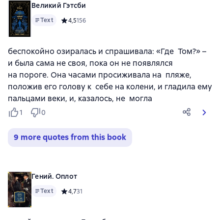
Великий Гэтсби
Text
Средний рейтинг 4,5 на основе 156 оценок
4,5
156
беспокойно озиралась и спрашивала: «Где Том?» –
и была сама не своя, пока он не появлялся
на пороге. Она часами просиживала на пляже,
положив его голову к себе на колени, и гладила ему
пальцами веки, и, казалось, не могла
1
0
9 more quotes from this book
Гений. Оплот
Text
Средний рейтинг 4,7 на основе 31 оценок
4,7
31