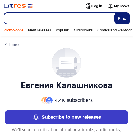
Слайдер с книгами
Слайдер с книгами
Log in
My Books
Find
Promo code
New releases
Popular
Audiobooks
Comics and webtoon
Home
Евгения Калашникова
4,4К
subscribers
Subscribe to new releases
We'll send a notification about new books, audiobooks,