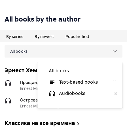
All books by the author
By series
By newest
Popular first
All books
Эрнест Хемингуэй. Лучшее
All books
Text-based books
11
Прощай, оружие!
(Переводчик)
$6.13
Ernest Miller Hemingway
Audiobooks
8
Острова в океане
(Переводчик)
$6.13
Ernest Miller Hemingway
Классика на все времена