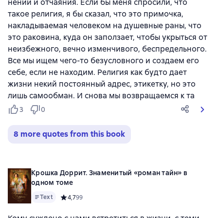
нений и отчаяния. Если бы меня спросили, что
такое религия, я бы сказал, что это примочка,
накладываемая человеком на душевные раны, что
это раковина, куда он заползает, чтобы укрыться от
неизбежного, вечно изменчивого, беспредельного.
Все мы ищем чего-то безусловного и создаем его
себе, если не находим. Религия как будто дает
жизни некий постоянный адрес, этикетку, но это
лишь самообман. И снова мы возвращаемся к та
3
0
8 more quotes from this book
Крошка Доррит. Знаменитый «роман тайн» в
одном томе
Text
Средний рейтинг 4,7 на основе 99 оценок
4,7
99