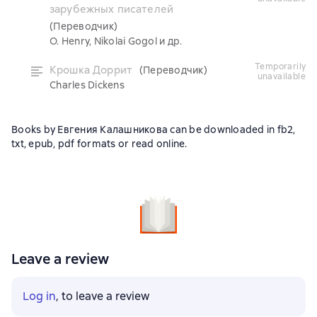
зарубежных писателей
(Переводчик)
O. Henry, Nikolai Gogol и др.
temporarily
Крошка Доррит
(Переводчик)
unavailable
Charles Dickens
Books by Евгения Калашникова can be downloaded in fb2,
txt, epub, pdf formats or read online.
Leave a review
Log in
, to leave a review