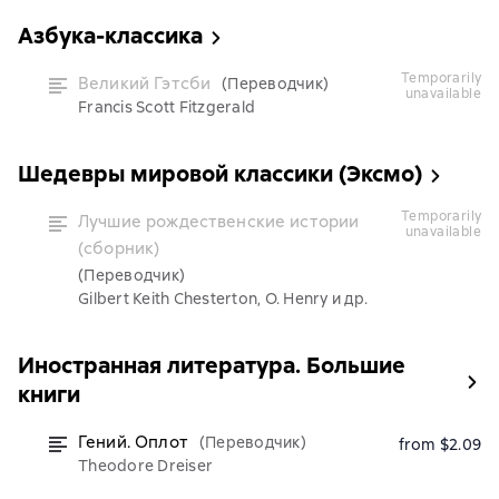
Азбука-классика
temporarily
Великий Гэтсби
(Переводчик)
unavailable
Francis Scott Fitzgerald
Шедевры мировой классики (Эксмо)
temporarily
Лучшие рождественские истории
unavailable
(сборник)
(Переводчик)
Gilbert Keith Chesterton, O. Henry и др.
Иностранная литература. Большие
книги
Гений. Оплот
(Переводчик)
from $2.09
Theodore Dreiser