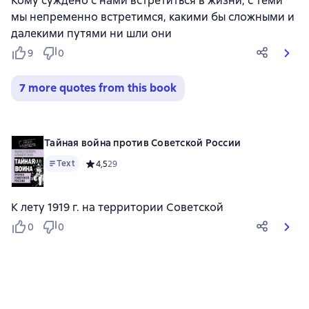
Кому суждено с нами встретиться в жизни, с теми
мы непременно встретимся, какими бы сложными и
далекими путями ни шли они
9
0
7 more quotes from this book
Тайная война против Советской России
Text
Средний рейтинг 4,5 на основе 29 оценок
4,5
29
К лету 1919 г. на территории Советской
0
0