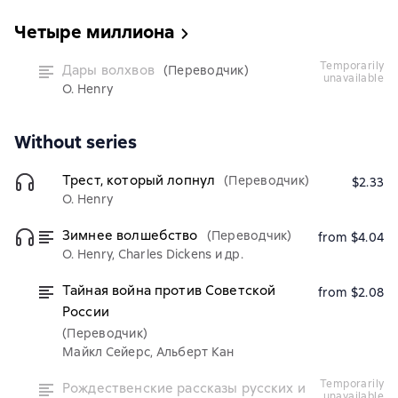
Четыре миллиона
temporarily
Дары волхвов
(Переводчик)
unavailable
O. Henry
Without series
Трест, который лопнул
(Переводчик)
$2.33
O. Henry
Зимнее волшебство
(Переводчик)
from $4.04
O. Henry, Charles Dickens и др.
Тайная война против Советской
from $2.08
России
(Переводчик)
Майкл Сейерс, Альберт Кан
temporarily
Рождественские рассказы русских и
unavailable