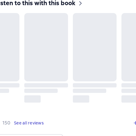
isten to this with this book
,
150 reviews
150
See all reviews