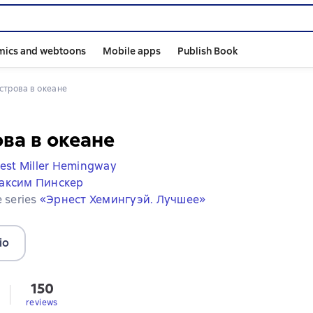
mics and webtoons
Mobile apps
Publish Book
Острова в океане
ва в океане
est Miller Hemingway
аксим Пинскер
e series
«Эрнест Хемингуэй. Лучшее»
io
150
reviews