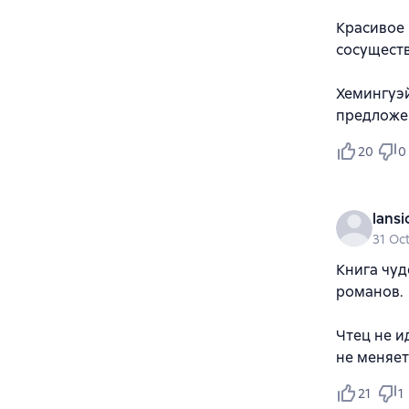
Красивое 
сосуществ
Хемингуэй
предложен
20
0
lansi
31 Oc
Книга чуд
романов.
Чтец не и
не меняе
21
1