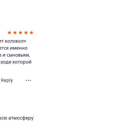
ит колокол»
ется именно
е и сыновьям,
изоде которой
Reply
 всю атмосферу