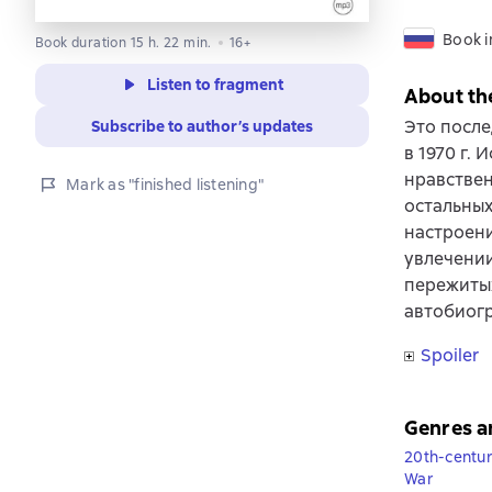
Book i
Book duration 15 h. 22 min.
16+
Listen to fragment
About th
Это после
Subscribe to author’s updates
в 1970 г.
нравствен
Mark as "finished listening"
остальных
настроени
увлечении
пережитых
автобиогр
Spoiler
Genres a
20th-centur
War