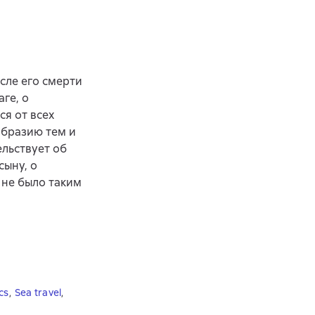
сле его смерти
ге, о
я от всех
образию тем и
льствует об
сыну, о
 не было таким
cs
,
Sea travel
,