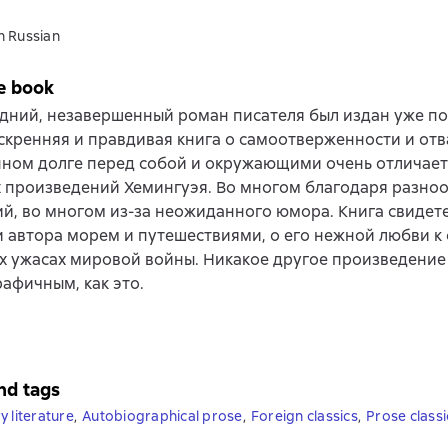
n Russian
e book
дний, незавершенный роман писателя был издан уже по
 Искренняя и правдивая книга о самоотверженности и отва
ном долге перед собой и окружающими очень отличаетс
 произведений Хемингуэя. Во многом благодаря разно
й, во многом из-за неожиданного юмора. Книга свидете
 автора морем и путешествиями, о его нежной любви к 
 ужасах мировой войны. Никакое другое произведение
афичным, как это.
nd tags
y literature
,
Autobiographical prose
,
Foreign classics
,
Prose classi