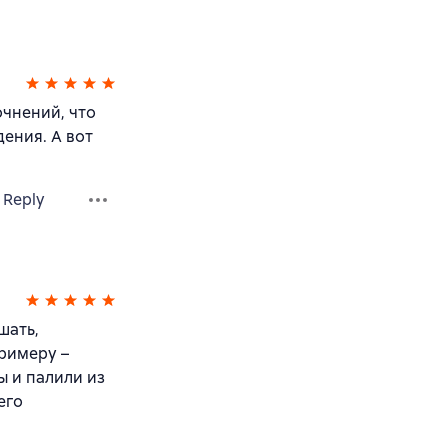
очнений, что
ения. А вот
Reply
шать,
примеру –
ы и палили из
его