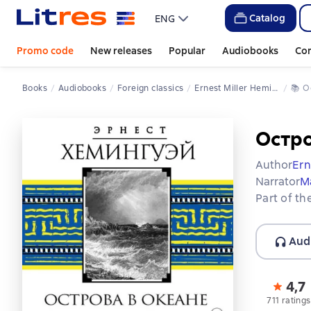
Catalog
ENG
Promo code
New releases
Popular
Audiobooks
Co
Books
Audiobooks
Foreign classics
Ernest Miller Hemingway
📚 
Остро
Author
Ern
Narrator
М
Part of th
Aud
4,7
711 ratings