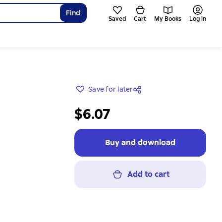
Find
Saved
Cart
My Books
Log in
Save for later
$6.07
Buy and download
Add to cart