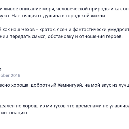
и живое описание моря, человеческой природы и как о
уют. Настоящая отдушина в городской жизни.
 как наш Чехов – краток, ясен и фантастически умудряе
ии передать смысл, обстановку и отношения героев.
o
tober 2016
есно хороша, добротный Хемингуэй, на мой вкус из луч
деален но хорош, из минусов что временами не улавлива
т интонацию.