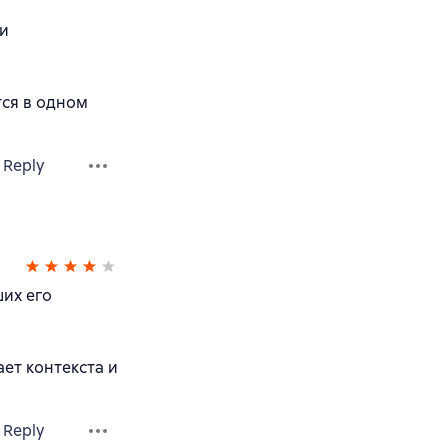
ни
тся в одном
Reply
ших его
ет контекста и
Reply