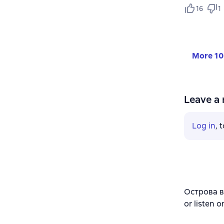
16
1
More 10
Leave a 
Log in
, 
Острова в
or listen o