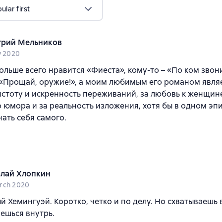
lar first
рий Мельников
y 2020
ольше всего нравится «Фиеста», кому-то – «По ком звон
 «Прощай, оружие!», а моим любимым его романом явля
чистоту и искренность переживаний, за любовь к женщин
о юмора и за реальность изложения, хотя бы в одном эп
ать себя самого.
лай Хлопкин
rch 2020
 Хемингуэй. Коротко, четко и по делу. Но схватываешь
ешься внутрь.