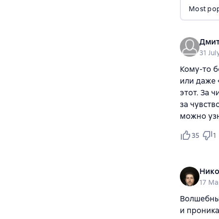
Most popu
Дмит
31 Jul
Кому-то б
или даже
этот. За 
за чувств
можно узн
35
1
Нико
17 Ma
Волшебный
и проника