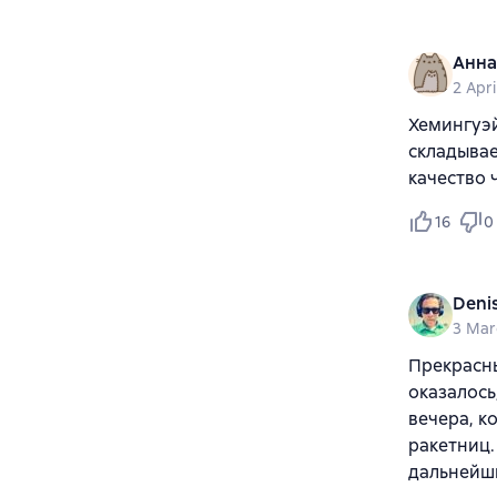
Анна
2 Apri
Хемингуэй
складывае
качество 
16
0
Deni
3 Mar
Прекрасны
оказалось
вечера, к
ракетниц.
дальнейш