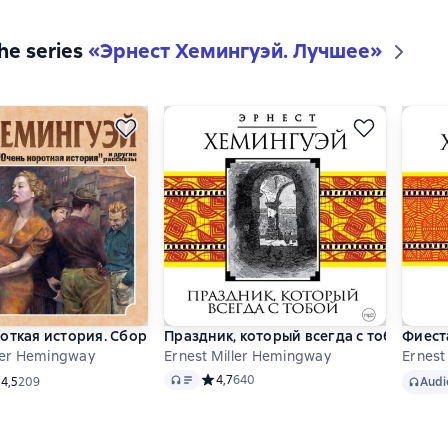
the series
«
Эрнест Хемингуэй. Лучшее
»
откая история. Сборник рассказов
Праздник, который всегда с тобой
Фиест
ller Hemingway
Ernest Miller Hemingway
Ernest
Audio
Audio
Средний рейтинг 4,7 на основе 640 оцен
4,7
640
едний рейтинг 4,5 на основе 209 оценок
4,5
209
Audi