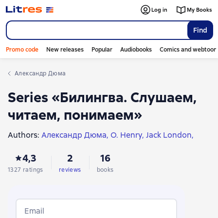
Log in
My Books
Find
Promo code
New releases
Popular
Audiobooks
Comics and webtoon
Александр Дюма
Series «Билингва. Слушаем,
читаем, понимаем»
Authors:
Александр Дюма
O. Henry
Jack London
Oscar Wilde
Mark Twain
Robert Louis Stevenson
4,3
2
16
Edgar Allan Poe
Arthur Conan Doyle
Lewis Carroll
William Shakespeare
Charles Dickens
1327 ratings
reviews
books
Stephen Butler Leacock
Gilbert Keith Chesterton
Ernst Hoffmann
David Herbert Lawrence
Prosper Mérimée
John Galsworthy
Email
Guy de Maupassant
Francis Bret Harte