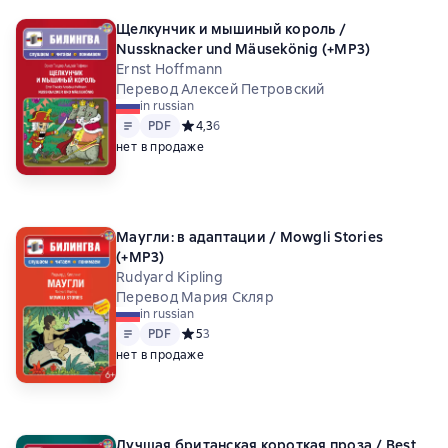
Щелкунчик и мышиный король /
Nussknacker und Mäusekönig (+MP3)
Ernst Hoffmann
Перевод Алексей Петровский
in russian
Text
PDF
PDF
Средний рейтинг 4,3 на основе 6 оценок
4,3
6
нет в продаже
Маугли: в адаптации / Mowgli Stories
(+MP3)
Rudyard Kipling
Перевод Мария Скляр
in russian
Text
PDF
PDF
Средний рейтинг 5 на основе 3 оценок
5
3
нет в продаже
Лучшая британская короткая проза / Best