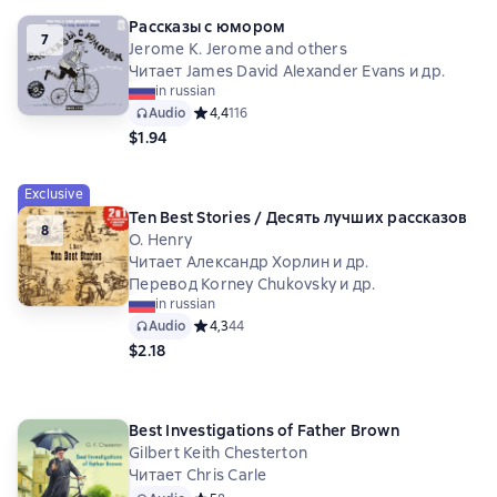
Рассказы с юмором
7
Jerome K. Jerome and others
Читает James David Alexander Evans и др.
in russian
Audio
Средний рейтинг 4,4 на основе 116 оценок
4,4
116
$1.94
Exclusive
Ten Best Stories / Десять лучших рассказов
8
O. Henry
Читает Александр Хорлин и др.
Перевод Korney Chukovsky и др.
in russian
Audio
Средний рейтинг 4,3 на основе 44 оценок
4,3
44
$2.18
Best Investigations of Father Brown
Gilbert Keith Chesterton
Читает Chris Carle