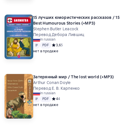
15 лучших юмористических рассказов / 15
Best Humourous Stories (+MP3)
Stephen Butler Leacock
Перевод Дебора Лившиц
in russian
Text
PDF
PDF
Средний рейтинг 3,6 на основе 5 оценок
3,6
5
нет в продаже
Затерянный мир / The lost world (+MP3)
Arthur Conan Doyle
Перевод Е. В. Карпенко
in russian
Text
PDF
PDF
Средний рейтинг 4 на основе 4 оценок
4
4
нет в продаже