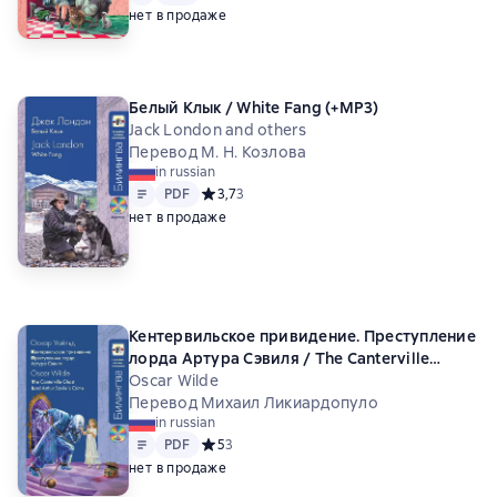
нет в продаже
Белый Клык / White Fang (+MP3)
Jack London and others
Перевод М. Н. Козлова
in russian
Text
PDF
PDF
Средний рейтинг 3,7 на основе 3 оценок
3,7
3
нет в продаже
Кентервильское привидение. Преступление
лорда Артура Сэвиля / The Canterville
Ghost. Lord Arthur Savile’s Crime (+MP3)
Oscar Wilde
Перевод Михаил Ликиардопуло
in russian
Text
PDF
PDF
Средний рейтинг 5 на основе 3 оценок
5
3
нет в продаже