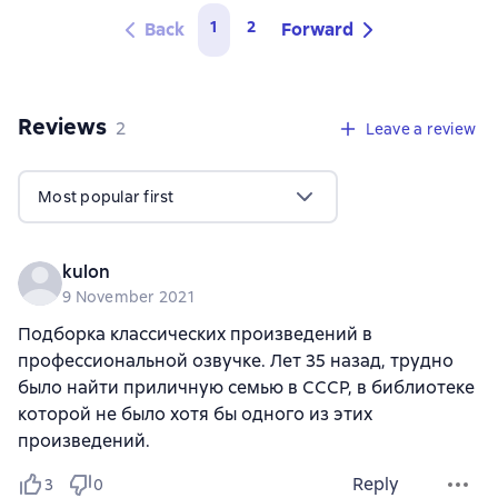
1
2
Back
Forward
Reviews
,
2 reviews
2
Leave a review
Most popular first
kulon
9 November 2021
Подборка классических произведений в
профессиональной озвучке. Лет 35 назад, трудно
было найти приличную семью в СССР, в библиотеке
которой не было хотя бы одного из этих
произведений.
Reply
3
0