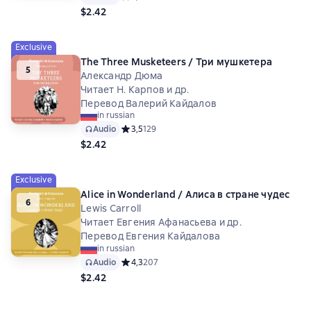
$2.42
Exclusive
The Three Musketeers / Три мушкетера
5
Александр Дюма
Читает Н. Карпов и др.
Перевод Валерий Кайдалов
in russian
Audio
Средний рейтинг 3,5 на основе 129 оценок
3,5
129
$2.42
Exclusive
Alice in Wonderland / Алиса в стране чудес
6
Lewis Carroll
Читает Евгения Афанасьева и др.
Перевод Евгения Кайдалова
in russian
Audio
Средний рейтинг 4,3 на основе 207 оценок
4,3
207
$2.42