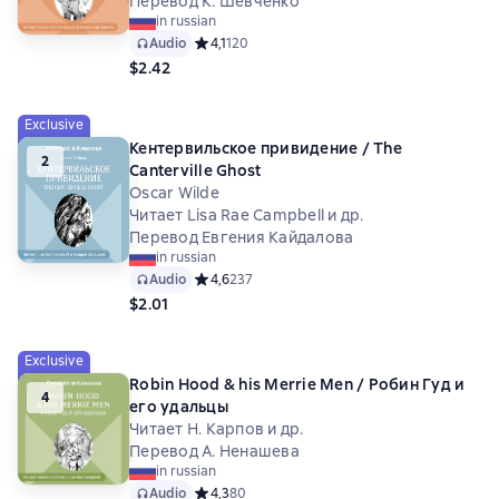
Перевод К. Шевченко
in russian
Audio
Средний рейтинг 4,1 на основе 120 оценок
4,1
120
$2.42
Exclusive
Кентервильское привидение / The
2
Canterville Ghost
Oscar Wilde
Читает Lisa Rae Campbell и др.
Перевод Евгения Кайдалова
in russian
Audio
Средний рейтинг 4,6 на основе 237 оценок
4,6
237
$2.01
Exclusive
Robin Hood & his Merrie Men / Робин Гуд и
4
его удальцы
Читает Н. Карпов и др.
Перевод А. Ненашева
in russian
Audio
Средний рейтинг 4,3 на основе 80 оценок
4,3
80