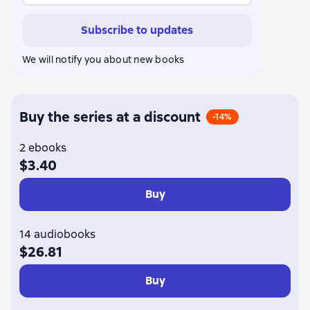
Rudyard Kipling
Jerome K. Jerome
Thomas Hardy
Subscribe to updates
Franz Kafka
George Gordon Byron
Rainer Maria Rilke
Heinrich Heine
Friedrich Schiller
Николаус Ленау
We will notify you about new books
Уильям Вордсворт
Перси Биши Шелли
Джон Китс
Людвиг Уланд
Эдуард Мёрике
Francis Scott Fitzgerald
В. В. Ильченко
Robert Burns
Johann Wolfgang von Goethe
William Blake
Buy the series at a discount
-14%
2 ebooks
$3.40
Buy
14 audiobooks
$26.81
Buy