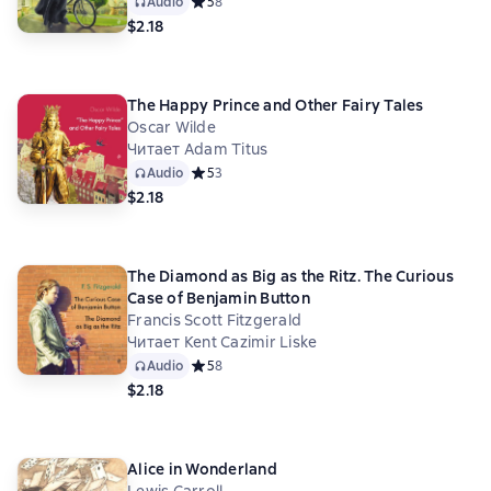
Audio
Средний рейтинг 5 на основе 8 оценок
5
8
$2.18
The Happy Prince and Other Fairy Tales
Oscar Wilde
Читает Adam Titus
Audio
Средний рейтинг 5 на основе 3 оценок
5
3
$2.18
The Diamond as Big as the Ritz. The Curious
Case of Benjamin Button
Francis Scott Fitzgerald
Читает Kent Cazimir Liske
Audio
Средний рейтинг 5 на основе 8 оценок
5
8
$2.18
Alice in Wonderland
Lewis Carroll