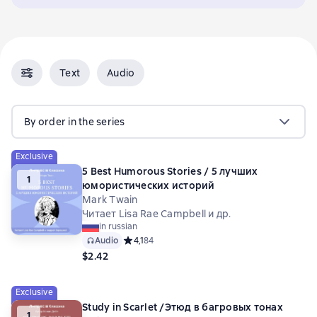
Text
Audio
By order in the series
Exclusive
5 Best Humorous Stories / 5 лучших
1
юмористических историй
Mark Twain
Читает Lisa Rae Campbell и др.
in russian
Audio
Средний рейтинг 4,1 на основе 84 оценок
4,1
84
$2.42
Exclusive
Study in Scarlet /Этюд в багровых тонах
1