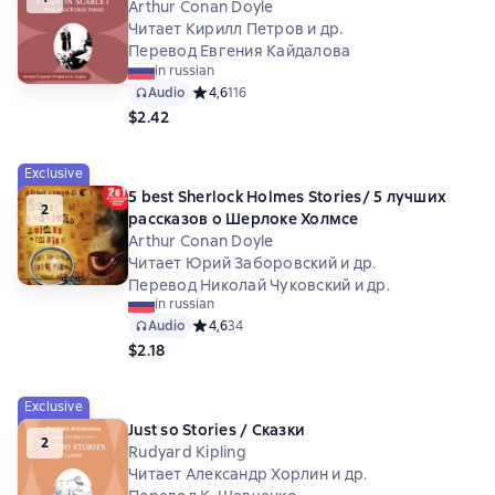
Arthur Conan Doyle
Читает Кирилл Петров и др.
Перевод Евгения Кайдалова
in russian
Audio
Средний рейтинг 4,6 на основе 116 оценок
4,6
116
$2.42
Exclusive
5 best Sherlock Holmes Stories/ 5 лучших
2
рассказов о Шерлоке Холмсе
Arthur Conan Doyle
Читает Юрий Заборовский и др.
Перевод Николай Чуковский и др.
in russian
Audio
Средний рейтинг 4,6 на основе 34 оценок
4,6
34
$2.18
Exclusive
Just so Stories / Сказки
2
Rudyard Kipling
Читает Александр Хорлин и др.