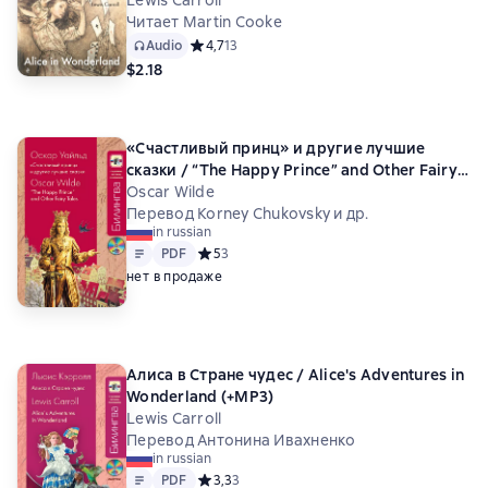
Читает Martin Cooke
Audio
Средний рейтинг 4,7 на основе 13 оценок
4,7
13
$2.18
«Счастливый принц» и другие лучшие
сказки / “The Happy Prince” and Other Fairy
Tales (+MP3)
Oscar Wilde
Перевод Korney Chukovsky и др.
in russian
Text
PDF
PDF
Средний рейтинг 5 на основе 3 оценок
5
3
нет в продаже
Алиса в Стране чудес / Alice's Adventures in
Wonderland (+MP3)
Lewis Carroll
Перевод Антонина Ивахненко
in russian
Text
PDF
PDF
Средний рейтинг 3,3 на основе 3 оценок
3,3
3