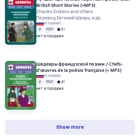
British Short Stories (+MP3)
Charles Dickens and others
Перевод Евгений Шварц и др.
in russian
Text
PDF
PDF
Средний рейтинг 5 на основе 1 оценок
5
1
нет в продаже
Шедевры французской поэзии / Chefs-
d'œuvres de la poésie française (+ MP3)
in russian
Text
PDF
PDF
Средний рейтинг 4 на основе 1 оценок
4
1
нет в продаже
Show more