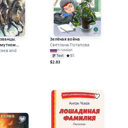
званцы.
Зелёная война
Смутном
Светлана Потапова
in russian
сеев and
Text
Средний рейтинг 5 на основе 5 оце
5
5
$2.83
ий рейтинг 0 на основе 0 оценок