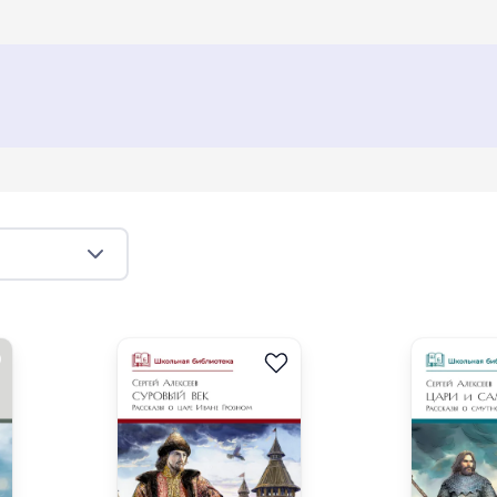
 Брагин
Владимир Железников
Lev Kassil
Герман Матве
ail Lermontov
Alexander Blok
Святослав Сахарнов
ий Сотник
Nikolai Leskov
Leonid Andreyev
еевич Смирнов
Aleksandr Kuprin
Владимир Солоухин
ерий Алексеевич Алексеев
Yuri Kazakov
Ivan Krylov
amin-Sibiryak
Иван Зюзюкин
Надежда Тэффи
lsky
Nikolay Chernyshevsky
Владимир Крупин
Сергеев
Денис Фонвизин
Nikolay Alexeyevich Nekrasov
sy Afanasyevich Fet
Юрий Козлов
Валентин Распутин
etaeva
Николай Гарин-Михайловский
Евгений Носов
Сергей Алексеев
Aeschylus
Геннадий Снегирев
олий Митяев
Николай Рубцов
Ирина Полянская
дина
Виктор Розов
Сергей Тимофеевич Григорьев
на Орлова
Евгений Туинов
Вячеслав Кондратьев
Светлана Вьюгина
Ирина Анатольевна Андрианова
Vladimir Mayakovsky
Светлана Потапова