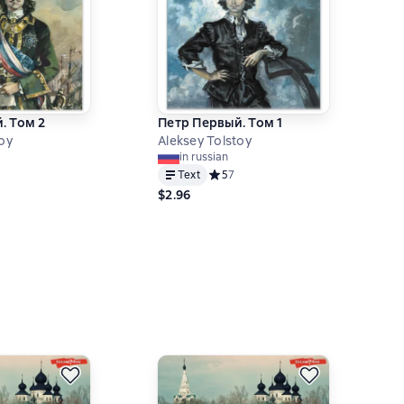
. Том 2
Петр Первый. Том 1
oy
Aleksey Tolstoy
in russian
ий рейтинг 0 на основе 0 оценок
Text
Средний рейтинг 5 на основе 7 оце
5
7
$2.96