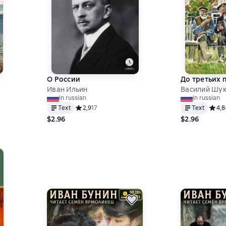
О России
До третьих 
Иван Ильин
Василий Шу
in russian
in russian
7 на основе 23 оценок
Text
Средний рейтинг 2,9 на основе 17 оценок
2,9
17
Text
Средн
4,8
$2.96
$2.96