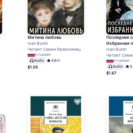
Митина любовь
Последнее с
Ivan Bunin
Избранная 
Читает Семен Ярмолинец
Ivan Bunin
in russian
Читает Семе
8 на основе 42 оценок
Audio
Средний рейтинг 4,8 на основе 44 оценок
4,8
44
in russian
Audio
Сред
4
$1.05
$1.67