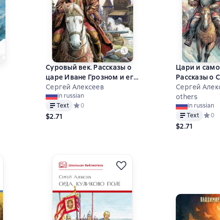
Суровый век. Рассказы о
Цари и само
царе Иване Грозном и его
Рассказы о 
времени
Сергей Алексеев
времени
Сергей Алек
in russian
others
Text
Средний рейтинг 0 на основе 0 оценок
0
in russian
на основе 1 оценок
Text
Средн
0
$2.71
$2.71