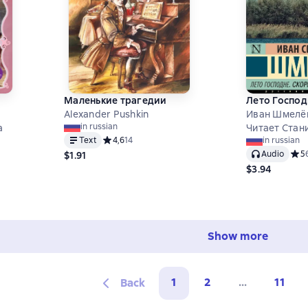
Маленькие трагедии
Лето Господ
Alexander Pushkin
Иван Шмелё
in russian
а
Читает Стан
Text
Средний рейтинг 4,6 на основе 14 оценок
4,6
14
in russian
Audio
Сред
5
$1.91
,2 на основе 5 оценок
$3.94
Show more
1
2
...
11
Back