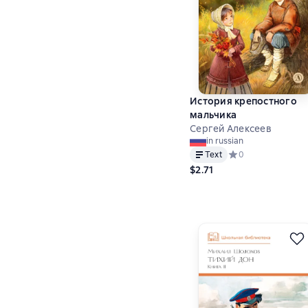
История крепостного
мальчика
Сергей Алексеев
in russian
Text
Средний рейтинг 0 
0
$2.71