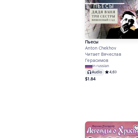
Пьесы
Anton Chekhov
Читает Вячеслав
Герасимов
in russian
Audio
Средний рейтинг 4
4,6
9
$1.84