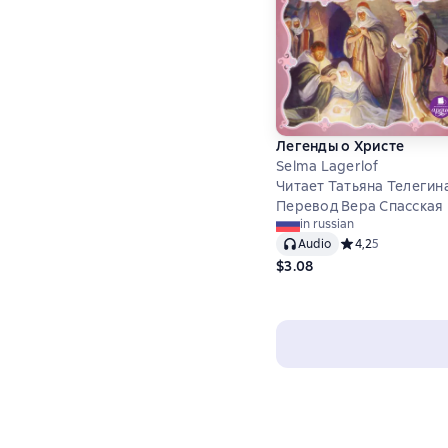
Легенды о Христе
Selma Lagerlof
Читает Татьяна Телегин
Перевод Вера Спасская
in russian
Audio
Средний рейтинг 4
4,2
5
$3.08