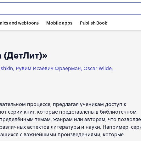
mics and webtoons
Mobile apps
Publish Book
 (ДетЛит)»
ushkin
Рувим Исаевич Фраерман
Oscar Wilde
вский
Kir Bulychov
Aleksey Tolstoy
elma Lagerlof
Jonathan Swift
Boris Vasilyev
lya Ilf
Yevgeny Petrov
Hans Christian Andersen
Dostoyevsky
Ivan Goncharov
Vasily Zhukovsky
вательном процессе, предлагая ученикам доступ к
вгений Велтистов
Юрий Томин
Viktor Dragunsky
ют серии книг, которые представлены в библиотечном
ов
Константин Воробьев
Владимир Тендряков
пределённым темам, жанрам или авторам, что позволяе
oux
Ivan Turgenev
Василь Быков
Владимир Короленко
различных аспектов литературы и науки. Например, сер
н
Виталий Губарев
Ирина Токмакова
учащихся с важнейшими произведениями, которые
йдар
Alexander Ostrovsky
Василий Шукшин
Иван Шмелё