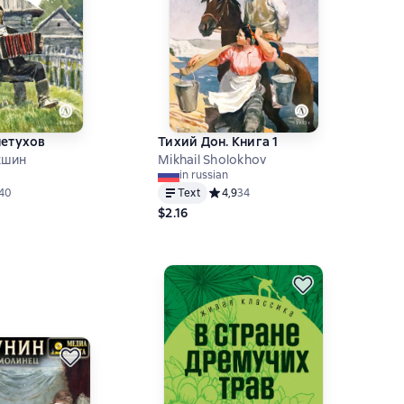
петухов
Тихий Дон. Книга 1
кшин
Mikhail Sholokhov
in russian
ий рейтинг 4,8 на основе 40 оценок
40
Text
Средний рейтинг 4,9 на основе 34 о
4,9
34
$2.16