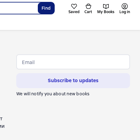
Find
Saved
Cart
My Books
Log in
Email
Subscribe to updates
We will notify you about new books
т
ии
в