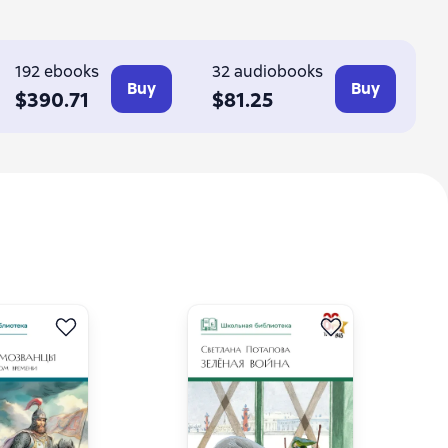
ев
192 ebooks
32 audiobooks
Buy
Buy
$390.71
$81.25