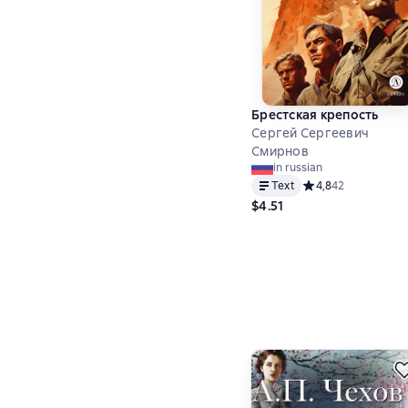
Брестская крепость
Сергей Сергеевич
Смирнов
in russian
Text
Средний рейтинг 4,
4,8
42
$4.51