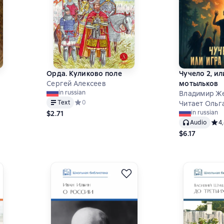
Орда. Куликово поле
Чучело 2, и
Сергей Алексеев
мотыльков
in russian
Владимир Ж
Text
Средний рейтинг 0 на основе 0 оценок
0
Читает Ольг
на основе 0 оценок
in russian
$2.71
Audio
Сред
4
$6.17