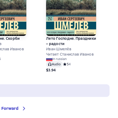
не. Скорби
Лето Господне. Праздники
в
– радости
ислав Иванов
Иван Шмелёв
Читает Станислав Иванов
ний рейтинг 5 на основе 6 оценок
6
in russian
Audio
Средний рейтинг 5 на основе 4 оц
5
4
$3.94
Forward