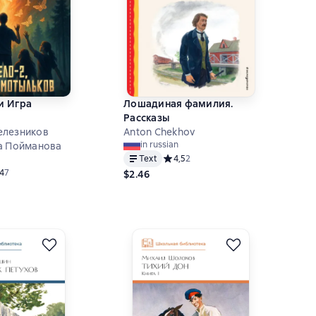
ли Игра
Лошадиная фамилия.
Рассказы
елезников
Anton Chekhov
in russian
а Пойманова
Text
Средний рейтинг 4,5 на основе 2 оц
4,5
2
ний рейтинг 4,4 на основе 7 оценок
,4
7
$2.46