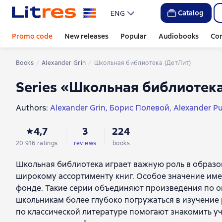
Catalog
ENG
Promo code
New releases
Popular
Audiobooks
Co
Books
Alexander Grin
Школьная библиотека (ДетЛит)
Series «Школьная библиотека
Authors:
Alexander Grin
Борис Полевой
Alexander P
Софья Прокофьева
Всеволод Владимирович Кресто
4,7
3
224
Mikhail Yevgrafovich Saltykov-Shchedrin
Leo Tolstoy
S
Mikhail Sholokhov
Anton Chekhov
Nikolay Karamzin
I
20 916 ratings
reviews
books
Sergei Yesenin
Федор Тютчев
Nikolai Gogol
Fyodor 
Школьная библиотека играет важную роль в образо
Valentin Kataev
Юрий Бондарев
Alexander Belyaev
Е
широкому ассортименту книг. Особое значение име
Владислав Крапивин
Владимир Осипович Богомол
фонде. Такие серии объединяют произведения по о
Александр Вампилов
Arkady Averchenko
Gaston Ler
школьникам более глубоко погружаться в изучение 
Brothers Grimm
Константин Станюкович
Иван Ильи
по классической литературе помогают знакомить 
Henry Wadsworth Longfellow
Ivan Bunin
Аркадий Га