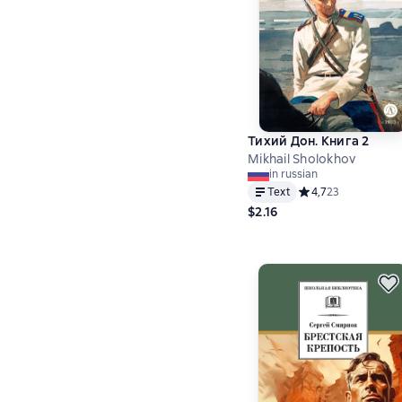
Тихий Дон. Книга 2
Mikhail Sholokhov
in russian
Text
Средний рейтинг 4,
4,7
23
$2.16