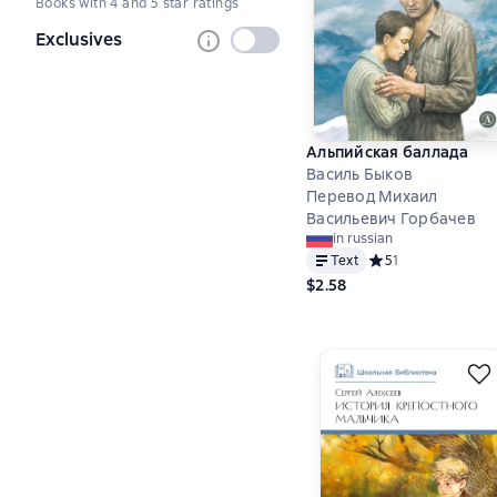
Books with 4 and 5 star ratings
selected
Exclusives
Not
selected
Альпийская баллада
Василь Быков
Перевод Михаил
Васильевич Горбачев
in russian
Text
Средний рейтинг 5 
5
1
$2.58