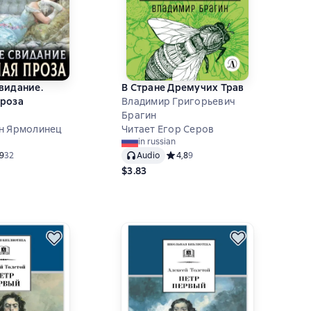
видание.
В Стране Дремучих Трав
проза
Владимир Григорьевич
Брагин
н Ярмолинец
Читает Егор Серов
in russian
ний рейтинг 4,9 на основе 32 оценок
,9
32
Audio
Средний рейтинг 4,8 на основе 9 о
4,8
9
$3.83