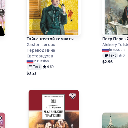
Тайна желтой комнаты
Петр Первый
Gaston Leroux
Aleksey Tolst
in russian
Перевод Нина
Text
Средн
0
Световидова
in russian
$2.96
,6 на основе 9 оценок
Text
Средний рейтинг 4,6 на основе 9 оценок
4,6
9
$3.21