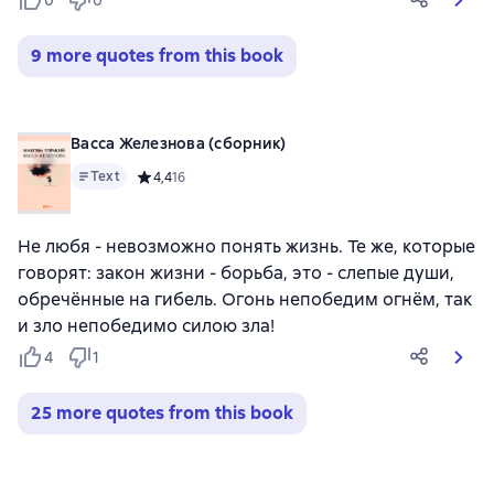
0
0
9 more quotes from this book
Васса Железнова (сборник)
Text
Средний рейтинг 4,4 на основе 16 оценок
4,4
16
Не любя - невозможно понять жизнь. Те же, которые
говорят: закон жизни - борьба, это - слепые души,
обречённые на гибель. Огонь непобедим огнём, так
и зло непобедимо силою зла!
4
1
25 more quotes from this book