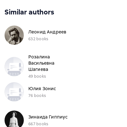
Similar authors
Леонид Андреев
632 books
Розалина
Васильевна
Шагиева
49 books
Юлия Зонис
76 books
Зинаида Гиппиус
667 books