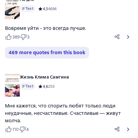
Text
Средний рейтинг 4,5 на основе 4696 оценок
4,5
4696
Вовремя уйти - это всегда лучше.
389
3
469 more quotes from this book
Жизнь Клима Самгина
Text
Средний рейтинг 4,6 на основе 250 оценок
4,6
250
Мне кажется, что спорить любят только люди
неудачные, несчастливые. Счастливые — живут
молча.
110
4