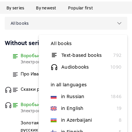
By series
By newest
Popular first
All books
Without series
All books
Text-based books
792
Воробьишко
Read
Электронная версия бесплатно
Audiobooks
1090
Про Иванушку-дурачка
from $0.73
in all languages
Сказки русских писателей
from $2.67
in Russian
1846
Воробьишко
Read
in English
19
Электронная версия бесплатно
in Azerbaijani
8
Золотая осень. Рассказы и стихи
from $3.27
русских классиков
in Finnish
5