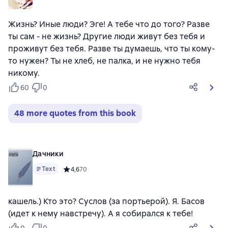
Жизнь? Иные люди? Эге! А тебе что до того? Разве
ты сам - не жизнь? Другие люди живут без тебя и
проживут без тебя. Разве ты думаешь, что ты кому-
то нужен? Ты не хлеб, не палка, и не нужно тебя
никому.
60
0
48 more quotes from this book
Дачники
Text
Средний рейтинг 4,6 на основе 70 оценок
4,6
70
кашель.) Кто это? Суслов (за портьерой). Я. Басов
(идет к нему навстречу). А я собирался к тебе!