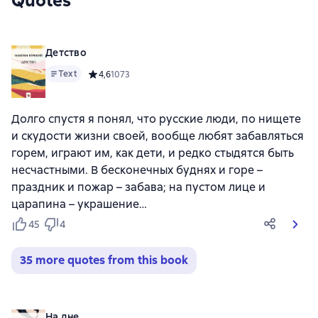
Quotes
Детство
Text
Средний рейтинг 4,6 на основе 1073 оценок
4,6
1073
Долго спустя я понял, что русские люди, по нищете
и скудости жизни своей, вообще любят забавляться
горем, играют им, как дети, и редко стыдятся быть
несчастными. В бесконечных буднях и горе –
праздник и пожар – забава; на пустом лице и
царапина – украшение…
45
4
35 more quotes from this book
На дне