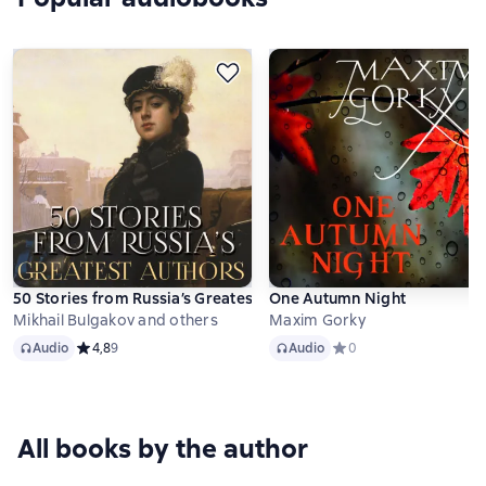
50 Stories from Russia’s Greatest Authors
One Autumn Night
Mikhail Bulgakov and others
Maxim Gorky
Audio
Audio
Audio
Средний рейтинг 4,8 на основе 9 оценок
4,8
9
Audio
Средний рейтинг 0 на о
0
All books by the author