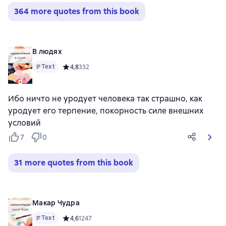
364 more quotes from this book
В людях
Text
Средний рейтинг 4,8 на основе 332 оценок
4,8
332
Ибо ничто не уродует человека так страшно, как
уродует его терпение, покорность силе внешних
условий
7
0
31 more quotes from this book
Макар Чудра
Text
Средний рейтинг 4,6 на основе 1247 оценок
4,6
1247