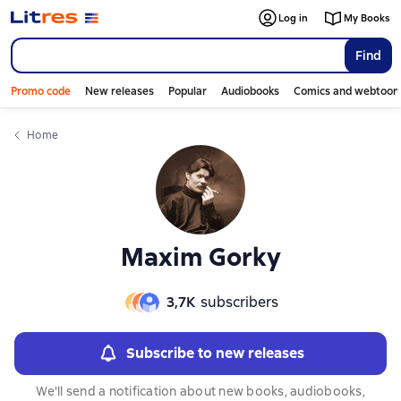
Слайдер с книгами
Слайдер с книгами
Log in
My Books
Find
Promo code
New releases
Popular
Audiobooks
Comics and webtoon
Home
Maxim Gorky
3,7К
subscribers
Subscribe to new releases
We'll send a notification about new books, audiobooks,