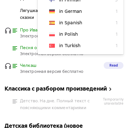
Лягушка-путешественница и другие
in German
1
from $3.03
сказки
in Spanish
1
Про Иванушку-дурачка
Read
in Polish
1
Электронная версия бесплатно
in Turkish
1
Песня о буревестнике
Read
Электронная версия бесплатно
Челкаш
Read
Электронная версия бесплатно
Классика с разбором произведений
temporarily
Детство. На дне. Полный текст с
unavailable
поясняющими комментариями
Детская библиотека (новое