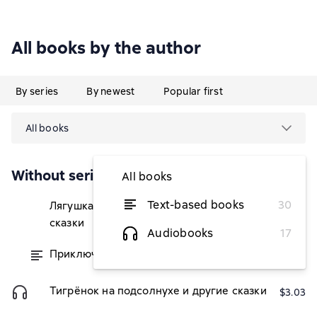
All books by the author
By series
By newest
Popular first
All books
Without series
All books
Text-based books
30
Лягушка-путешественница и другие
from $3.03
сказки
Audiobooks
17
Приключения Васи Куролесова
from $2.13
Тигрёнок на подсолнухе и другие сказки
$3.03