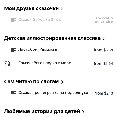
Мои друзья сказочки
temporarily
Сказки бабушки Зимы
unavailable
Детская иллюстрированная классика
Листобой. Рассказы
from $6.68
Самая лёгкая лодка в мире
from $3.64
Сам читаю по слогам
Сказка про тигрёнка на подсолнухе
from $2.18
Любимые истории для детей