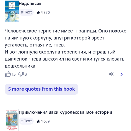
Недопёсок
Text
Средний рейтинг 4,7 на основе 70 оценок
4,7
70
Человеческое терпение имеет границы. Оно похоже
на яичную скорлупу, внутри которой зреет
усталость, отчаяние, гнев.
И вот лопнула скорлупа терепения, и страшный
цыпленок гнева выскочил на свет и кинулся клевать
дошкольника.
15
3
5 more quotes from this book
Приключения Васи Куролесова. Все истории
Text
Средний рейтинг 4,6 на основе 39 оценок
4,6
39