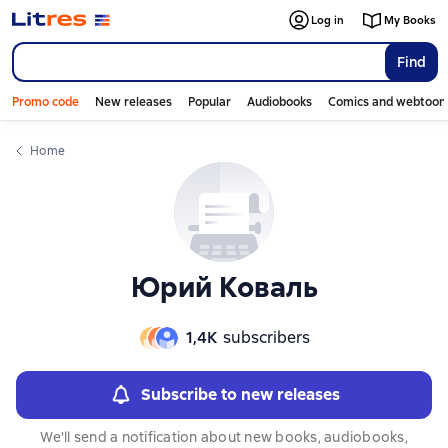
Слайдер с книгами
Слайдер с книгами
Log in
My Books
Find
Promo code
New releases
Popular
Audiobooks
Comics and webtoon
Home
Юрий Коваль
1,4К
subscribers
Subscribe to new releases
We'll send a notification about new books, audiobooks,