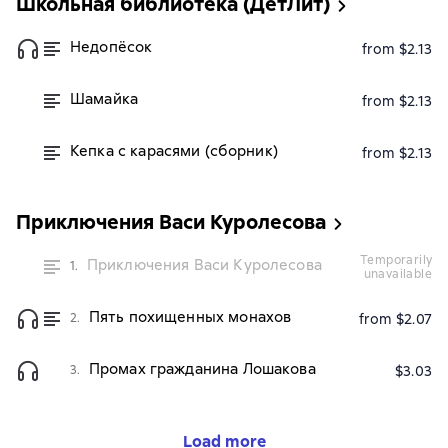
Школьная библиотека (ДетЛит)
Недопёсок
from $2.13
Шамайка
from $2.13
Кепка с карасями (сборник)
from $2.13
Приключения Васи Куролесова
temporarily
Приключения Васи Куролесова
1.
unavailable
Пять похищенных монахов
2.
from $2.07
Промах гражданина Лошакова
3.
$3.03
Load more