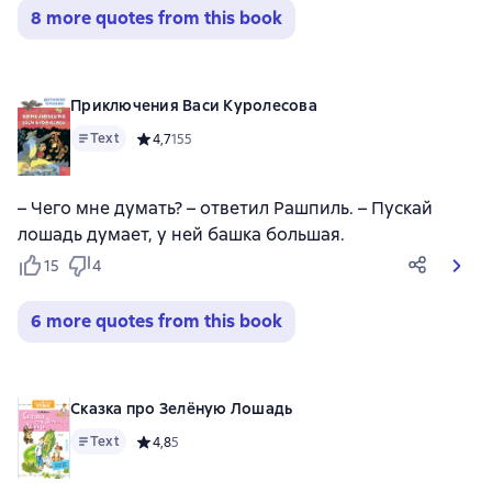
8 more quotes from this book
Приключения Васи Куролесова
Text
Средний рейтинг 4,7 на основе 155 оценок
4,7
155
– Чего мне думать? – ответил Рашпиль. – Пускай
лошадь думает, у ней башка большая.
15
4
6 more quotes from this book
Сказка про Зелёную Лошадь
Text
Средний рейтинг 4,8 на основе 5 оценок
4,8
5