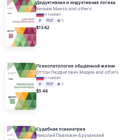
Дедуктивная и индуктивная логика
Михаил Иванович Туган-Барановский
Уильям Минто and others
Дмитрий Иванович Писарев
in russian
Николай Иванович Пирогов
Text
PDF
PDF
Средний рейтинг 0 на основе 0 оценок
0
Николай Дмитриевич Кондратьев
$13.62
Василий Иванович Сергеевич
Виссарион Григорьевич Белинский
Сергей Николаевич Трубецкой
Владимир Иванович Вернадский
Иван Иванович Привалов
Психопатология обыденной жизни
Сергей Андреевич Муромцев
Оттон Людвигович Медем and others
Лев Иосифович Петражицкий
in russian
Text
PDF
PDF
Средний рейтинг 0 на основе 0 оценок
0
Матвей Кузьмич Любавский
$5.46
Павел Иванович Новгородцев
Филипп Федорович Фортунатов
Стефан Стефанович Мокульский
Владимир Сергеевич Соловьев
Владимир Францевич Эрн
Судебная психиатрия
Александр Афанасьевич Потебня
Николай Павлович Бруханский
Георгий Плеханов
Иван Михайлович Сеченов