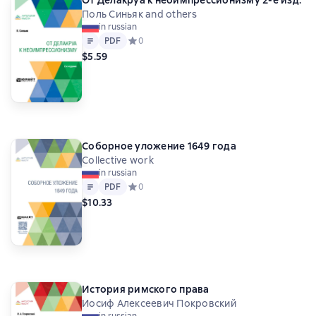
Андрей Сергеевич Фаминцын
От Делакруа к неоимпрессионизму 2-е изд.
Поль Синьяк and others
Георгий Иванович Чулков
in russian
Владимир Николаевич Шубкин
Text
PDF
PDF
Средний рейтинг 0 на основе 0 оценок
0
Пафнутий Львович Чебышёв
$5.59
Олег Иванович Чистяков
Антон Владимирович Карташёв
Алексей Ухтомский
Федор Николаевич Глинка
Иван Егорович Забелин
Николай Дмитриевич Кашкин
Соборное уложение 1649 года
Семен Исаакович Шлифштейн
Артюр Арну
Collective work
Михаил Николаевич Куфаев
in russian
Text
PDF
Николай Константинович Михайловский
PDF
Средний рейтинг 0 на основе 0 оценок
0
$10.33
Герман Августович Ларош
Вацлав Вацлавович Воровский
Николай Сергеевич Чемоданов
Аристид Иванович Доватур
Сергей Александрович Жебелёв
Юрий Владимирович Готье
Томас Бэнистер
История римского права
Иосиф Алексеевич Покровский
Richard Johnson
Джон Спарк
Томас Соуэтэм