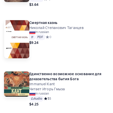
Елена Михайловна Дубровина
$3.64
Мстислав Платонович Афанасьев
Дмитрий Евгеньевич Михальчи
Фердинанд Георгиевич де ла Барт
Смертная казнь
Николай Степанович Таганцев
Пугинский Борис Иванович
in russian
Анри Александр Валлон
Text
PDF
PDF
Средний рейтинг 0 на основе 0 оценок
0
Сергей Петрович Кондратьев
$9.24
Михаил Дмитриевич Присёлков
Петр Борисович Ганнушкин
Иван Гаврилович Прыжов
А. М. Воден
Вильгельм Максимилиан Вундт
Борис Столпнер
Павел Юшкевич
М. Литвинова
В. Савина
В. Линде
Единственно возможное основание для
Фердинанд – Грегоровиус
доказательства бытия Бога
Павел Николаевич Милюков
Immanuel Kant
Альфред Людвигович Бем
Читает Игорь Гмыза
in russian
Иосиф Филиппович Кунин
Audio
Средний рейтинг 5 на основе 5 оценок
5
5
Василий Владимирович Бартольд
$4.25
Юлий Михайлович Антоновский
Людвиг Фейербах