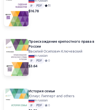
in russian
Петр Никитич Ткачев
Памфил Данилович Юркевич
Text
PDF
PDF
Средний рейтинг 1 на основе 1 оценок
1
1
Сергей Петрович Обнорский
$16.78
Алексей Александрович Шахматов
Иосиф Михайлович Кулишер
Иван Александрович Бодуэн де Куртенэ
Петр Францевич Лесгафт
Илья Ильич Мечников
Василий Матвеевич Перевощиков
Происхождение крепостного права в
Иван Войцехович
Петр Егорович Георгиевский
России
Василий Иванович Григорович
Василий Осипович Ключевский
in russian
Трофим Осипович Рогов
Text
PDF
PDF
Средний рейтинг 0 на основе 0 оценок
0
Петр Александрович Новиков
$3.64
Алексей Федорович Мерзляков
Авксентий Павлович Гевлич
Александр Андреевич Сафонов
Вячеслав Петрович Божьев
История семьи
Иван Яковлевич Кронеберг
Александр Галич
Юлиус Липперт and others
Иван Николаевич Средний-Камашев
in russian
Николай Надеждин
Людвиг Гейнрих Конрад Якоб
Text
PDF
PDF
Средний рейтинг 0 на основе 0 оценок
0