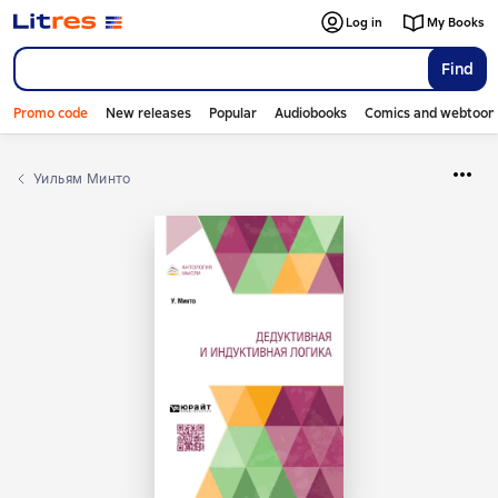
Log in
My Books
Find
Promo code
New releases
Popular
Audiobooks
Comics and webtoon
Уильям Минто