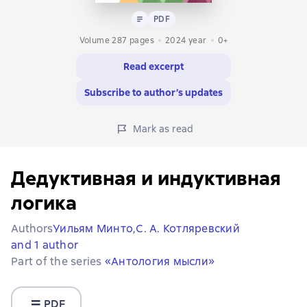
Text
PDF
PDF
Volume 287 pages
2024
year
0+
Read excerpt
Subscribe to author’s updates
Mark as read
Дедуктивная и индуктивная
логика
Authors
Уильям Минто,
С. А. Котляревский
and 1 author
Part of the series
«Антология мысли»
PDF