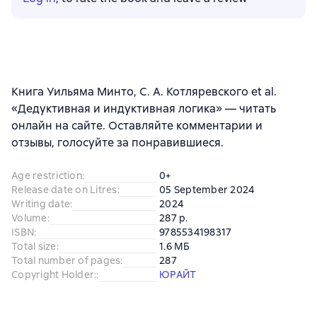
Книга Уильяма Минто, С. А. Котляревского et al.
«Дедуктивная и индуктивная логика» — читать
онлайн на сайте. Оставляйте комментарии и
отзывы, голосуйте за понравившиеся.
Age restriction
:
0+
Release date on Litres
:
05 September 2024
Writing date
:
2024
Volume
:
287 p.
ISBN
:
9785534198317
Total size
:
1.6 МБ
Total number of pages
:
287
Copyright Holder:
:
ЮРАЙТ