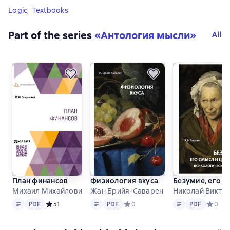
Logic
,
Textbooks
Part of the series
«
Антология мысли
»
All
План финансов
Физиология вкуса
Безумие, его с
Михаил Михайлович Сперанский
Жан Брийя-Саварен
Николай Викто
Text
PDF
Text
PDF
Text
PDF
PDF
Средний рейтинг 5 на основе 1 оценок
5
1
PDF
Средний рейтинг 0 на основе 0 оц
0
PDF
Средний
0