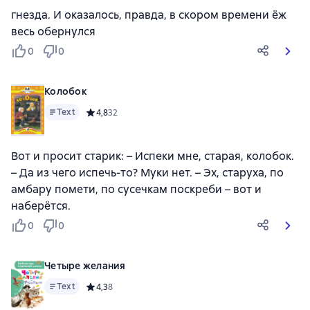
гнезда. И оказалось, правда, в скором времени ёж
весь обернулся
0
0
Колобок
Text
Средний рейтинг 4,8 на основе 32 оценок
4,8
32
Вот и просит старик: – Испеки мне, старая, колобок.
– Да из чего испечь-то? Муки нет. – Эх, старуха, по
амбару помети, по сусечкам поскреби – вот и
наберётся.
0
0
Четыре желания
Text
Средний рейтинг 4,3 на основе 8 оценок
4,3
8