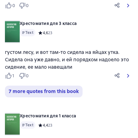
0
0
Хрестоматия для 3 класса
Text
Средний рейтинг 4,6 на основе 23 оценок
4,6
23
густом лесу, и вот там-то сидела на яйцах утка.
Сидела она уже давно, и ей порядком надоело это
сидение, ее мало навещали
1
0
7 more quotes from this book
Хрестоматия для 1 класса
Text
Средний рейтинг 4,4 на основе 23 оценок
4,4
23