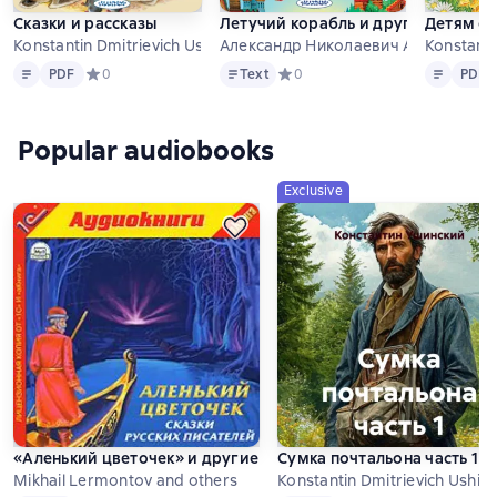
Сказки и рассказы
Летучий корабль и другие русские
Детям о
Konstantin Dmitrievich Ushinsky
Александр Николаевич Афанасьев a
Konstanti
Text
PDF
Text
Text
PDF
PDF
Средний рейтинг 0 на основе 0 оценок
0
Text
Средний рейтинг 0 на основе 0 
0
PDF
Popular audiobooks
Exclusive
«Аленький цветочек» и другие сказки русских писателей
Сумка почтальона часть 1
Mikhail Lermontov and others
Konstantin Dmitrievich Ushin