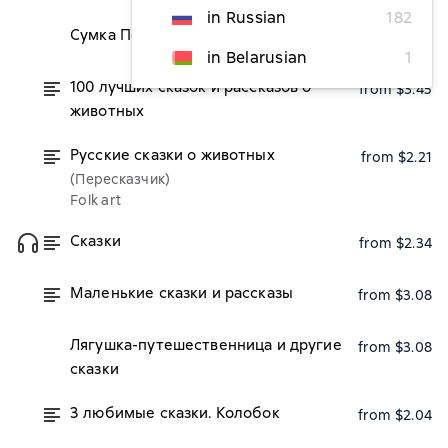
in Russian
182
Сумка Почтальона
$2.35
in Belarusian
1
100 лучших сказок и рассказов о
from $3.45
животных
Русские сказки о животных
from $2.21
(Пересказчик)
Folk art
Сказки
from $2.34
Маленькие сказки и рассказы
from $3.08
Лягушка-путешественница и другие
from $3.08
сказки
3 любимые сказки. Колобок
from $2.04