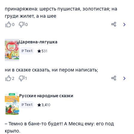
принаряжена: шерсть пушистая, золотистая; на
груди жилет, а на шее
0
0
Царевна-лягушка
Text
Средний рейтинг 5 на основе 31 оценок
5
31
ни в сказке сказать, ни пером написать;
2
1
Русские народные сказки
Text
Средний рейтинг 3,4 на основе 10 оценок
3,4
10
– Темно в бане-то будет! А Месяц ему: его под
крыло.