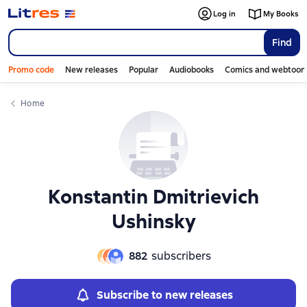
Слайдер с книгами
Слайдер с книгами
Log in
My Books
Find
Promo code
New releases
Popular
Audiobooks
Comics and webtoon
Home
Konstantin Dmitrievich
Ushinsky
882
subscribers
Subscribe to new releases