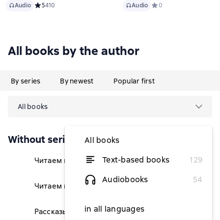
Audio
Audio
Audio
Средний рейтинг 5 на основе 410 оценок
5
410
Audio
Средний рейтинг 0 на 
0
All books by the author
By series
By newest
Popular first
All books
Without series
All books
Text-based books
129
Читаем малышу в 3 года
from $3.08
Audiobooks
54
Читаем малышу в 1 год
$3.45
in all languages
Рассказы и сказки
from $2.71