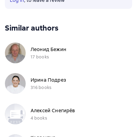
Log in
, to leave a review
Similar authors
Леонид Бежин
17 books
Ирина Подрез
316 books
Алексей Снегирёв
4 books