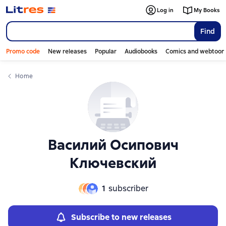
Слайдер с книгами
Log in
My Books
Find
Promo code
New releases
Popular
Audiobooks
Comics and webtoon
Home
Василий Осипович
Ключевский
1
subscriber
Subscribe to new releases