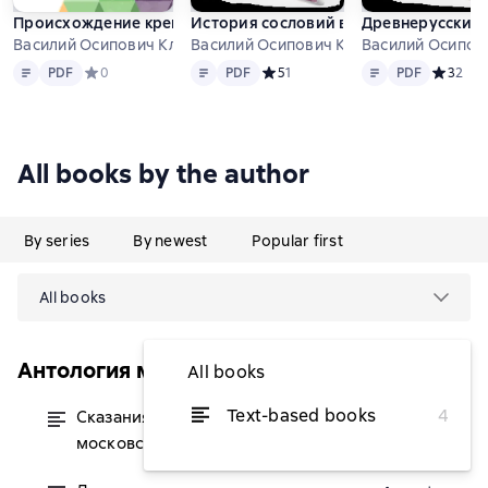
Происхождение крепостного права в России
История сословий в России
Древнерусские 
Василий Осипович Ключевский
Василий Осипович Ключевский
Василий Осипов
Text
PDF
Text
PDF
Text
PDF
PDF
Средний рейтинг 0 на основе 0 оценок
0
PDF
Средний рейтинг 5 на основе 1 оц
5
1
PDF
Средний 
3
2
All books by the author
By series
By newest
Popular first
All books
Антология мысли
All books
Text-based books
4
Сказания иностранцев о
from $13.62
московском государстве