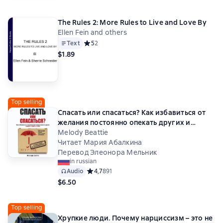
The Rules 2: More Rules to Live and Love By
Ellen Fein and others
Text
Средний рейтинг 5 на основе 2 оценок
5
2
$1.89
Top selling
Спасать или спасаться? Как избавитьcя от
желания постоянно опекать других и
начать думать о себе
Melody Beattie
Читает Мария Абалкина
Перевод Элеонора Мельник
in russian
Audio
Средний рейтинг 4,7 на основе 891 оценок
4,7
891
$6.50
Top selling
Хрупкие люди. Почему нарциссизм – это не