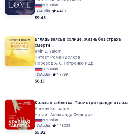
in russian
Audio
Средний рейтинг 4,4 на основе 111 оценок
4,4
111
$9.45
Вглядываясь в солнце. Жизнь без страха
смерти
Irvin D. Yalom
Читает Роман Волков
Перевод А. С. Петренко и др.
in russian
Audio
Средний рейтинг 4,7 на основе 799 оценок
4,7
799
$6.13
Красная таблетка. Посмотри правде в глаза
Andrey Kurpatov
Читает Александр Федоров
in russian
Audio
Средний рейтинг 4,4 на основе 8033 оценок
4,4
8033
$5.92