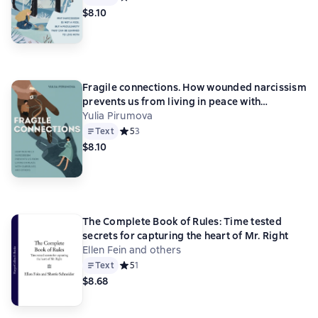
$8.10
Fragile connections. How wounded narcissism
prevents us from living in peace with
ourselves and others
Yulia Pirumova
Text
Средний рейтинг 5 на основе 3 оценок
5
3
$8.10
The Complete Book of Rules: Time tested
secrets for capturing the heart of Mr. Right
Ellen Fein and others
Text
Средний рейтинг 5 на основе 1 оценок
5
1
$8.68