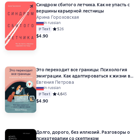
Синдром сбитого летчика. Как не упасть с
вершины карьерной лестницы
Арина Гороховская
in russian
Text
Средний рейтинг 5 на основе 26 оценок
5
26
$4.90
Это переходит все границы: Психология
эмиграции. Как адаптироваться к жизни в
другой стране
Евгения Петрова
in russian
Text
Средний рейтинг 4,6 на основе 45 оценок
4,6
45
$4.90
Долго, дорого, без иллюзий. Разговоры о
психотерапии со скептиком