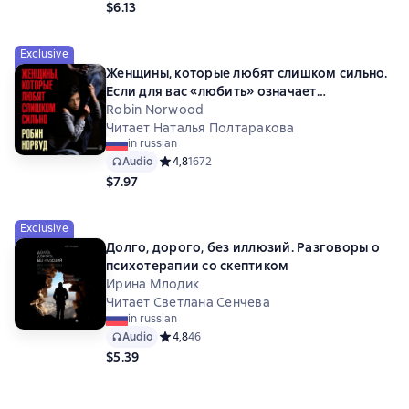
$6.13
Exclusive
Женщины, которые любят слишком сильно.
Если для вас «любить» означает
«страдать», эта книга изменит вашу жизнь
Robin Norwood
Читает Наталья Полтаракова
in russian
Audio
Средний рейтинг 4,8 на основе 1672 оценок
4,8
1672
$7.97
Exclusive
Долго, дорого, без иллюзий. Разговоры о
психотерапии со скептиком
Ирина Млодик
Читает Светлана Сенчева
in russian
Audio
Средний рейтинг 4,8 на основе 46 оценок
4,8
46
$5.39