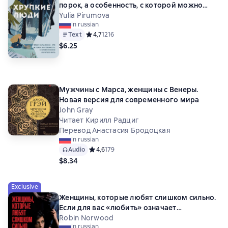
порок, а особенность, с которой можно
научиться жить
Yulia Pirumova
in russian
Text
Средний рейтинг 4,7 на основе 1216 оценок
4,7
1216
$6.25
Мужчины с Марса, женщины с Венеры.
Новая версия для современного мира
John Gray
Читает Кирилл Радциг
Перевод Анастасия Бродоцкая
in russian
Audio
Средний рейтинг 4,6 на основе 179 оценок
4,6
179
$8.34
Exclusive
Женщины, которые любят слишком сильно.
Если для вас «любить» означает
«страдать», эта книга изменит вашу жизнь
Robin Norwood
in russian