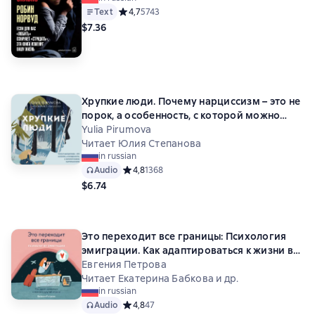
Text
Средний рейтинг 4,7 на основе 5743 оценок
4,7
5743
$7.36
Хрупкие люди. Почему нарциссизм – это не
порок, а особенность, с которой можно
научиться жить
Yulia Pirumova
Читает Юлия Степанова
in russian
Audio
Средний рейтинг 4,8 на основе 1368 оценок
4,8
1368
$6.74
Это переходит все границы: Психология
эмиграции. Как адаптироваться к жизни в
другой стране
Евгения Петрова
Читает Екатерина Бабкова и др.
in russian
Audio
Средний рейтинг 4,8 на основе 47 оценок
4,8
47