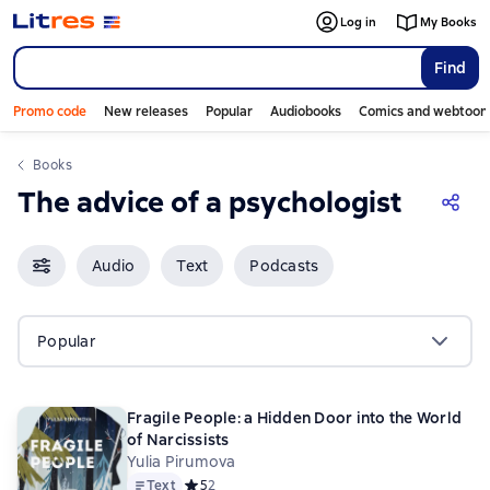
Log in
My Books
Find
Promo code
New releases
Popular
Audiobooks
Comics and webtoon
Books
The advice of a psychologist
Audio
Text
Podcasts
Popular
Fragile People: a Hidden Door into the World
of Narcissists
Yulia Pirumova
Text
Средний рейтинг 5 на основе 2 оценок
5
2