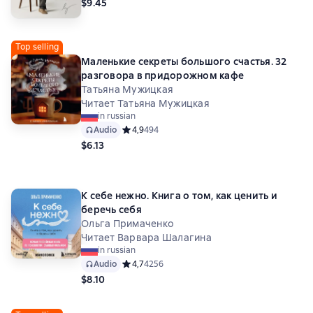
$9.45
Top selling
Маленькие секреты большого счастья. 32
разговора в придорожном кафе
Татьяна Мужицкая
Читает Татьяна Мужицкая
in russian
Audio
Средний рейтинг 4,9 на основе 494 оценок
4,9
494
$6.13
К себе нежно. Книга о том, как ценить и
беречь себя
Ольга Примаченко
Читает Варвара Шалагина
in russian
Audio
Средний рейтинг 4,7 на основе 4256 оценок
4,7
4256
$8.10