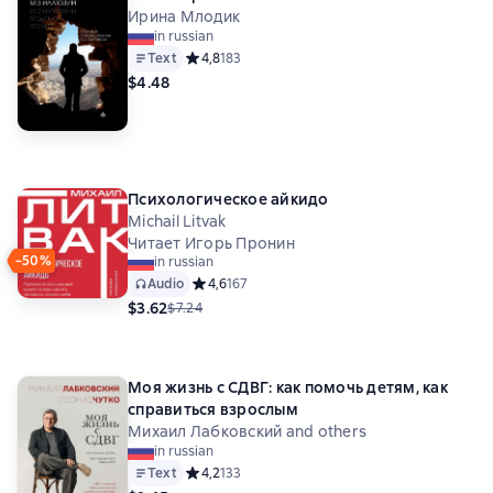
Ирина Млодик
in russian
Text
Средний рейтинг 4,8 на основе 183 оценок
4,8
183
$4.48
Психологическое айкидо
Michail Litvak
Читает Игорь Пронин
−50%
in russian
Audio
Средний рейтинг 4,6 на основе 167 оценок
4,6
167
$3.62
$7.24
Моя жизнь с СДВГ: как помочь детям, как
справиться взрослым
Михаил Лабковский and others
in russian
Text
Средний рейтинг 4,2 на основе 133 оценок
4,2
133