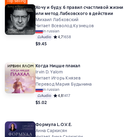
Top selling
Хочу и буду. 6 правил счастливой жизни
или метод Лабковского в действии
Михаил Лабковский
Читает Всеволод Кузнецов
in russian
Audio
Средний рейтинг 4,7 на основе 1658 оценок
4,7
1658
$9.45
Когда Ницше плакал
Irvin D. Yalom
Читает Игорь Князев
Перевод Мария Будынина
in russian
Audio
Средний рейтинг 4,8 на основе 1417 оценок
4,8
1417
$5.02
Формула L.O.V.E.
Анна Саркисян
Читает Анна Саркисян