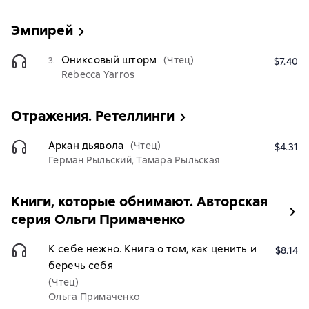
Эмпирей
Ониксовый шторм
(Чтец)
3.
$7.40
Rebecca Yarros
Отражения. Ретеллинги
Аркан дьявола
(Чтец)
$4.31
Герман Рыльский, Тамара Рыльская
Книги, которые обнимают. Авторская
серия Ольги Примаченко
К себе нежно. Книга о том, как ценить и
$8.14
беречь себя
(Чтец)
Ольга Примаченко