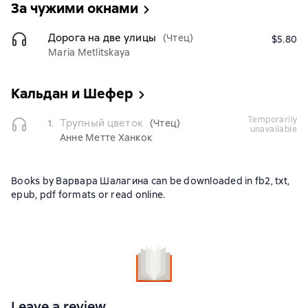
За чужими окнами
Дорога на две улицы
(Чтец)
$5.80
Maria Metlitskaya
Кальдан и Шефер
temporarily
Трупный цветок
(Чтец)
1.
unavailable
Анне Метте Ханкок
Books by Варвара Шалагина can be downloaded in fb2, txt,
epub, pdf formats or read online.
Leave a review