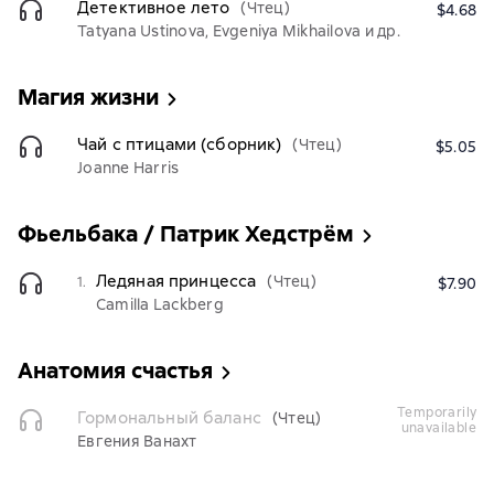
Детективное лето
(Чтец)
$4.68
Tatyana Ustinova, Evgeniya Mikhailova и др.
Магия жизни
Чай с птицами (сборник)
(Чтец)
$5.05
Joanne Harris
Фьельбака / Патрик Хедстрём
Ледяная принцесса
(Чтец)
1.
$7.90
Camilla Lackberg
Анатомия счастья
temporarily
Гормональный баланс
(Чтец)
unavailable
Евгения Ванахт