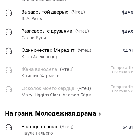
За закрытой дверью
(Чтец)
$4.56
B. A. Paris
Разговоры с друзьями
(Чтец)
$4.68
Салли Руни
Одиночество Мередит
(Чтец)
$4.31
Клэр Александер
temporarily
Жена винодела
(Чтец)
unavailable
Кристин Хармель
temporarily
Осколок моего сердца
(Чтец)
unavailable
Mary Higgins Clark, Алафер Бёрк
На грани. Молодежная драма
В конце строки
(Чтец)
$4.31
Паула Гальего