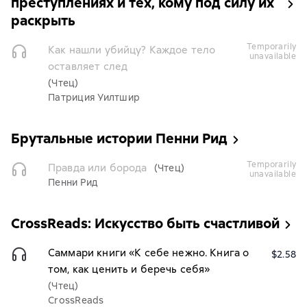
преступлениях и тех, кому под силу их
раскрыть
temporarily
Как нашли убийцу? Каждое тело
unavailable
оставляет след
(Чтец)
Патриция Уилтшир
Брутальные истории Пенни Рид
temporarily
Правда или борода
(Чтец)
unavailable
Пенни Рид
CrossReads: Искусство быть счастливой
Саммари книги «К себе нежно. Книга о
$2.58
том, как ценить и беречь себя»
(Чтец)
CrossReads