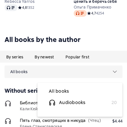
Rebecca Yarros
ценить и беречь себя
Audio
Ольга Примаченко
Средний рейтинг 4,8 на основе 1352 оценок
4,8
1352
Audio
Средний рейтинг 4,7 на
4,7
4254
All books by the author
By series
By newest
Popular first
All books
Without series
All books
Audiobooks
20
Библиотека счастливых
(Чтец)
$3.69
Кали Кейс
Пять глаз, смотрящих в никуда
(Чтец)
$4.44
Елена Станиславская