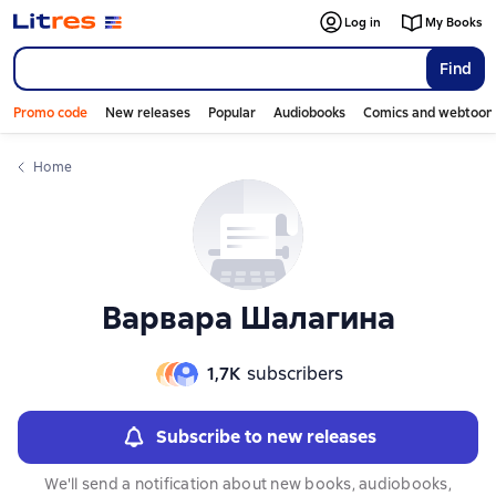
Слайдер с книгами
Log in
My Books
Find
Promo code
New releases
Popular
Audiobooks
Comics and webtoon
Home
Варвара Шалагина
1,7К
subscribers
Subscribe to new releases
We'll send a notification about new books, audiobooks,