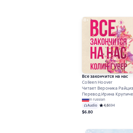
18+
Все закончится на нас
Colleen Hoover
Читает Вероника Райци
Перевод Ирина Крупич
in russian
Audio
Средний рейтинг 4
4,6
694
$6.80
18+