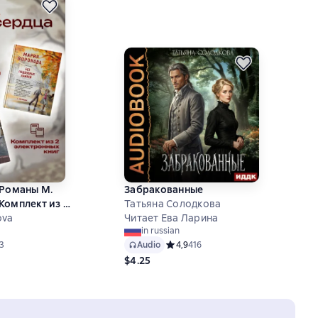
 Романы М.
Забракованные
Комплект из 2
Татьяна Солодкова
ova
Читает Ева Ларина
in russian
й рейтинг 4,7 на основе 13 оценок
3
Audio
Средний рейтинг 4,9 на основе 416 
4,9
416
$4.25