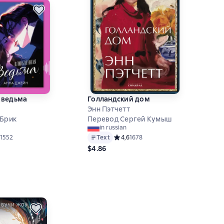
 ведьма
Голландский дом
Энн Пэтчетт
 Брик
Перевод Сергей Кумыш
in russian
ий рейтинг 4,7 на основе 1552 оценок
1552
Text
Средний рейтинг 4,6 на основе 1678
4,6
1678
$4.86