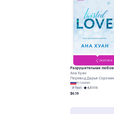
Разрушительная любов
Ана Хуан
Перевод Дарья Сороки
in russian
Text
Средний рейтинг 4,5
4,5
1418
$6.19