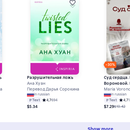
−30%
ь
Разрушительная ложь
Суд сердца.
Ана Хуан
Вороновой. 
на
Перевод Дарья Сорокина
книг
Maria Voron
in russian
in russian
 на основе 1418 оценок
Text
Средний рейтинг 4,7 на основе 694 оценок
4,7
694
Text
Средни
4,7
1
$5.34
$7.29
$10.42
Show more