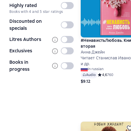
Highly rated
Not
Books with 4 and 5 star ratings
selected
Discounted on
Not
specials
selected
Litres Authors
Not
#НенавистьЛюбовь. Кн
вторая
selected
Exclusives
Not
Анна Джейн
Читает Станислав Иван
selected
Books in
и др.
Not
progress
in russian
selected
Audio
Средний рейтинг 4
4,6
760
$9.12