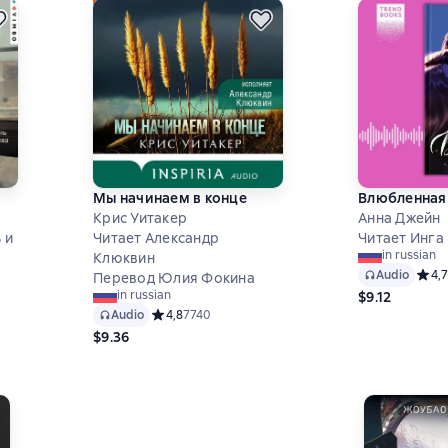
Мы начинаем в конце
Влюбленная
Крис Уитакер
Анна Джейн
 и
Читает Александр
Читает Инга
in russian
Клюквин
Audio
Средн
4,7
Перевод Юлия Фокина
in russian
$9.12
,6 на основе 845 оценок
Audio
Средний рейтинг 4,8 на основе 7740 оценок
4,8
7740
$9.36