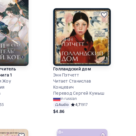
учитель
Голландский дом
нига 1
Энн Пэтчетт
и Жоу
Читает Станислав
ия
Концевич
а
Перевод Сергей Кумыш
in russian
й рейтинг 3,5 на основе 155 оценок
155
Audio
Средний рейтинг 4,7 на основе 1917
4,7
1917
$4.86
18+