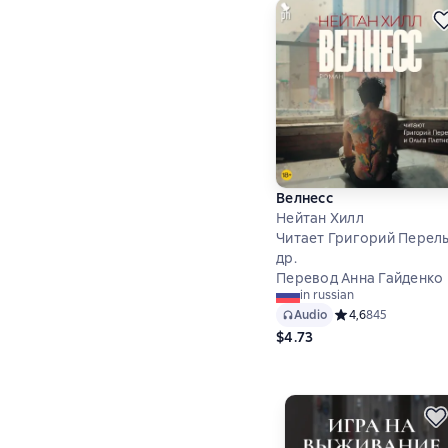
Велнесс
Нейтан Хилл
Читает Григорий Перель
др.
Перевод Анна Гайденко
in russian
Audio
Средний рейтинг 4
4,6
845
$4.73