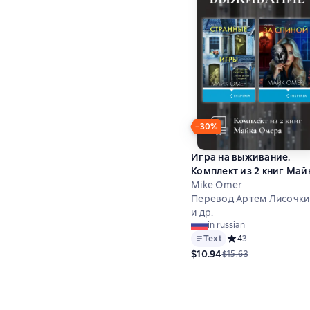
−30%
Игра на выживание.
Комплект из 2 книг Май
Омера
Mike Omer
Перевод Артем Лисочки
и др.
in russian
Text
Средний рейтинг 4 
4
3
$10.94
$15.63