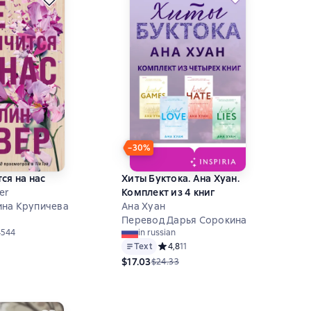
−30%
ся на нас
Хиты Буктока. Ана Хуан.
er
Комплект из 4 книг
ина Крупичева
Ана Хуан
Перевод Дарья Сорокина
й рейтинг 4,7 на основе 4544 оценок
4544
in russian
Text
Средний рейтинг 4,8 на основе 11 оц
4,8
11
$17.03
$24.33