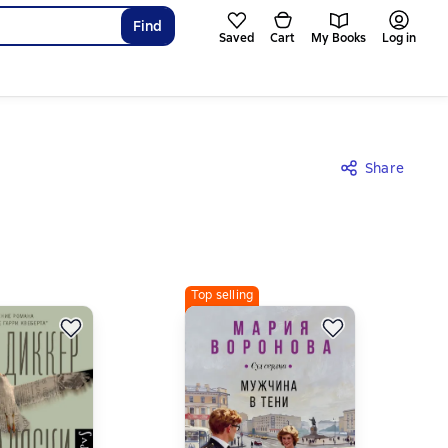
Find
Saved
Cart
My Books
Log in
Share
Top selling