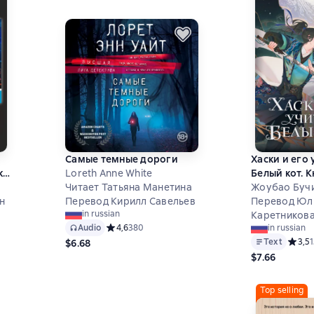
Самые темные дороги
Хаски и его 
ка
Loreth Anne White
Белый кот. К
Читает Татьяна Манетина
Жоубао Буч
н
Перевод Кирилл Савельев
Перевод Юл
in russian
Каретников
Audio
Средний рейтинг 4,6 на основе 380 оценок
4,6
380
in russian
на основе 3 оценок
Text
Средни
3,5
$6.68
$7.66
Top selling