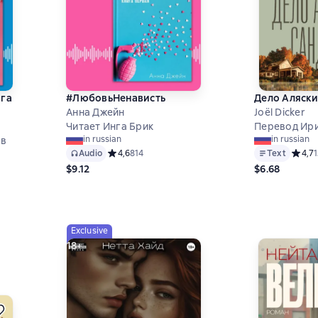
ига
#ЛюбовьНенависть
Дело Аляски
Анна Джейн
Joël Dicker
Читает Инга Брик
Перевод Ир
in russian
in russian
ов
Audio
Средний рейтинг 4,6 на основе 814 оценок
4,6
814
Text
Средни
4,7
$9.12
$6.68
,6 на основе 760 оценок
Exclusive
18+