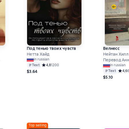
Под тенью твоих чувств
Велнесс
Нетта Хайд
Нейтан Хилл
in russian
з
Перевод Анн
Text
Средний рейтинг 4,8 на основе 1200 оценок
4,8
1200
in russian
Text
Средни
4,6
$3.64
$5.10
,6 на основе 60 оценок
Top selling