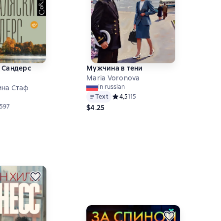
 Сандерс
Мужчина в тени
Maria Voronova
in russian
ина Стаф
Text
Средний рейтинг 4,5 на основе 115 о
4,5
115
й рейтинг 4,7 на основе 1597 оценок
1597
$4.25