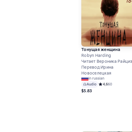
Тонущая женщина
Robyn Harding
Читает Вероника Райци
Перевод Ирина
Новоселецкая
in russian
Audio
Средний рейтинг 4
4,6
60
$5.83