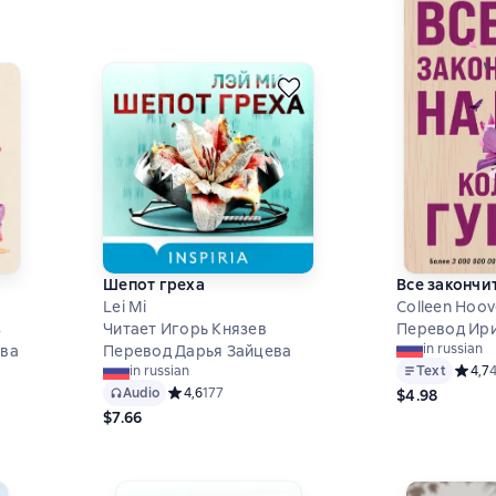
Шепот греха
Все закончит
Lei Mi
Colleen Hoov
з
Читает Игорь Князев
Перевод Ир
in russian
ева
Перевод Дарья Зайцева
Text
Средни
4,7
in russian
,6 на основе 694 оценок
Audio
Средний рейтинг 4,6 на основе 177 оценок
4,6
177
$4.98
$7.66