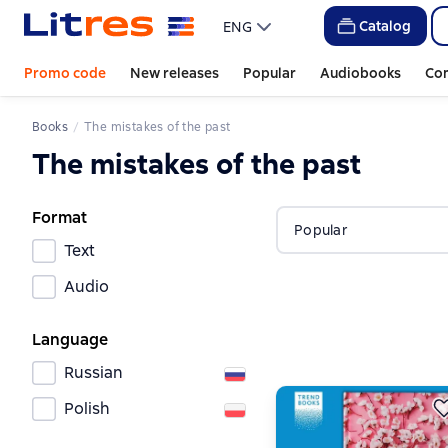
Catalog
ENG
Promo code
New releases
Popular
Audiobooks
Co
Books
The mistakes of the past
The mistakes of the past
Format
Popular
Text
Audio
Language
Russian
Polish