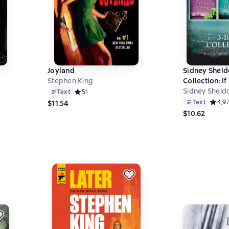
Joyland
Sidney Shel
Stephen King
Collection: 
Comes, Nothi
Sidney Sheld
7 на основе 82 оценок
Text
Средний рейтинг 5 на основе 1 оценок
5
1
Forever, The
Text
Средни
4,9
$11.54
Plans
$10.62