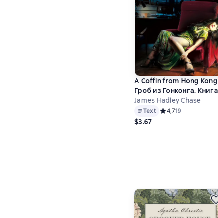
A Coffin from Hong Kong
Гроб из Гонконга. Книга
для чтения на английск
James Hadley Chase
языке
Text
Средний рейтинг 4,7
4,7
19
$3.67