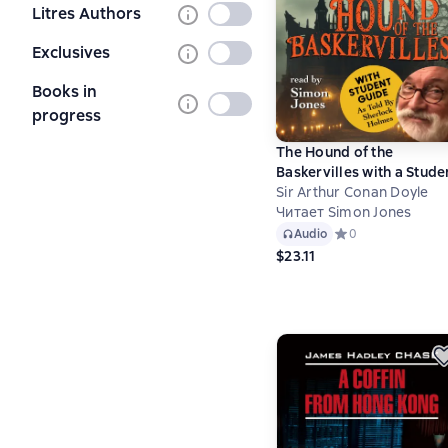
Litres Authors
Not
selected
Exclusives
Not
selected
Books in
Not
progress
selected
The Hound of the
Baskervilles with a Stude
Guide (as told by Sherloc
Sir Arthur Conan Doyle
Holmes) (Unabridged)
Читает Simon Jones
Audio
Средний рейтинг 0
0
$23.11