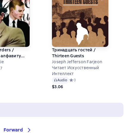
rders /
Тринадцать гостей /
 алфавиту.
Thirteen Guests
тения на
ie
Joseph Jefferson Farjeon
языке
Читает Искусственный
й рейтинг 4,6 на основе 27 оценок
27
Интеллект
Audio
Средний рейтинг 0 на основе 0 оце
0
$3.06
Forward