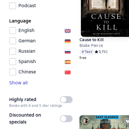
Podcast
Language
English
Cause to Kill
German
Blake Pierce
Russian
Text
Средний рейтинг 3,
3,7
82
free
Spanish
Chinese
Show all
Highly rated
Not
Books with 4 and 5 star ratings
selected
Discounted on
Not
specials
selected