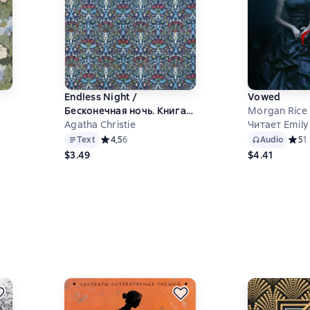
Endless Night /
Vowed
Бесконечная ночь. Книга
Morgan Rice
для чтения на английском
Agatha Christie
Читает Emily
языке
Text
Средний рейтинг 4,5 на основе 6 оценок
4,5
6
Audio
Средн
5
1
$3.49
$4.41
6 на основе 5 оценок