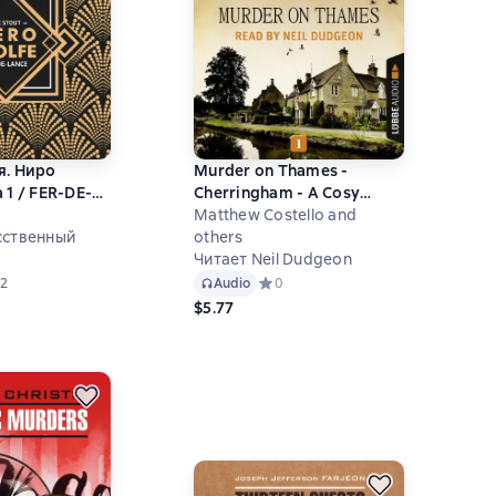
я. Ниро
Murder on Thames -
 1 / FER-DE-
Cherringham - A Cosy
Crime Series: Mystery
Matthew Costello and
сственный
Shorts 1 (Unabridged)
others
Читает Neil Dudgeon
ий рейтинг 4,5 на основе 2 оценок
2
Audio
Средний рейтинг 0 на основе 0 оце
0
$5.77