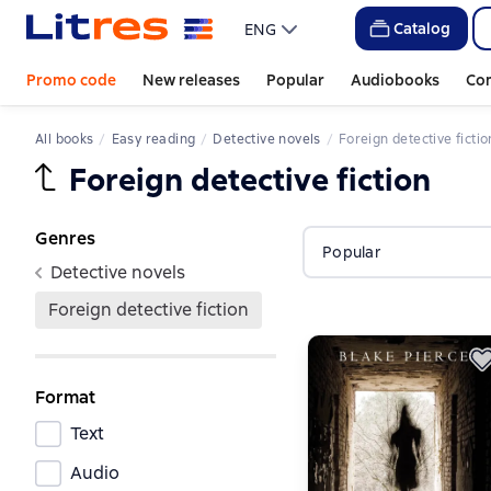
Catalog
ENG
Promo code
New releases
Popular
Audiobooks
Co
All books
easy reading
Detective novels
Foreign detective fictio
Foreign detective fiction
Genres
Popular
Detective novels
Foreign detective fiction
Format
Text
Audio