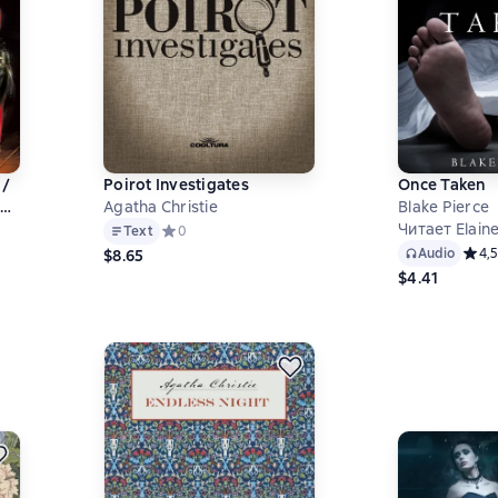
 /
Poirot Investigates
Once Taken
Agatha Christie
Blake Pierce
ом
Читает Elain
Text
Средний рейтинг 0 на основе 0 оценок
0
 на основе 19 оценок
Audio
Средн
4,5
$8.65
$4.41