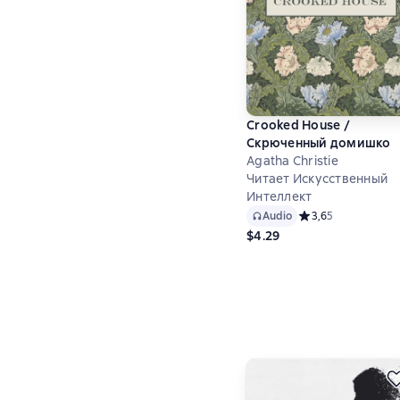
Crooked House /
Скрюченный домишко
Agatha Christie
Читает Искусственный
Интеллект
Audio
Средний рейтинг 3,
3,6
5
$4.29