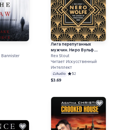
Лига перепуганных
мужчин. Ниро Вульф.
 Bannister
Книга 2 / Nero Wolfe. The
Rex Stout
League of Frightened Men
Читает Искусственный
ий рейтинг 4 на основе 2 оценок
Интеллект
Audio
Средний рейтинг 5 на основе 2 оце
5
2
$3.69