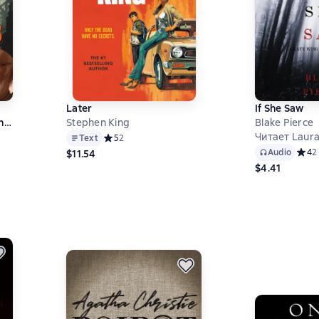
Later
If She Saw
nt
Stephen King
Blake Pierce
k
Читает Laura
Text
Средний рейтинг 5 на основе 2 оценок
5
2
Audio
Средн
4
2
$11.54
 на основе 0 оценок
$4.41