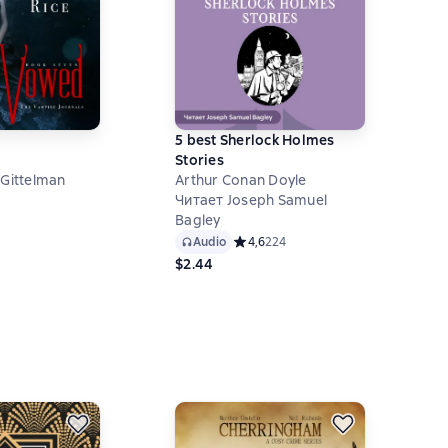
5 best Sherlock Holmes
Stories
 Gittelman
Arthur Conan Doyle
Читает Joseph Samuel
ий рейтинг 5 на основе 1 оценок
Bagley
Audio
Средний рейтинг 4,6 на основе 224
4,6
224
$2.44