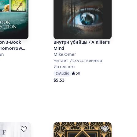
don 3-Book
Внутри убийцы / A Killer's
If Tomorrow
Mind
ng Lasts
on
Mike Omer
 Best Laid
Читает Искусственный
й рейтинг 4,9 на основе 7 оценок
7
Интеллект
Audio
Средний рейтинг 5 на основе 8 оце
5
8
$5.53