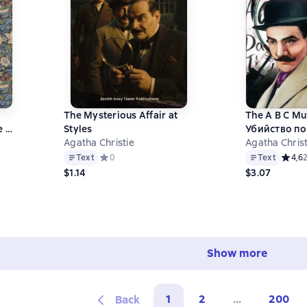
The Mysterious Affair at
The A B C Mu
 /
Styles
Убийство по
Agatha Christie
Книга для ч
Agatha Christ
английском 
 на основе 17 оценок
Text
Средний рейтинг 0 на основе 0 оценок
0
Text
Средни
4,6
$1.14
$3.07
Show more
1
2
...
200
Back