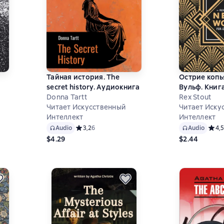
Тайная история. The
Острие копь
secret history. Аудиокнига
Вульф. Книга
Donna Tartt
LANCE
Rex Stout
Читает Искусственный
Читает Иску
Интеллект
Интеллект
 на основе 0 оценок
Audio
Средний рейтинг 3,2 на основе 6 оценок
3,2
6
Audio
Средн
4,5
$4.29
$2.44