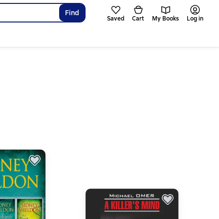
Find
Saved
Cart
My Books
Log in