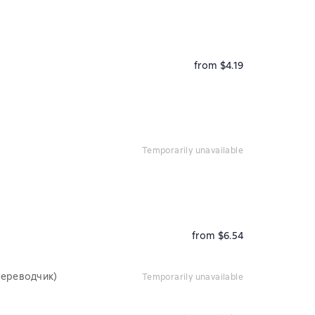
from $4.19
temporarily unavailable
from $6.54
Переводчик)
temporarily unavailable