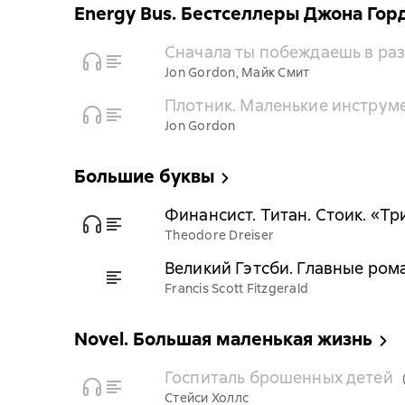
Energy Bus. Бестселлеры Джона Гор
Сначала ты побеждаешь в разд
Jon Gordon, Майк Смит
Плотник. Маленькие инструм
Jon Gordon
Большие буквы
Финансист. Титан. Стоик. «Т
Theodore Dreiser
Великий Гэтсби. Главные ром
Francis Scott Fitzgerald
Novel. Большая маленькая жизнь
Госпиталь брошенных детей
Стейси Холлс