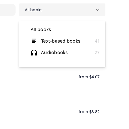
All books
All books
Text-based books
41
from $6.91
Audiobooks
27
from $4.07
from $3.82