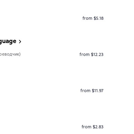
from $5.18
nguage
реводчик)
from $12.23
from $11.97
from $2.83