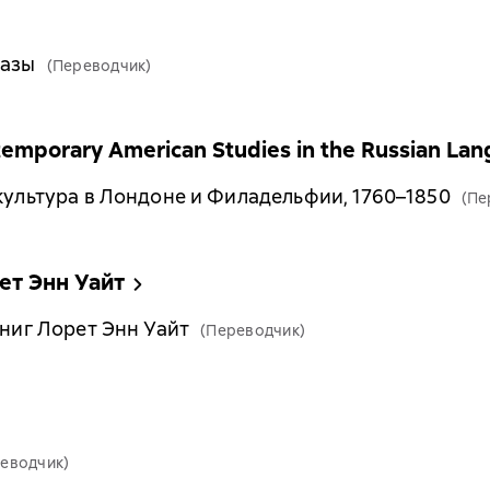
казы
(Переводчик)
mporary American Studies in the Russian La
 культура в Лондоне и Филадельфии, 1760–1850
(Пе
ет Энн Уайт
книг Лорет Энн Уайт
(Переводчик)
еводчик)