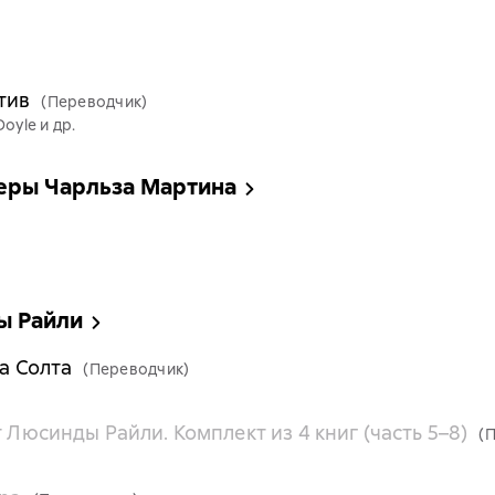
тив
(Переводчик)
Doyle и др.
леры Чарльза Мартина
ы Райли
Па Солта
(Переводчик)
т Люсинды Райли. Комплект из 4 книг (часть 5–8)
(