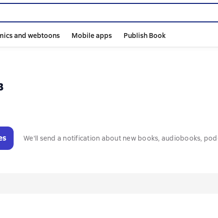
mics and webtoons
Mobile apps
Publish Book
в
es
We'll send a notification about new books, audiobooks, pod