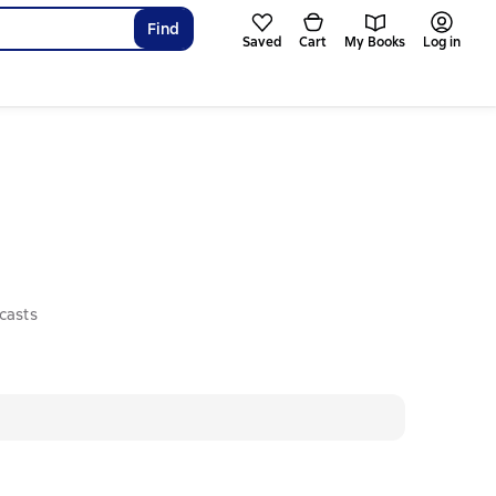
Find
Saved
Cart
My Books
Log in
casts