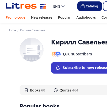
Слайдер с книгами
Слайдер с книгами
Catalog
ENG
Promo code
New releases
Popular
Audiobooks
Co
Home
Кирилл Савельев
Кирилл Савелье
1,8К
subscribers
Subscribe to new releas
Books
68
Quotes
464
Popular books