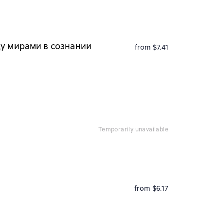
ду мирами в сознании
from $7.41
temporarily unavailable
from $6.17