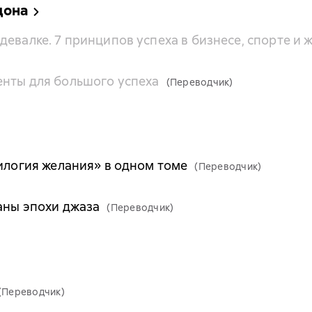
дона
евалке. 7 принципов успеха в бизнесе, спорте и 
енты для большого успеха
(Переводчик)
рилогия желания» в одном томе
(Переводчик)
аны эпохи джаза
(Переводчик)
(Переводчик)