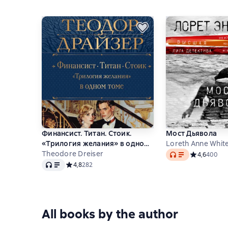
Финансист. Титан. Стоик.
Мост Дьявола
«Трилогия желания» в одном
Loreth Anne Whit
Audio
томе
Theodore Dreiser
Средний рей
4,6
400
Audio
Средний рейтинг 4,8 на основе 282 оценок
4,8
282
All books by the author