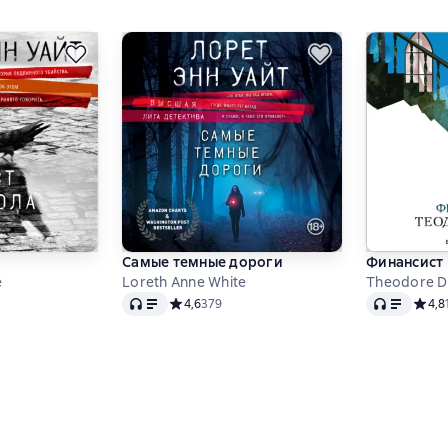
Самые темные дороги
Финансист
e
Loreth Anne White
Theodore D
Audio
Audio
тинг 4,6 на основе 400 оценок
Средний рейтинг 4,6 на основе 379 оценок
4,6
379
Средн
4,8