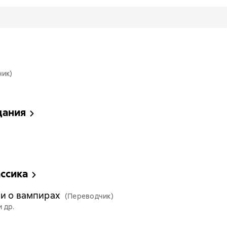
чик)
дания
ассика
и о вампирах
(Переводчик)
и др.