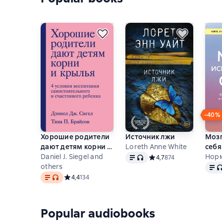
−40%
Хорошие родители
Источник лжи
Мозг
дают детям корни и
Loreth Anne White
себя
Text
, audio format available
крылья. 4 условия
Daniel J. Siegel and
боле
Нор
Средний рейтинг 4,7 на 
4,7
874
Text
,
воспитания
others
спос
Text
, audio format available
самостоятельного и
кото
Средний рейтинг 4,4 на основе 134 оценок
4,4
134
счастливого
под
ребенка
Popular audiobooks