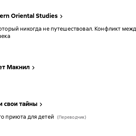
n Oriental Studies
который никогда не путешествовал. Конфликт меж
века
бет Макнил
и свои тайны
го приюта для детей
(Переводчик)