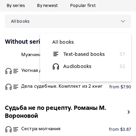
By series
By newest
Popular first
All books
Without series
All books
Text-based books
57
Мужчина в тени
from $4.25
Audiobooks
52
Уютная душа
from $2.55
Дела судебные. Комплект из 2 книг
from $7.90
Судьба не по рецепту. Романы М.
Вороновой
Сестра молчания
from $3.87