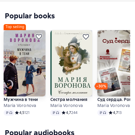
делать? Хватать мужа, детей – и бежать на
Крайний Север?
Popular books
Top selling
−30%
Мужчина в тени
Сестра молчания
Суд сердца. Рома
Maria Voronova
Maria Voronova
Maria Voronova
Text
, audio format available
Text
, audio format available
Text
, audio format av
Средний рейтинг 4,5 на основе 121 оценок
4,5
121
Средний рейтинг 4,7 на основе 244 оцен
4,7
244
Средний рейтин
4,7
13
Popular audiobooks