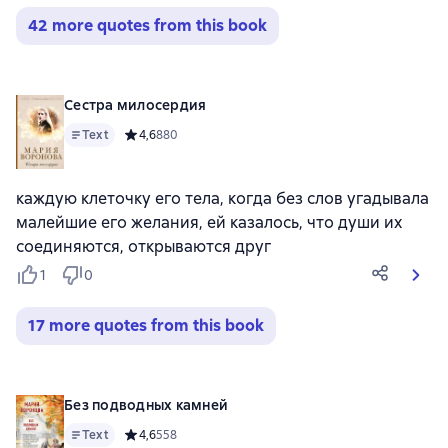
42 more quotes from this book
Сестра милосердия
Text
Средний рейтинг 4,6 на основе 880 оценок
4,6
880
каждую клеточку его тела, когда без слов угадывала
малейшие его желания, ей казалось, что души их
соединяются, открываются друг
1
0
17 more quotes from this book
Без подводных камней
Text
Средний рейтинг 4,6 на основе 558 оценок
4,6
558