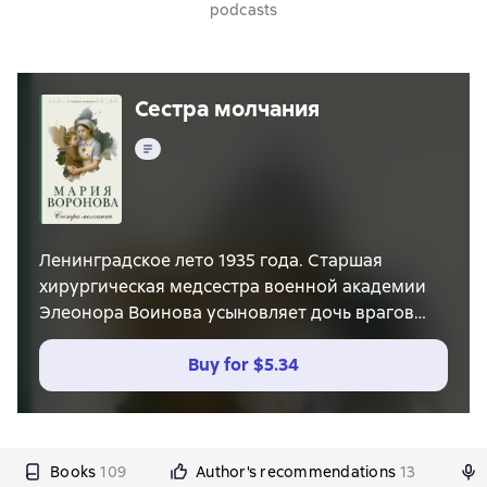
podcasts
Сестра молчания
Text
Ленинградское лето 1935 года. Старшая
хирургическая медсестра военной академии
Элеонора Воинова усыновляет дочь врагов
народа. Радость в семье омрачается тяжёлой
обстановкой в обществе – после убийства
Buy for
$5.34
Кирова усилилась борьба с троцкистами,
посыпались доносы. Среди арестованных
оказалась медсестра-скандалистка, которая,
спасая себя, может оговорить любого. Что
Books
109
Author's recommendations
13