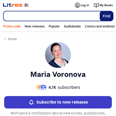
Слайдер с книгами
Слайдер с книгами
Слайдер с книгами
Log in
My Books
Find
Promo code
New releases
Popular
Audiobooks
Comics and webtoon
Home
Maria Voronova
4,1К
subscribers
Subscribe to new releases
We'll send a notification about new books, audiobooks,