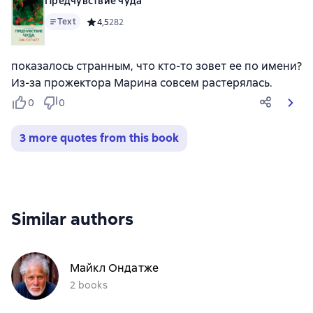
Предчувствие чуда
Text
Средний рейтинг 4,5 на основе 282 оценок
4,5
282
показалось странным, что кто-то зовет ее по имени?
Из-за прожектора Марина совсем растерялась.
0
0
3 more quotes from this book
Similar authors
Майкл Ондатже
2 books