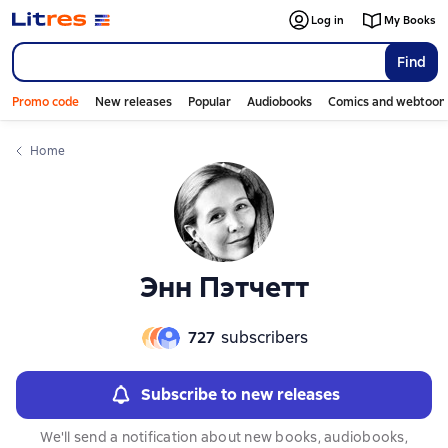
Слайдер с книгами
Слайдер с книгами
Log in
My Books
Find
Promo code
New releases
Popular
Audiobooks
Comics and webtoon
Home
Энн Пэтчетт
727
subscribers
Subscribe to new releases
We'll send a notification about new books, audiobooks,