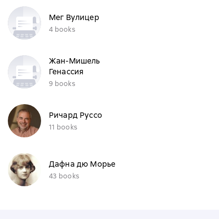
Мег Вулицер
4 books
Жан-Мишель
Генассия
9 books
Ричард Руссо
11 books
Дафна дю Морье
43 books