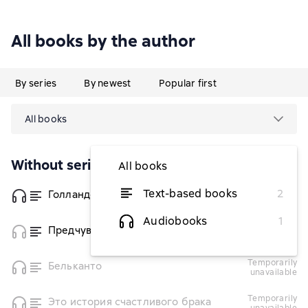
All books by the author
By series
By newest
Popular first
All books
Without series
All books
Text-based books
2
Голландский дом
from $4.90
Audiobooks
1
Предчувствие чуда
from $3.43
temporarily
Бельканто
unavailable
temporarily
Это история счастливого брака