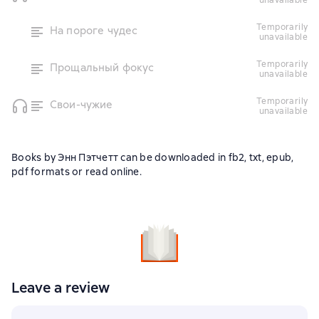
unavailable
temporarily
На пороге чудес
unavailable
temporarily
Прощальный фокус
unavailable
temporarily
Свои-чужие
unavailable
Books by Энн Пэтчетт can be downloaded in fb2, txt, epub,
pdf formats or read online.
Leave a review