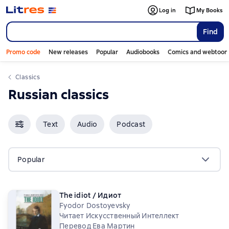
Log in
My Books
Find
Promo code
New releases
Popular
Audiobooks
Comics and webtoon
Classics
Russian classics
Text
Audio
Podcast
Popular
The idiot / Идиот
Fyodor Dostoyevsky
Читает Искусственный Интеллект
Перевод Ева Мартин