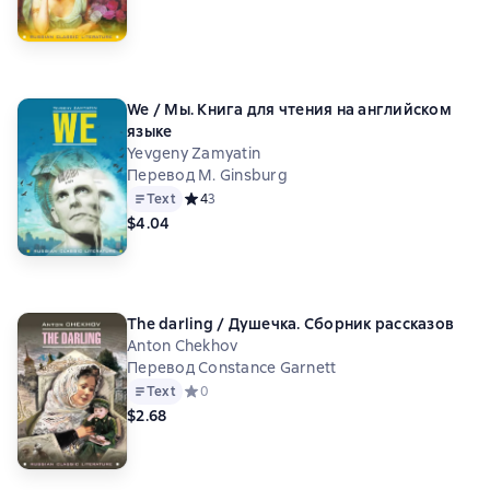
We / Мы. Книга для чтения на английском
языке
Yevgeny Zamyatin
Перевод M. Ginsburg
Text
Средний рейтинг 4 на основе 3 оценок
4
3
$4.04
The darling / Душечка. Сборник рассказов
Anton Chekhov
Перевод Constance Garnett
Text
Средний рейтинг 0 на основе 0 оценок
0
$2.68