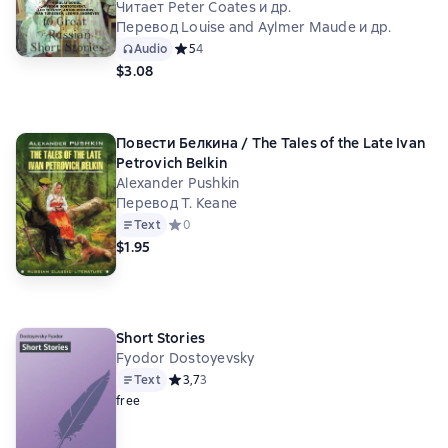
Читает Peter Coates и др.
Перевод Louise and Aylmer Maude и др.
Audio
Средний рейтинг 5 на основе 4 оценок
5
4
$3.08
Повести Белкина / The Tales of the Late Ivan
Petrovich Belkin
Alexander Pushkin
Перевод T. Keane
Text
Средний рейтинг 0 на основе 0 оценок
0
$1.95
Short Stories
Fyodor Dostoyevsky
Text
Средний рейтинг 3,7 на основе 3 оценок
3,7
3
free