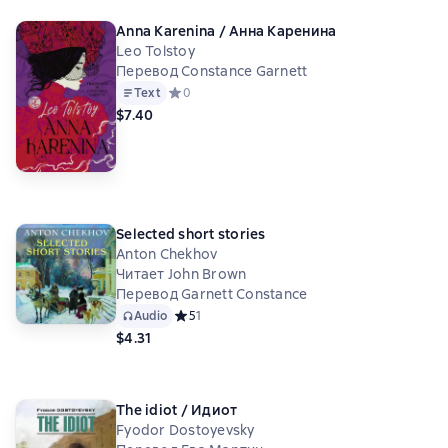
Anna Karenina / Анна Каренина
Leo Tolstoy
Перевод Constance Garnett
Text
Средний рейтинг 0 на основе 0 оценок
0
$7.40
Selected short stories
Anton Chekhov
Читает John Brown
Перевод Garnett Constance
Audio
Средний рейтинг 5 на основе 1 оценок
5
1
$4.31
The idiot / Идиот
Fyodor Dostoyevsky