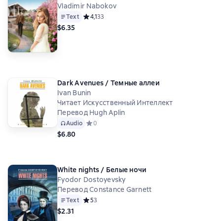
Vladimir Nabokov
Text
Средний рейтинг 4,1 на основе 33 оценок
4,1
33
$6.35
Dark Avenues / Темные аллеи
Ivan Bunin
Читает Искусственный Интеллект
Перевод Hugh Aplin
Audio
Средний рейтинг 0 на основе 0 оценок
0
$6.80
White nights / Белые ночи
Fyodor Dostoyevsky
Перевод Constance Garnett
Text
Средний рейтинг 5 на основе 3 оценок
5
3
$2.31