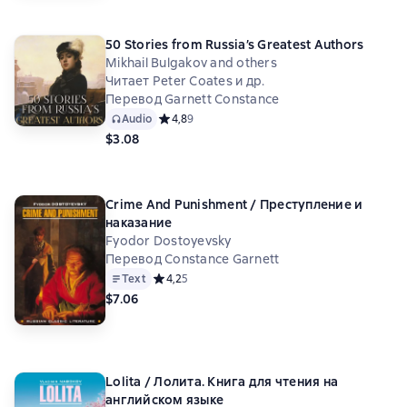
50 Stories from Russia’s Greatest Authors
Mikhail Bulgakov and others
Читает Peter Coates и др.
Перевод Garnett Constance
Audio
Средний рейтинг 4,8 на основе 9 оценок
4,8
9
$3.08
Crime And Punishment / Преступление и
наказание
Fyodor Dostoyevsky
Перевод Constance Garnett
Text
Средний рейтинг 4,2 на основе 5 оценок
4,2
5
$7.06
Lolita / Лолита. Книга для чтения на
английском языке