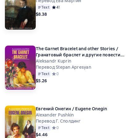
Перевод Ева Мартин
Text
Средний рейтинг 4 на основе 1 оценок
4
1
$8.38
The Garnet Bracelet and other Stories /
Гранатовый браслет и другие повести.
Книга для чтения на английском языке
Aleksandr Kuprin
Перевод Stepan Apresyan
Text
Средний рейтинг 0 на основе 0 оценок
0
$5.26
Евгений Онегин / Eugene Onegin
Alexander Pushkin
Перевод Г. Сполдинг
Text
Средний рейтинг 0 на основе 0 оценок
0
$4.46