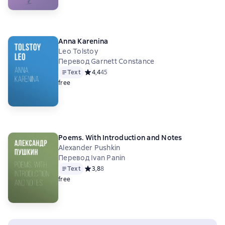
Anna Karenina
Leo Tolstoy
Перевод Garnett Constance
Text
Средний рейтинг 4,4 на основе 45 оценок
4,4
45
free
Poems. With Introduction and Notes
Alexander Pushkin
Перевод Ivan Panin
Text
Средний рейтинг 3,8 на основе 8 оценок
3,8
8
free