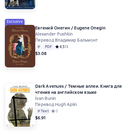
Exclusive
Евгений Онегин / Eugene Onegin
Alexander Pushkin
Перевод Владимир Бальмонт
Text
PDF
PDF
Средний рейтинг 4,5 на основе 13 оценок
4,5
13
$3.08
Dark Avenues / Темные аллеи. Книга для
чтения на английском языке
Ivan Bunin
Перевод Hugh Aplin
Text
Средний рейтинг 0 на основе 0 оценок
0
$6.91