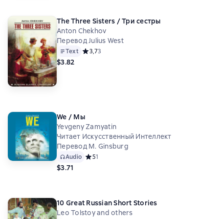
The Three Sisters / Три сестры
Anton Chekhov
Перевод Julius West
Text
Средний рейтинг 3,7 на основе 3 оценок
3,7
3
$3.82
We / Мы
Yevgeny Zamyatin
Читает Искусственный Интеллект
Перевод M. Ginsburg
Audio
Средний рейтинг 5 на основе 1 оценок
5
1
$3.71
10 Great Russian Short Stories
Leo Tolstoy and others