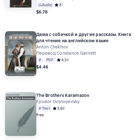
Audio
Средний рейтинг 3 на основе 1 оценок
3
1
$6.78
Дама с собачкой и другие рассказы. Книга
для чтения на английском языке
Anton Chekhov
Перевод Constance Garnett
Text
PDF
PDF
Средний рейтинг 4,3 на основе 4 оценок
4,3
4
$4.46
The Brothers Karamazov
Fyodor Dostoyevsky
Text
Средний рейтинг 3,6 на основе 8 оценок
3,6
8
free