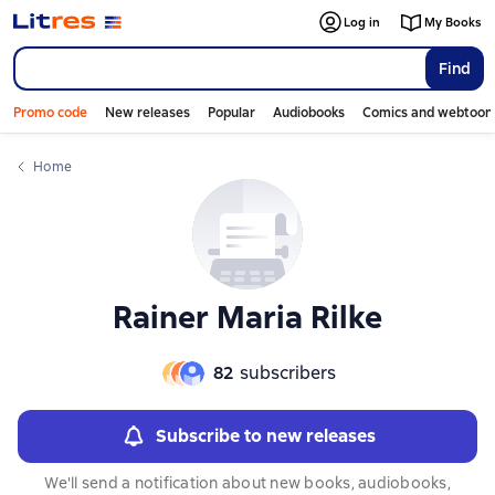
Слайдер с книгами
Слайдер с книгами
Log in
My Books
Find
Promo code
New releases
Popular
Audiobooks
Comics and webtoon
Home
Rainer Maria Rilke
82
subscribers
Subscribe to new releases
We'll send a notification about new books, audiobooks,