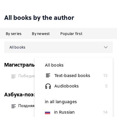
All books by the author
By series
By newest
Popular first
All books
Магистраль. Главный тренд
All books
temporarily
Text-based books
15
Победивший дракона
unavailable
Audiobooks
5
Азбука-поэзия
in all languages
Поздняя осень в Венеции
from $2.07
in Russian
14