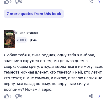
9
0
7 more quotes from this book
Книги стихов
Text
Средний рейтинг 4 на основе 4 оценок
4
4
Люблю тебя я, тьма родная; одну тебя я выбрал,
зная: мир окружен огнем; мы день за днем в
сверкающем кругу, откуда вырваться я не могу; всех
темнота ночная влечет; кто тянется к ней, кто летит,
кто течет; и мне самому, и вихрю, и зверю нельзя не
вернуться назад во тьму, но вдруг там силу я
восприму? Ночам я верю.
3
0