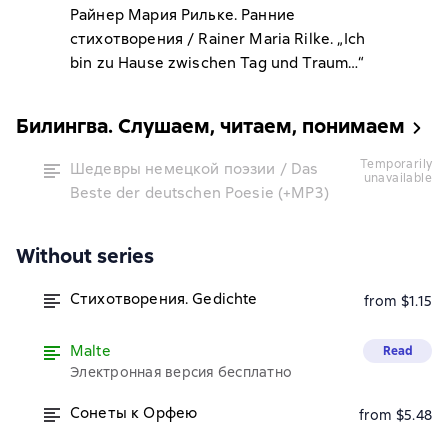
Райнер Мария Рильке. Ранние
стихотворения / Rainer Maria Rilke. „Ich
bin zu Hause zwischen Tag und Traum…“
Билингва. Слушаем, читаем, понимаем
temporarily
Шедевры немецкой поэзии / Das
unavailable
Beste der deutschen Poesie (+MP3)
Without series
Стихотворения. Gedichte
from $1.15
Malte
Read
Электронная версия бесплатно
Сонеты к Орфею
from $5.48