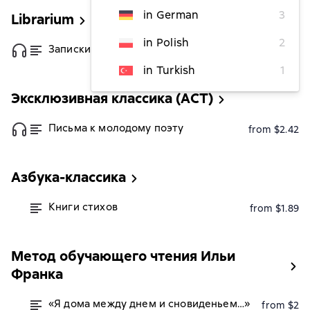
in German
3
Librarium
in Polish
2
Записки Мальте Лауридса Бригге
from $2.67
in Turkish
1
Эксклюзивная классика (АСТ)
Письма к молодому поэту
from $2.42
Азбука-классика
Книги стихов
from $1.89
Метод обучающего чтения Ильи
Франка
«Я дома между днем и сновиденьем…»
from $2