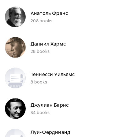
Анатоль Франс
208 books
Даниил Хармс
28 books
Теннесси Уильямс
8 books
Джулиан Барнс
34 books
Луи-Фердинанд