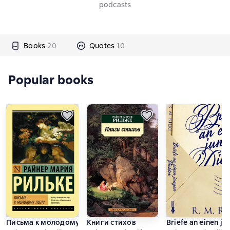
podcasts
Books
20
Quotes
10
Popular books
Письма к молодому поэту
Книги стихов
Briefe an einen ju