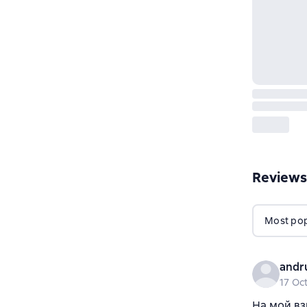
Reviews
Most popu
andr
17 Oc
На мой вз