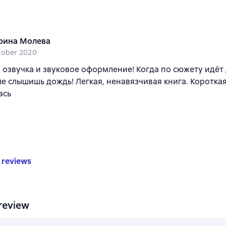
рина Молева
tober 2020
озвучка и звуковое оформление! Когда по сюжету идёт 
е слышишь дождь! Легкая, ненавязчивая книга. Коротка
ась
 reviews
review