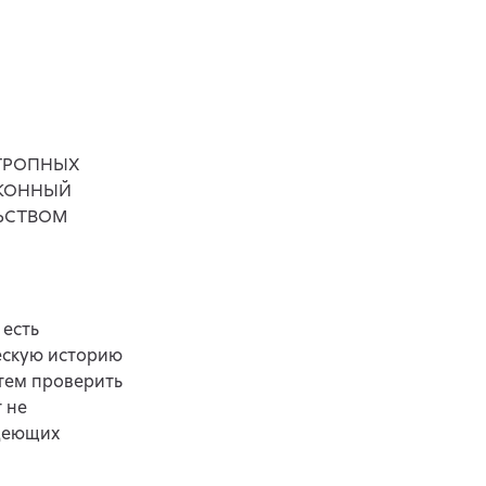
ОТРОПНЫХ
АКОННЫЙ
ЬСТВОМ
 есть
ескую историю
атем проверить
 не
адеющих