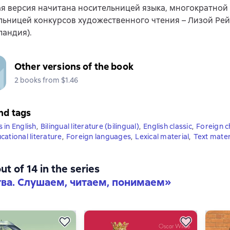
я версия начитана носительницей языка, многократной
ьницей конкурсов художественного чтения – Лизой Ре
ландия).
Other versions of the book
2 books from $1.46
nd tags
 in English
,
Bilingual literature (bilingual)
,
English classic
,
Foreign c
cational literature
,
Foreign languages
,
Lexical material
,
Text mater
ut of 14 in the series
ва. Слушаем, читаем, понимаем»