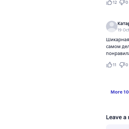
12
0
Ката
19 Oc
Шикарная 
самом дел
понравил
11
0
More 10
Leave a 