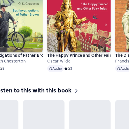
tigations of Father Brown
The Happy Prince and Other Fairy Tales
The Di
ith Chesterton
Oscar Wilde
Francis
Audio
Audio
едний рейтинг 5 на основе 8 оценок
5
8
Audio
Средний рейтинг 5 на основе 3 оцено
5
3
Audi
isten to this with this book