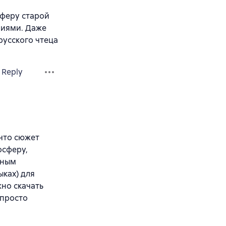
сферу старой
ниями. Даже
русского чтеца
Reply
 что сюжет
осферу,
ьным
ыках) для
жно скачать
 просто