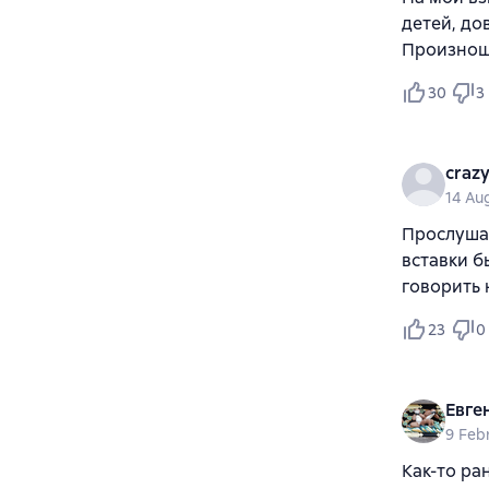
детей, до
Произноше
30
3
crazy
14 Au
Прослушал
вставки б
говорить 
23
0
Евге
9 Feb
Как-то ра