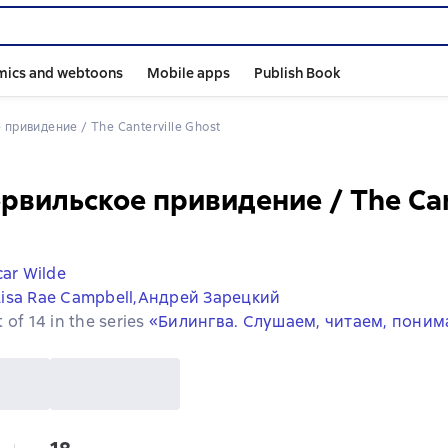
mics and webtoons
Mobile apps
Publish Book
 привидение / The Canterville Ghost
рвильское привидение / The Can
ar Wilde
Lisa Rae Campbell,
Андрей Зарецкий
 of 14 in the series
«Билингва. Слушаем, читаем, пони