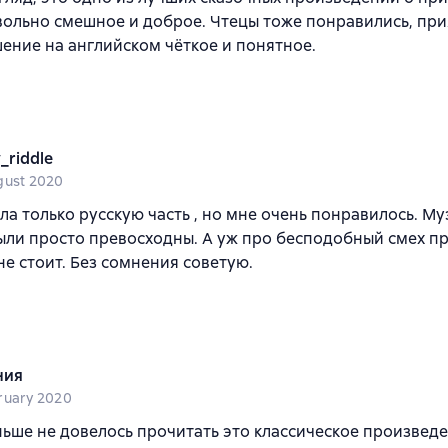
вольно смешное и доброе. Чтецы тоже понравились, при
ние на английском чёткое и понятное.
_riddle
gust 2020
а только русскую часть , но мне очень понравилось. М
ыли просто превосходны. А уж про бесподобный смех пр
не стоит. Без сомнения советую.
ния
ruary 2020
ньше не довелось прочитать это классическое произведе