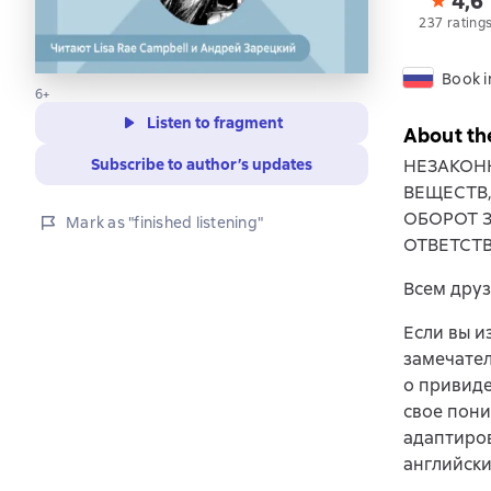
4,6
237 rating
Book i
6+
Listen to fragment
About th
НЕЗАКОН
Subscribe to author’s updates
ВЕЩЕСТВ
ОБОРОТ 
Mark as "finished listening"
ОТВЕТСТ
Всем друз
Если вы и
замечате
о привиде
свое пони
адаптиров
английски