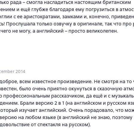
лько рада – смогла насладиться настоящим британским
нием и ещё глубже благодаря ему погрузиться в атмо
глии с ее аристократами, замками и, конечно, приведе
ь! Прослушала только озвучку в оригинале, так что про 
ичего не могу, а английский – просто великолепен.
cember 2014
доброе, всем известное произведение. Не смотря на то
вестен, было очень приятно окунуться в сказочную атм
 профессиональным рассказчиком, да ещё и с музыкал
ением. Брали версию 2 в 1 (на английском и русском яз
который изучает английский. Очень порадовало, что мо
версию на любом языке (я английский не знаю, поэтому
довольствие от спектакля на русском).