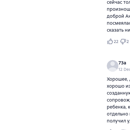
сейчас то
произноше
доброй Ан
посмеялас
сказать н
22
2
73a
12 De
Хорошее, 
хорошо из
созданную
сопровожд
ребенка, 
отдельно 
получил у