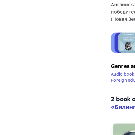
Английска
победител
(Новая Зе
Genres a
Audio books
Foreign edu
2 book o
«Билинг