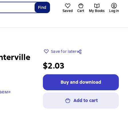
Find
Saved
Cart
My Books
Log in
Save for later
terville
$2.03
Buy and download
маем»
Add to cart