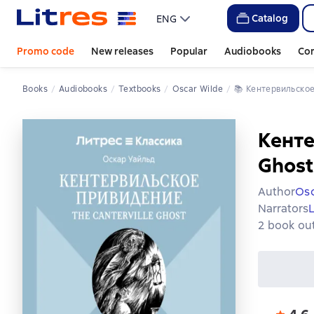
Catalog
ENG
Promo code
New releases
Popular
Audiobooks
Co
Books
Audiobooks
Textbooks
Oscar Wilde
📚 
Кентервильское
Кенте
Ghost
Author
Osc
Narrators
2 book out