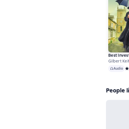
Best Inves
Gilbert Ke
Audio
Audio
Ср
People l