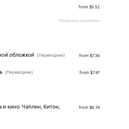
from $5.52
temporarily unavailable
дной обложкой
(Переводчик)
from $7.36
ь
(Переводчик)
from $7.97
и кино. Чаплин, Китон,
from $6.74