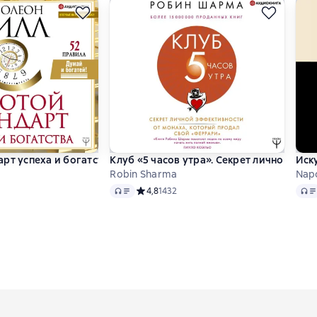
рт успеха и богатства. 52 правила
Клуб «5 часов утра». Секрет личной эф
Иск
Robin Sharma
Napo
Audio
Audi
тинг 4,8 на основе 154 оценок
Средний рейтинг 4,8 на основе 1432 оцено
4,8
1432