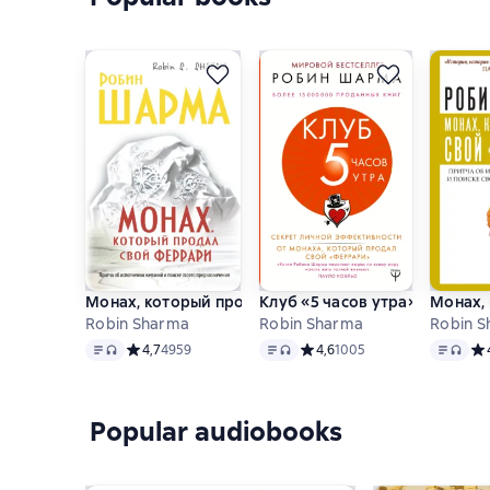
Монах, который продал свой «феррари»
Клуб «5 часов утра». Секрет
Монах,
Robin Sharma
Robin Sharma
Robin 
Text
, audio format available
Text
, audio format available
Text
, aud
Средний рейтинг 4,7 на основе 4959 оценок
4,7
4959
Средний рейтинг 4,6 на осно
4,6
1005
Ср
Popular audiobooks