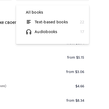
All books
ке своего предназначения
Text-based books
22
from $4.90
Audiobooks
17
from $6.74
from $5.15
from $3.06
чик)
$4.66
from $8.34