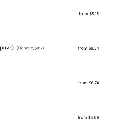
from $5.15
орник)
(Переводчик)
from $8.34
from $6.74
from $3.06