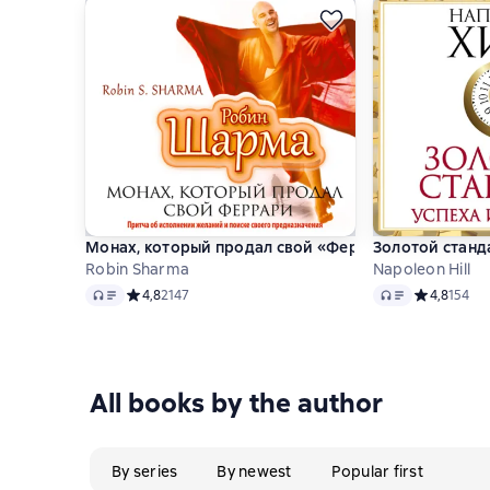
Монах, который продал свой «Феррари»
Золотой станда
Robin Sharma
Napoleon Hill
Audio
Audio
Средний рейтинг 4,8 на основе 2147 оценок
4,8
2147
Средний рей
4,8
154
All books by the author
By series
By newest
Popular first