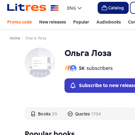
Слайдер с книгами
Слайдер с книгами
Catalog
ENG
Promo code
New releases
Popular
Audiobooks
Co
Home
Ольга Лоза
Ольга Лоза
5К
subscribers
Subscribe to new releas
Books
39
Quotes
1704
Popular books