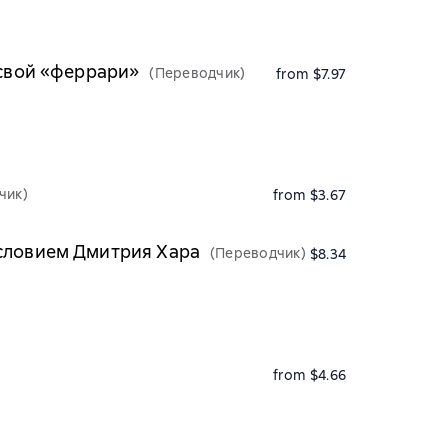
 свой «феррари»
(Переводчик)
from $7.97
чик)
from $3.67
исловием Дмитрия Хара
(Переводчик)
$8.34
from $4.66