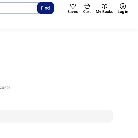
Find
Saved
Cart
My Books
Log in
casts