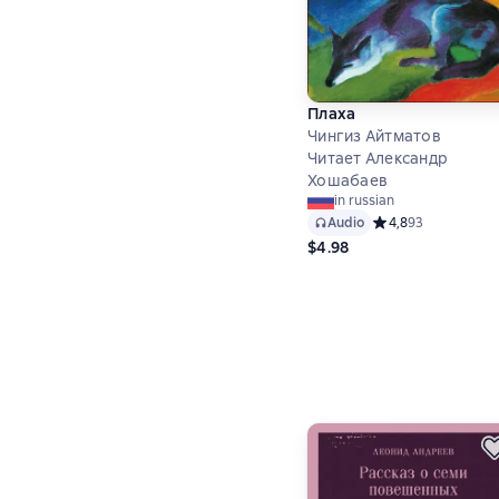
Плаха
Чингиз Айтматов
Читает Александр
Хошабаев
in russian
Audio
Средний рейтинг 4,
4,8
93
$4.98