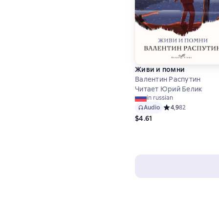
Живи и помни
Валентин Распутин
Читает Юрий Белик
in russian
Audio
Средний рейтинг 4,
4,9
82
$4.61