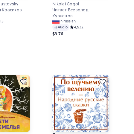
austovsky
Nikolai Gogol
 Красиков
Читает Всеволод
Кузнецов
ий рейтинг 4,4 на основе 13 оценок
13
in russian
Audio
Средний рейтинг 4,9 на основе 32 
4,9
32
$3.76