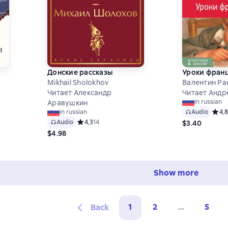
Донские рассказы
Уроки фран
Mikhail Sholokhov
Валентин Ра
Читает Александр
Читает Андр
in russian
Аравушкин
9 на основе 82 оценок
Audio
Средн
4,8
in russian
Audio
Средний рейтинг 4,3 на основе 14 оценок
4,3
14
$3.40
$4.98
Show more
1
2
...
5
Back