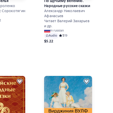
мелья
По щучьему велению.
ороленко
Народные русские сказки
с Сорокотягин
Александр Николаевич
Афанасьев
ий рейтинг 5 на основе 22 оценок
2
Читает Валерий Захарьев
и др.
in russian
Audio
Средний рейтинг 5 на основе 19 оц
5
19
$5.22