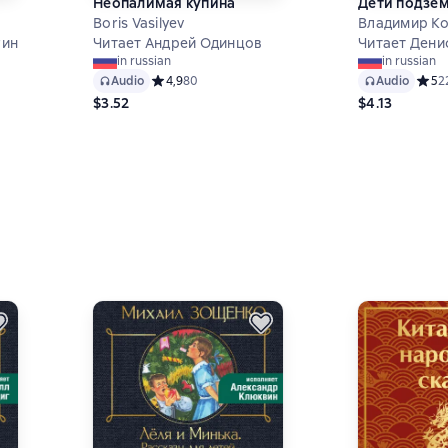
Неопалимая купина
Дети подзе
Boris Vasilyev
Владимир К
гин
Читает Андрей Одинцов
Читает Дени
in russian
in russian
 на основе 7 оценок
Audio
Средний рейтинг 4,9 на основе 80 оценок
4,9
80
Audio
Средн
5
2
$3.52
$4.13