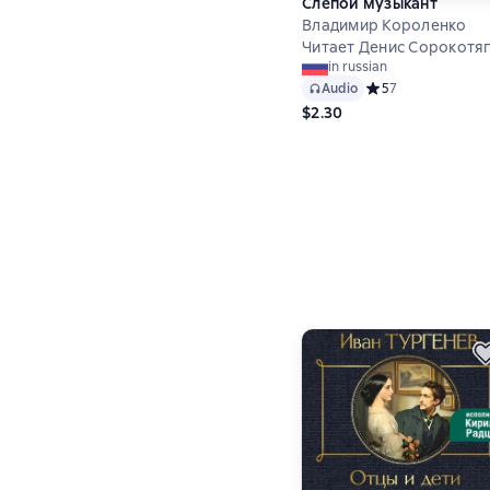
Слепой музыкант
Владимир Короленко
Читает Денис Сорокотя
in russian
Audio
Средний рейтинг 5
5
7
$2.30