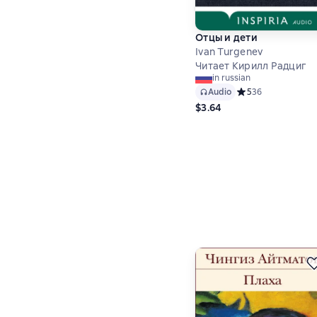
Отцы и дети
Ivan Turgenev
Читает Кирилл Радциг
in russian
Audio
Средний рейтинг 5
5
36
$3.64