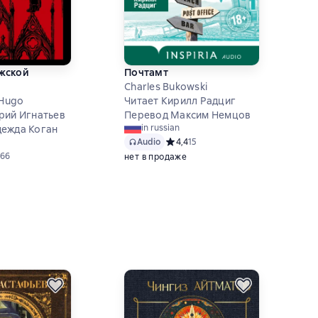
жской
Почтамт
Charles Bukowski
 Hugo
Читает Кирилл Радциг
рий Игнатьев
Перевод Максим Немцов
in russian
ежда Коган
Audio
Средний рейтинг 4,4 на основе 15 о
4,4
15
ий рейтинг 4,7 на основе 66 оценок
66
нет в продаже