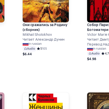
Они сражались за Родину
Собор Пари
(сборник)
Богоматери
Mikhail Sholokhov
Victor Marie
Читает Александр Дунин
Читает Дмит
in russian
Перевод Над
8 на основе 93 оценок
Audio
Средний рейтинг 5 на основе 105 оценок
5
105
in russian
Audio
Средн
4,7
$6.44
$4.98
18+