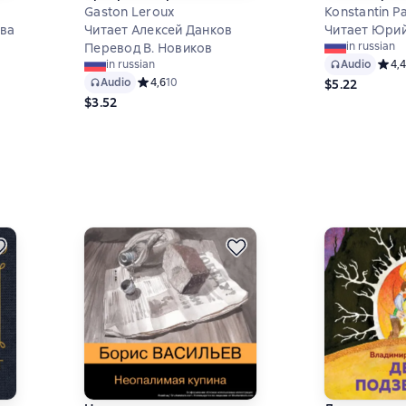
Gaston Leroux
Konstantin P
ова
Читает Алексей Данков
Читает Юрий
in russian
Перевод В. Новиков
 на основе 0 оценок
Audio
Средн
4,4
in russian
Audio
Средний рейтинг 4,6 на основе 10 оценок
4,6
10
$5.22
$3.52