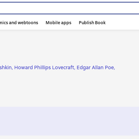
mics and webtoons
Mobile apps
Publish Book
shkin
Howard Phillips Lovecraft
Edgar Allan Poe
on Chekhov
Ilya Ilf
Yevgeny Petrov
Nikolai Gogol
Ernest Seton-Thompson
Mikhail Bulgakov
George Orwell
hesterton
Gaston Leroux
Ivan Turgenev
Чингиз Айтматов
ginia Woolf
Emily Brontë
Leonid Andreyev
Aleksandr Kupri
Николаевич Афанасьев
Fazil Iskander
ukowski
Mikhail Zoshchenko
Alexandre Dumas fils