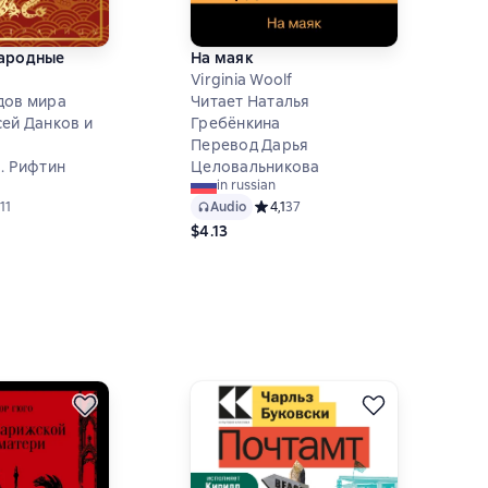
народные
На маяк
Virginia Woolf
дов мира
Читает Наталья
сей Данков и
Гребёнкина
Перевод Дарья
. Рифтин
Целовальникова
in russian
ий рейтинг 4,8 на основе 11 оценок
11
Audio
Средний рейтинг 4,1 на основе 37 о
4,1
37
$4.13