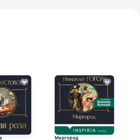
а
Миргород