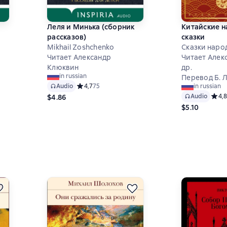
Леля и Минька (сборник
Китайские 
рассказов)
сказки
Mikhail Zoshchenko
Сказки наро
Читает Александр
Читает Алек
 на основе 36 оценок
Клюквин
др.
in russian
Перевод Б. Л
Audio
Средний рейтинг 4,7 на основе 75 оценок
4,7
75
in russian
Audio
Средн
4,8
$4.86
$5.10