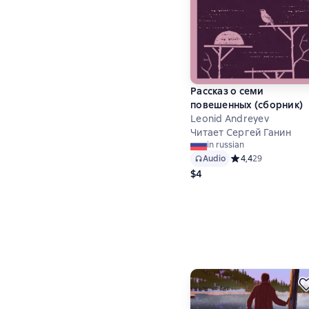
Рассказ о семи
повешенных (сборник)
Leonid Andreyev
Читает Сергей Ганин
in russian
Audio
Средний рейтинг 4,
4,4
29
$4