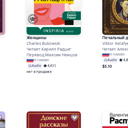
Женщины
Печальный д
Charles Bukowski
Viktor Astafy
Читает Кирилл Радциг
Читает Алек
in russian
Перевод Максим Немцов
Audio
Средн
4,8
in russian
4 на основе 29 оценок
Audio
Средний рейтинг 4,6 на основе 35 оценок
4,6
35
$5.10
нет в продаже