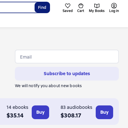
Find
Saved
Cart
My Books
Log in
Email
Subscribe to updates
We will notify you about new books
n
14 ebooks
83 audiobooks
Buy
Buy
$35.14
$308.17