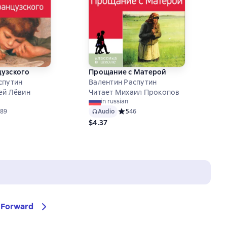
цузского
Прощание с Матерой
спутин
Валентин Распутин
ей Лёвин
Читает Михаил Прокопов
in russian
ий рейтинг 4,8 на основе 89 оценок
89
Audio
Средний рейтинг 5 на основе 46 оц
5
46
$4.37
Forward