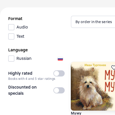
Format
By order in the series
Audio
Text
Language
Russian
Highly rated
Not
Books with 4 and 5 star ratings
selected
Discounted on
Not
specials
selected
Муму