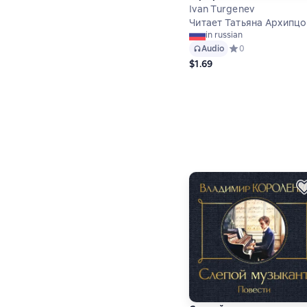
Ivan Turgenev
Читает Татьяна Архипц
in russian
Audio
Средний рейтинг 0
0
$1.69