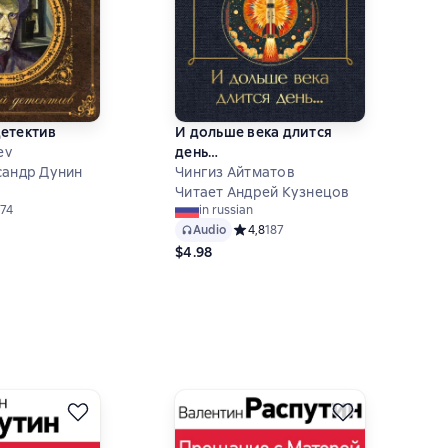
етектив
И дольше века длится
ev
день…
сандр Дунин
Чингиз Айтматов
Читает Андрей Кузнецов
ий рейтинг 4,8 на основе 74 оценок
74
in russian
Audio
Средний рейтинг 4,8 на основе 187 
4,8
187
$4.98