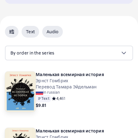
Text
Audio
By order in the series
Маленькая всемирная история
Эрнст Гомбрих
Перевод Тамара Эйдельман
in russian
Text
Средний рейтинг 4,4 на основе 61 оценок
4,4
61
$9.81
Маленькая всемирная история
Эрнст Гомбрих