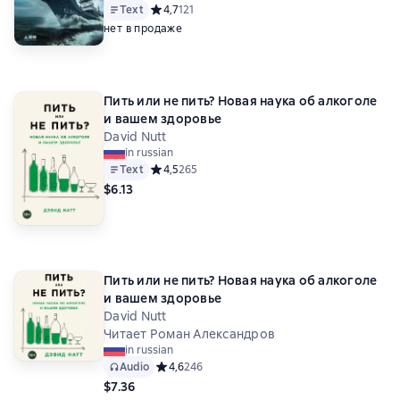
Text
Средний рейтинг 4,7 на основе 121 оценок
4,7
121
нет в продаже
Пить или не пить? Новая наука об алкоголе
и вашем здоровье
David Nutt
in russian
Text
Средний рейтинг 4,5 на основе 265 оценок
4,5
265
$6.13
Пить или не пить? Новая наука об алкоголе
и вашем здоровье
David Nutt
Читает Роман Александров
in russian
Audio
Средний рейтинг 4,6 на основе 246 оценок
4,6
246
$7.36