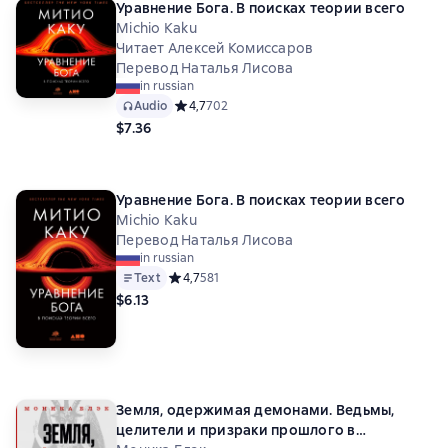
Уравнение Бога. В поисках теории всего
Michio Kaku
Читает Алексей Комиссаров
Перевод Наталья Лисова
in russian
Audio
Средний рейтинг 4,7 на основе 702 оценок
4,7
702
$7.36
Уравнение Бога. В поисках теории всего
Michio Kaku
Перевод Наталья Лисова
in russian
Text
Средний рейтинг 4,7 на основе 581 оценок
4,7
581
$6.13
Земля, одержимая демонами. Ведьмы,
целители и призраки прошлого в