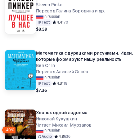
Steven Pinker
Перевод Галина Бородина и др.
in russian
Text
Средний рейтинг 4,4 на основе 170 оценок
4,4
170
$8.59
Математика с дурацкими рисунками. Идеи,
которые формируют нашу реальность
Ben Orlin
Перевод Алексей Огнёв
in russian
Text
Средний рейтинг 4,3 на основе 118 оценок
4,3
118
$7.36
Хлопок одной ладонью
Николай Кукушкин
Читает Михаил Мурзаков
−40%
in russian
Audio
Средний рейтинг 4,8 на основе 636 оценок
4,8
636