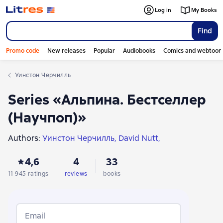
Log in
My Books
Find
Promo code
New releases
Popular
Audiobooks
Comics and webtoon
Уинстон Черчилль
Series «Альпина. Бестселлер
(Научпоп)»
Authors:
Уинстон Черчилль
David Nutt
Philip G. Zimbardo
Michio Kaku
Наоми Вульф
4,6
4
33
Erik Larson
Саймон Дженкинс
Robert Sapolsky
Моника Блэк
Steven Pinker
11 945 ratings
reviews
books
Вячеслав Альбертович Дубынин
Ирина Якутенко
Массимо Пильюччи
Ben Orlin
Эрнст Гомбрих
Ian Urbina
Caroline Criado Perez
Николай Кукушкин
Email
Евгений Черешнев