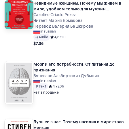
Невидимые женщины. Почему мы живем в
мире, удобном только для мужчин.
Неравноправие, основанное на данных
Caroline Criado Perez
Читает Мария Ермакова
Перевод Валерия Башкирова
in russian
Audio
Средний рейтинг 4,6 на основе 350 оценок
4,6
350
$7.36
Мозг и его потребности. От питания до
признания
Вячеслав Альбертович Дубынин
in russian
Text
Средний рейтинг 4,7 на основе 206 оценок
4,7
206
нет в продаже
Лучшее в нас: Почему насилия в мире стало
меньше