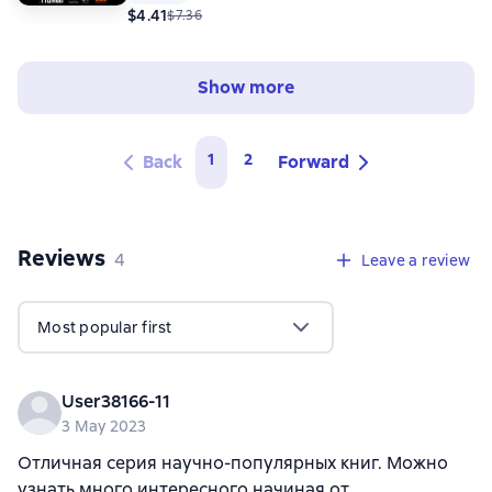
$4.41
$7.36
Show more
1
2
Back
Forward
Reviews
,
4 reviews
4
Leave a review
Most popular first
User38166-11
3 May 2023
Отличная серия научно-популярных книг. Можно
узнать много интересного начиная от