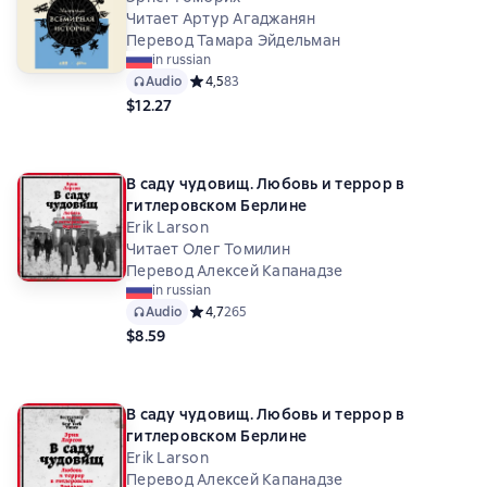
Читает Артур Агаджанян
Перевод Тамара Эйдельман
in russian
Audio
Средний рейтинг 4,5 на основе 83 оценок
4,5
83
$12.27
В саду чудовищ. Любовь и террор в
гитлеровском Берлине
Erik Larson
Читает Олег Томилин
Перевод Алексей Капанадзе
in russian
Audio
Средний рейтинг 4,7 на основе 265 оценок
4,7
265
$8.59
В саду чудовищ. Любовь и террор в
гитлеровском Берлине
Erik Larson
Перевод Алексей Капанадзе