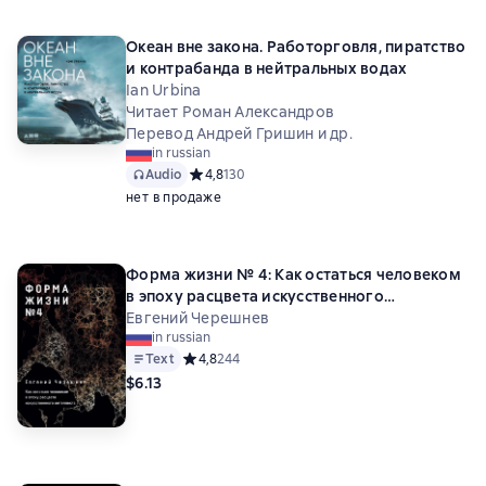
Океан вне закона. Работорговля, пиратство
и контрабанда в нейтральных водах
Ian Urbina
Читает Роман Александров
Перевод Андрей Гришин и др.
in russian
Audio
Средний рейтинг 4,8 на основе 130 оценок
4,8
130
нет в продаже
Форма жизни № 4: Как остаться человеком
в эпоху расцвета искусственного
интеллекта
Евгений Черешнев
in russian
Text
Средний рейтинг 4,8 на основе 244 оценок
4,8
244
$6.13