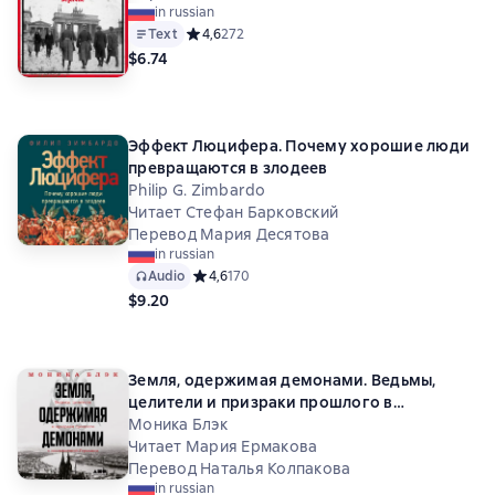
in russian
Text
Средний рейтинг 4,6 на основе 272 оценок
4,6
272
$6.74
Эффект Люцифера. Почему хорошие люди
превращаются в злодеев
Philip G. Zimbardo
Читает Стефан Барковский
Перевод Мария Десятова
in russian
Audio
Средний рейтинг 4,6 на основе 170 оценок
4,6
170
$9.20
Земля, одержимая демонами. Ведьмы,
целители и призраки прошлого в
послевоенной Германии
Моника Блэк
Читает Мария Ермакова
Перевод Наталья Колпакова
in russian