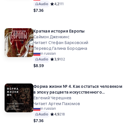
Audio
Средний рейтинг 4,2 на основе 111 оценок
4,2
111
$7.36
Краткая история Европы
Саймон Дженкинс
Читает Стефан Барковский
Перевод Галина Бородина
in russian
Audio
Средний рейтинг 3,9 на основе 102 оценок
3,9
102
$8.59
Форма жизни № 4. Как остаться человеком
в эпоху расцвета искусственного
интеллекта
Евгений Черешнев
Читает Артем Пахомов
in russian
Audio
Средний рейтинг 4,9 на основе 218 оценок
4,9
218
$7.36