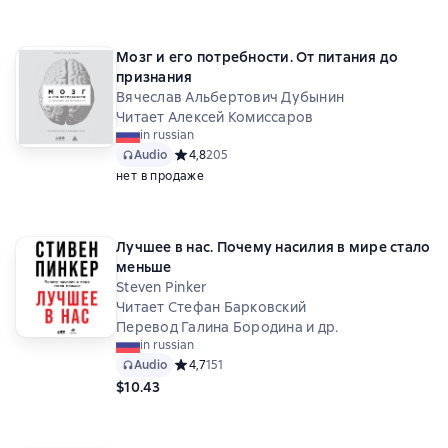
Мозг и его потребности. От питания до
признания
Вячеслав Альбертович Дубынин
Читает Алексей Комиссаров
in russian
Audio
Средний рейтинг 4,8 на основе 205 оценок
4,8
205
нет в продаже
Лучшее в нас. Почему насилия в мире стало
меньше
Steven Pinker
Читает Стефан Барковский
Перевод Галина Бородина и др.
in russian
Audio
Средний рейтинг 4,7 на основе 151 оценок
4,7
151
$10.43