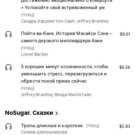
достижению эмоционального комфорта
+ Успокойте свой встревоженный ум
(Чтец)
Сандра Кэррингтон-Смит, Jeffrey Brantley
Пойти ва-банк. История Масаёси Сона –
$9.61
самого дерзкого миллиардера Азии
(Чтец)
Lionel Barber
5 хороших минут осознанности, чтобы
$6.56
уменьшить стресс, перезагрузиться и
обрести покой прямо сейчас
(Чтец)
Jeffrey Brantley, Венди Миллстайн
NoSugar. Сказки
Тропы длинные и короткие
(Чтец)
$5.83
Галина Шапошникова