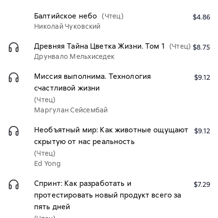
Балтийское небо
(Чтец)
$4.86
Николай Чуковский
Древняя Тайна Цветка Жизни. Том 1
(Чтец)
$8.75
Друнвало Мельхиседек
Миссия выполнима. Технология
$9.12
счастливой жизни
(Чтец)
Маргулан Сейсембай
Необъятный мир: Как животные ощущают
$9.12
скрытую от нас реальность­
(Чтец)
Ed Yong
Спринт: Как разработать и
$7.29
протестировать новый продукт всего за
пять дней