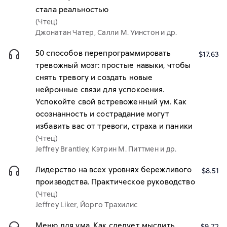
стала реальностью
(Чтец)
Джонатан Чатер, Салли М. Уинстон и др.
50 способов перепрограммировать
$17.63
тревожный мозг: простые навыки, чтобы
снять тревогу и создать новые
нейронные связи для успокоения.
Успокойте свой встревоженный ум. Как
осознанность и сострадание могут
избавить вас от тревоги, страха и паники
(Чтец)
Jeffrey Brantley, Кэтрин М. Питтмен и др.
Лидерство на всех уровнях бережливого
$8.51
производства. Практическое руководство
(Чтец)
Jeffrey Liker, Йорго Трахилис
Меню для ума. Как следует мыслить,
$9.72