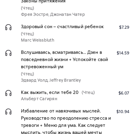
Законы притяжения
(Чтец)
Фрея Эостре, Джонатан Чатер
Здоровый сон – счастливый ребенок
$7.29
(Чтец)
Marc Weissbluth
Вслушиваясь, всматриваясь… Дзен в
$14.59
повседневной жизни + Успокойте свой
встревоженный ум
(Чтец)
Эдвард Уолд, Jeffrey Brantley
Как выжить, если тебе 20
(Чтец)
$6.07
Альберт Сагирян
Избавление от навязчивых мыслей.
$10.94
Руководство по преодолению стресса и
тревоги + Меню для ума. Как следует
мыслить, чтобы жизнь вашей мечты