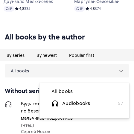
Друнвало Мельхиседек
Маргулан Сейсембай
Audio
Audio
Средний рейтинг 4,8 на основе 335 оценок
4,8
335
Средний рейтинг 4,8 на ос
4,8
374
All books by the author
By series
By newest
Popular first
All books
Without series
All books
Audiobooks
57
Будь готов! Практическое руководство
$6.07
по безопасности и самозащите. Для
мальчиков-подростков
(Чтец)
Сергей Носов