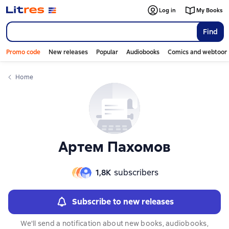
Слайдер с книгами
Log in
My Books
Find
Promo code
New releases
Popular
Audiobooks
Comics and webtoon
Home
Артем Пахомов
1,8К
subscribers
Subscribe to new releases
We'll send a notification about new books, audiobooks,