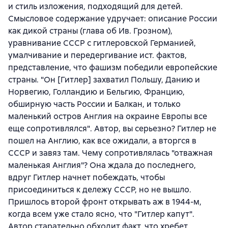
и стиль изложения, подходящий для детей.
Смысловое содержание удручает: описание России
как дикой страны (глава об Ив. Грозном),
уравнивание СССР с гитлеровской Германией,
умалчивание и передергивание ист. фактов,
представление, что фашизм победили европейские
страны. "Он [Гитлер] захватил Польшу, Данию и
Норвегию, Голландию и Бельгию, Францию,
обширную часть России и Балкан, и только
маленький остров Англия на окраине Европы все
еще сопротивлялся". Автор, вы серьезно? Гитлер не
пошел на Англию, как все ожидали, а вторгся в
СССР и завяз там. Чему сопротивлялась "отважная
маленькая Англия"? Она ждала до последнего,
вдруг Гитлер начнет побеждать, чтобы
присоединиться к дележу СССР, но не вышло.
Пришлось второй фронт открывать аж в 1944-м,
когда всем уже стало ясно, что "Гитлер капут".
Автор старательно обходит факт, что хребет