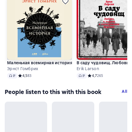
Маленькая всемирная история
В саду чудовищ. Любовь 
Эрнст Гомбрих
Erik Larson
Audio
Audio
Средний рейтинг 4,5 на основе 83 оценок
4,5
83
Средний рейтинг 4,7 на 
4,7
265
People listen to this with this book
All