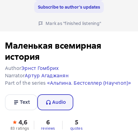
Subscribe to author’s updates
Mark as "finished listening"
Маленькая всемирная
история
Author
Эрнст Гомбрих
Narrator
Артур Агаджанян
Part of the series
«Альпина. Бестселлер (Научпоп)»
Text
Audio
4,6
6
5
83 ratings
reviews
quotes