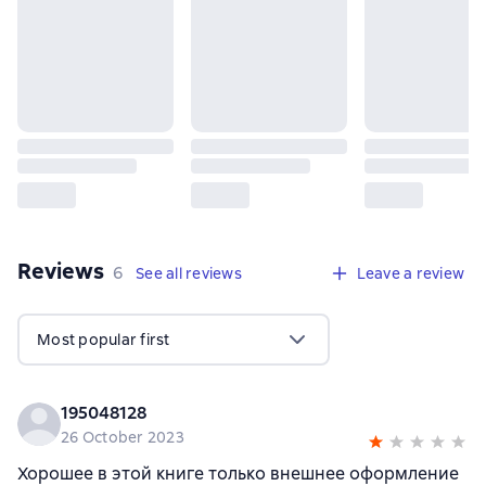
Reviews
,
6 reviews
6
See all reviews
Leave a review
Most popular first
195048128
26 October 2023
Хорошее в этой книге только внешнее оформление