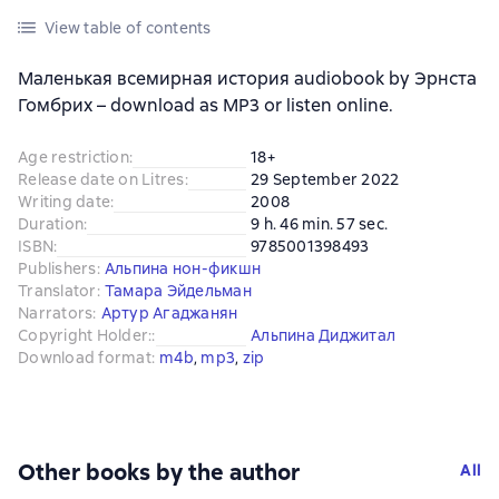
View table of contents
Маленькая всемирная история audiobook by Эрнста
Гомбрих – download as MP3 or listen online.
Age restriction
:
18+
Release date on Litres
:
29 September 2022
Writing date
:
2008
Duration
:
9 h. 46 min. 57 sec.
ISBN
:
9785001398493
Publishers
:
Альпина нон-фикшн
Translator
:
Тамара Эйдельман
Narrators
:
Артур Агаджанян
Copyright Holder:
:
Альпина Диджитал
Download format
:
m4b
, 
mp3
, 
zip
Other books by the author
All