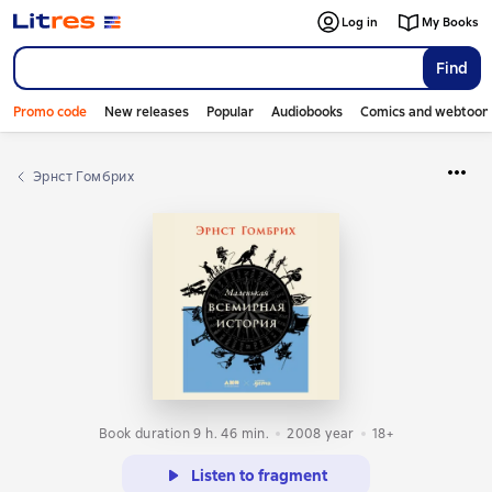
Log in
My Books
Find
Promo code
New releases
Popular
Audiobooks
Comics and webtoon
Эрнст Гомбрих
Book duration 9 h. 46 min.
2008
year
18+
Listen to fragment