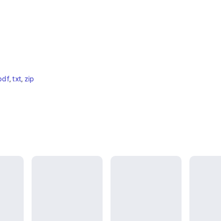
pdf
, 
txt
, 
zip