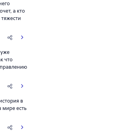
него
чет, а кто
й тяжести
 уже
к что
направлению
история в
в мире есть