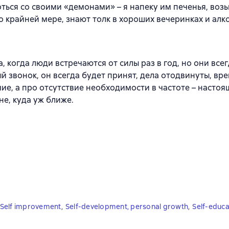
оться со своими «демонами» – я напеку им печенья, возь
по крайней мере, знают толк в хороших вечеринках и алк
, когда люди встречаются от силы раз в год, но они всег
ый звонок, он всегда будет принят, дела отодвинуты, вр
чие, а про отсутствие необходимости в частоте – насто
не, куда уж ближе.
Self improvement
,
Self-development, personal growth
,
Self-educa