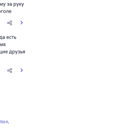
му за руку
оголе
да есть
емя
ящие друзья
tion
,