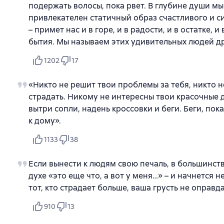
подержать волосы, пока рвет. В глубине души мы 
привлекателен статичный образ счастливого и сил
– примет нас и в горе, и в радости, и в остатке,
бытия. Мы называем этих удивительных людей др
1202
17
«Никто не решит твои проблемы за тебя, никто н
страдать. Никому не интересны твои красочные д
вытри сопли, надень кроссовки и беги. Беги, пок
к дому».
1133
38
Если вынести к людям свою печаль, в большинств
духе «это еще что, а вот у меня…» – и начнется 
тот, кто страдает больше, ваша грусть не оправд
910
13