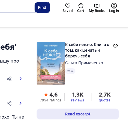
Find
Saved
Cart
My Books
Log in
себя'
К себе нежно. Книга о
том, как ценить и
беречь себя
лышу про
Ольга Примаченко
Text
, audio format available
4,6
1,3K
2,7K
7994 ratings
reviews
quotes
Read excerpt
лохо. Ты не