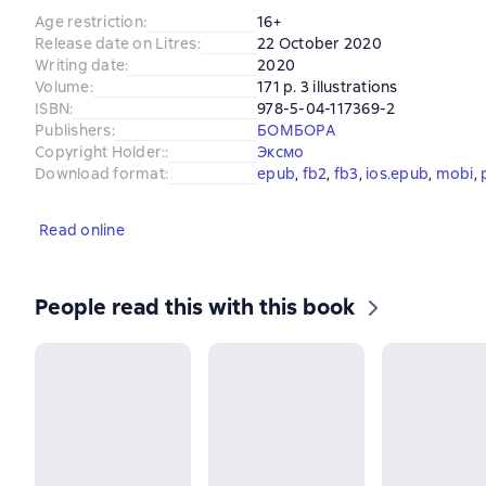
Age restriction
:
16+
Release date on Litres
:
22 October 2020
Writing date
:
2020
Volume
:
171 p. 3 illustrations
ISBN
:
978-5-04-117369-2
Publishers
:
БОМБОРА
Copyright Holder:
:
Эксмо
Download format
:
epub
, 
fb2
, 
fb3
, 
ios.epub
, 
mobi
, 
Read online
People read this with this book