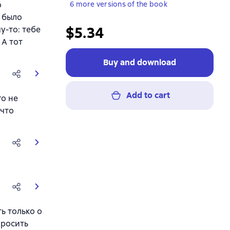
о
6 more versions of the book
е было
$5.34
у-то: тебе
 А тот
Buy and download
Add to cart
го не
 что
ь только о
просить