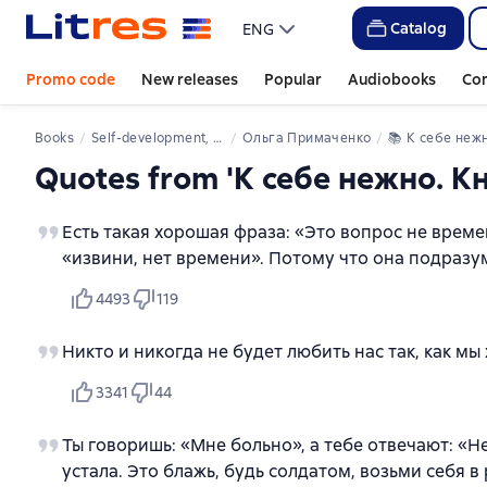
Catalog
ENG
Promo code
New releases
Popular
Audiobooks
Co
Books
Self-development, personal growth
Ольга Примаченко
📚 
К себе нежно. Книга о том, как ценить и 
Quotes from 'К себе нежно. Кн
Есть такая хорошая фраза: «Это вопрос не време
«извини, нет времени». Потому что она подразум
4493
119
Никто и никогда не будет любить нас так, как мы 
3341
44
Ты говоришь: «Мне больно», а тебе отвечают: «Нет
устала. Это блажь, будь солдатом, возьми себя в