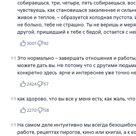
собираешься, три, четыре, пять собираешься, во
чувствуешь, как становишься закаленнее и сильне
живое и теплое, – образуется холодная пустота.
не больно, тебе не страшно. Ты не веришь и меря
другой, пришедший к тебе с бедой, остается с не
3001
92
Это нормально – завершать отношения и работы,
можете дать вы. Не потому что с другими людьми
конкретно здесь ярче и интереснее уже точно не
2424
57
как здорово, что вы все у меня есть; как жаль, чт
2270
58
На самом деле интуитивно мы всегда безошибочн
работе, рецептах пирогов, кино или книгах, а 