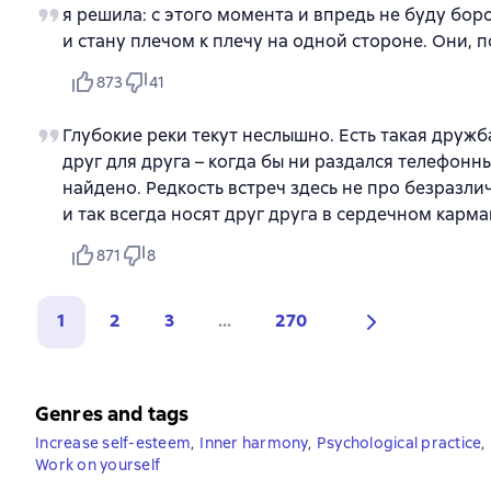
я решила: с этого момента и впредь не буду бор
и стану плечом к плечу на одной стороне. Они, 
873
41
Глубокие реки текут неслышно. Есть такая дружба
друг для друга – когда бы ни раздался телефонн
найдено. Редкость встреч здесь не про безразли
и так всегда носят друг друга в сердечном карма
871
8
1
2
3
...
270
Genres and tags
Increase self-esteem
,
Inner harmony
,
Psychological practice
,
Work on yourself