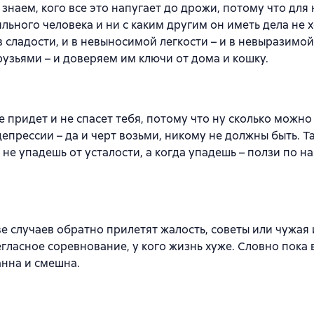
знаем, кого все это напугает до дрожи, потому что для 
ьного человека и ни с каким другим он иметь дела не хо
 и в сладости, и в невыносимой легкости – и в невыразимо
узьями – и доверяем им ключи от дома и кошку.
е придет и не спасет тебя, потому что ну сколько можно
епрессии – да и черт возьми, никому не должны быть. Та
а не упадешь от усталости, а когда упадешь – ползи по 
е случаев обратно прилетят жалость, советы или чужая 
негласное соревнование, у кого жизнь хуже. Словно пока 
анна и смешна.