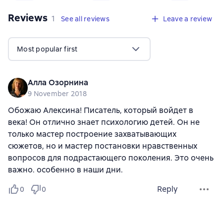
Reviews
,
1 review
1
See all reviews
Leave a review
Most popular first
Алла Озорнина
9 November 2018
Обожаю Алексина! Писатель, который войдет в
века! Он отлично знает психологию детей. Он не
только мастер построение захватывающих
сюжетов, но и мастер постановки нравственных
вопросов для подрастающего поколения. Это очень
важно. особенно в наши дни.
Reply
0
0