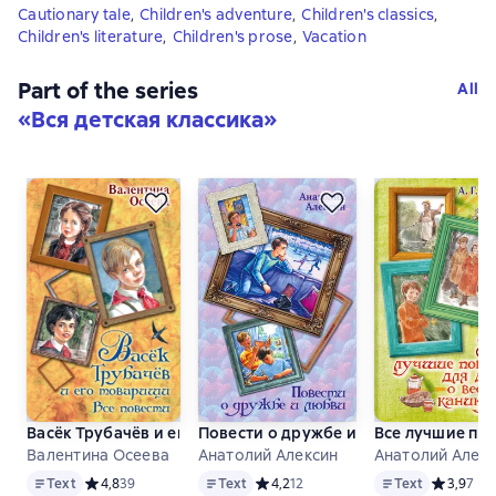
Cautionary tale
,
Children's adventure
,
Children's classics
,
Children's literature
,
Children's prose
,
Vacation
Part of the series
All
«
Вся детская классика
»
Васёк Трубачёв и его товарищи. Все повести
Повести о дружбе и любви
Все лучшие пов
Валентина Осеева
Анатолий Алексин
Анатолий Алек
Text
Text
Text
Text
Средний рейтинг 4,8 на основе 39 оценок
4,8
39
Text
Средний рейтинг 4,2 на основе 12 о
4,2
12
Text
Средний р
3,9
7