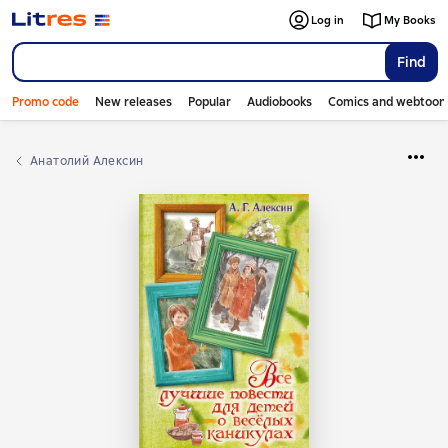
Log in
My Books
Find
Promo code
New releases
Popular
Audiobooks
Comics and webtoon
Анатолий Алексин