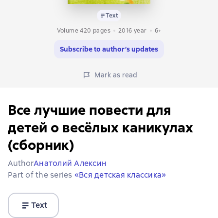
Text
Volume 420 pages
2016
year
6+
Subscribe to author’s updates
Mark as read
Все лучшие повести для
детей о весёлых каникулах
(сборник)
Author
Анатолий Алексин
Part of the series
«Вся детская классика»
Text