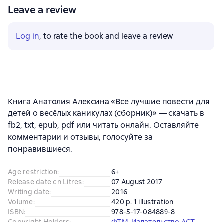
Leave a review
Log in
, to rate the book and leave a review
Книга Анатолия Алексина «Все лучшие повести для
детей о весёлых каникулах (сборник)» — скачать в
fb2, txt, epub, pdf или читать онлайн. Оставляйте
комментарии и отзывы, голосуйте за
понравившиеся.
Age restriction
:
6+
Release date on Litres
:
07 August 2017
Writing date
:
2016
Volume
:
420 p. 1 illustration
ISBN
:
978-5-17-084889-8
Copyright Holders
:
ФТМ
, 
Издательство АСТ