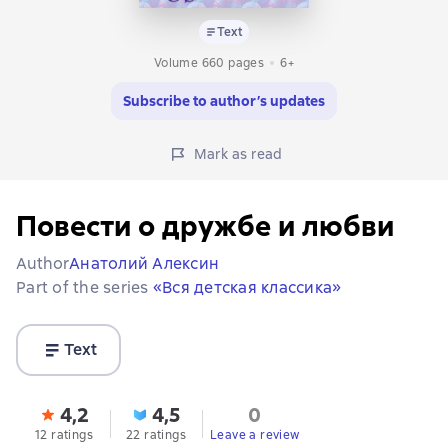
Text
Volume 660 pages
6+
Subscribe to author’s updates
Mark as read
Повести о дружбе и любви
Author
Анатолий Алексин
Part of the series
«Вся детская классика»
Text
4,2
4,5
0
12 ratings
22 ratings
Leave a review