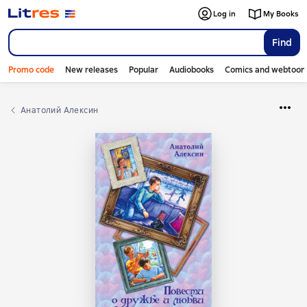
Log in
My Books
Find
Promo code
New releases
Popular
Audiobooks
Comics and webtoon
Анатолий Алексин