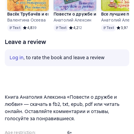
Васёк Трубачёв и его товарищи. Все повести
Повести о дружбе и любви
Все лучшие пов
Валентина Осеева
Анатолий Алексин
Анатолий Алек
Text
Text
Text
Text
Средний рейтинг 4,8 на основе 39 оценок
4,8
39
Text
Средний рейтинг 4,2 на основе 12 о
4,2
12
Text
Средний р
3,9
7
Leave a review
Log in
, to rate the book and leave a review
Книга Анатолия Алексина «Повести о дружбе и
любви» — скачать в fb2, txt, epub, pdf или читать
онлайн. Оставляйте комментарии и отзывы,
голосуйте за понравившиеся.
Age restriction
:
6+