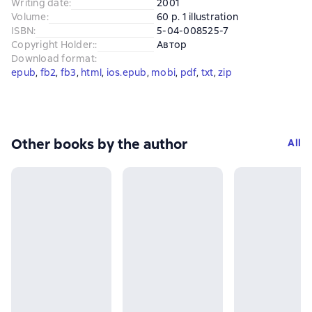
Writing date
:
2001
Volume
:
60 p. 1 illustration
ISBN
:
5-04-008525-7
Copyright Holder:
:
Автор
Download format
:
epub
, 
fb2
, 
fb3
, 
html
, 
ios.epub
, 
mobi
, 
pdf
, 
txt
, 
zip
Other books by the author
All