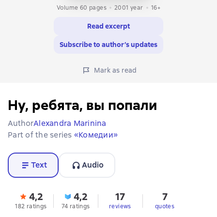
Volume 60 pages
2001
year
16+
Read excerpt
Subscribe to author’s updates
Mark as read
Ну, ребята, вы попали
Author
Alexandra Marinina
Part of the series
«Комедии»
Text
Audio
4,2
4,2
17
7
182 ratings
74 ratings
reviews
quotes