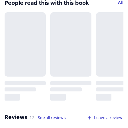
People read this with this book
All
Reviews
,
17 reviews
17
See all reviews
Leave a review