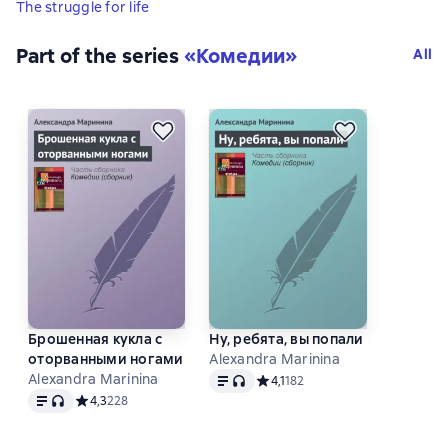
The struggle for life
Part of the series
«
Комедии
»
All
Брошенная кукла с
Ну, ребята, вы попали
оторванными ногами
Alexandra Marinina
Text
, audio format available
Alexandra Marinina
Средний рейтинг 4,1 на основе 
4,1
182
Text
, audio format available
Средний рейтинг 4,3 на основе 228 оценок
4,3
228