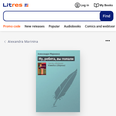
Log in
My Books
Find
Promo code
New releases
Popular
Audiobooks
Comics and webtoon
Alexandra Marinina