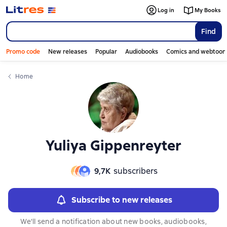
Слайдер с книгами
Слайдер с книгами
Log in
My Books
Find
Promo code
New releases
Popular
Audiobooks
Comics and webtoon
Home
Yuliya Gippenreyter
9,7К
subscribers
Subscribe to new releases
We'll send a notification about new books, audiobooks,