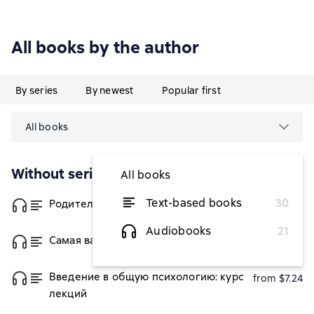
All books by the author
By series
By newest
Popular first
All books
Without series
All books
Text-based books
30
Родителям о подростках
from $6.13
Audiobooks
21
Самая важная книга для родителей
from $7.60
Введение в общую психологию: курс
from $7.24
лекций