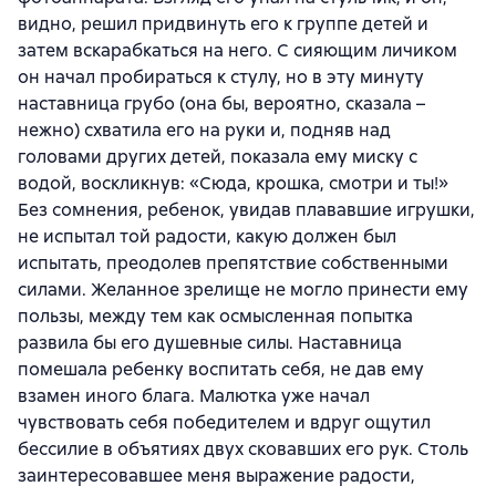
видно, решил придвинуть его к группе детей и
затем вскарабкаться на него. С сияющим личиком
он начал пробираться к стулу, но в эту минуту
наставница грубо (она бы, вероятно, сказала –
нежно) схватила его на руки и, подняв над
головами других детей, показала ему миску с
водой, воскликнув: «Сюда, крошка, смотри и ты!»
Без сомнения, ребенок, увидав плававшие игрушки,
не испытал той радости, какую должен был
испытать, преодолев препятствие собственными
силами. Желанное зрелище не могло принести ему
пользы, между тем как осмысленная попытка
развила бы его душевные силы. Наставница
помешала ребенку воспитать себя, не дав ему
взамен иного блага. Малютка уже начал
чувствовать себя победителем и вдруг ощутил
бессилие в объятиях двух сковавших его рук. Столь
заинтересовавшее меня выражение радости,