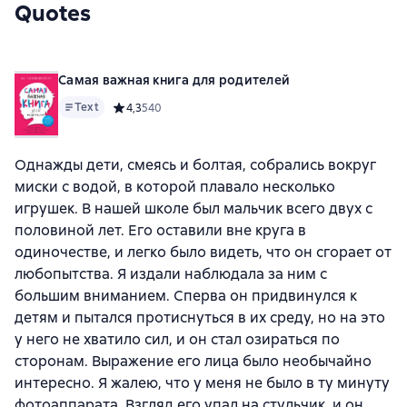
Quotes
Самая важная книга для родителей
Text
Средний рейтинг 4,3 на основе 540 оценок
4,3
540
Однажды дети, смеясь и болтая, собрались вокруг
миски с водой, в которой плавало несколько
игрушек. В нашей школе был мальчик всего двух с
половиной лет. Его оставили вне круга в
одиночестве, и легко было видеть, что он сгорает от
любопытства. Я издали наблюдала за ним с
большим вниманием. Сперва он придвинулся к
детям и пытался протиснуться в их среду, но на это
у него не хватило сил, и он стал озираться по
сторонам. Выражение его лица было необычайно
интересно. Я жалею, что у меня не было в ту минуту
фотоаппарата. Взгляд его упал на стульчик, и он,