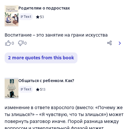
Родителям о подростках
Text
Средний рейтинг 5 на основе 3 оценок
5
3
Воспитание – это занятие на грани искусства
0
0
2 more quotes from this book
Общаться с ребенком. Как?
Text
Средний рейтинг 5 на основе 13 оценок
5
13
изменение в ответе взрослого (вместо: «Почему же
ты злишься?» – «Я чувствую, что ты злишься») может
повернуть разговор иначе. Порой разница между
вопросом и утвердительной фразой может