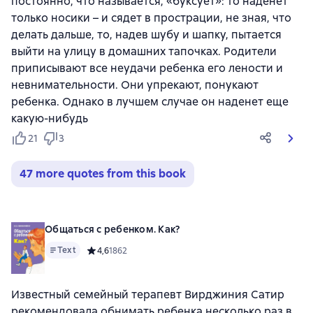
постоянно, что называется, «буксует»: то наденет
только носики – и сядет в прострации, не зная, что
делать дальше, то, надев шубу и шапку, пытается
выйти на улицу в домашних тапочках. Родители
приписывают все неудачи ребенка его лености и
невнимательности. Они упрекают, понукают
ребенка. Однако в лучшем случае он наденет еще
какую-нибудь
21
3
47 more quotes from this book
Общаться с ребенком. Как?
Text
Средний рейтинг 4,6 на основе 1862 оценок
4,6
1862
Известный семейный терапевт Вирджиния Сатир
рекомендовала обнимать ребенка несколько раз в