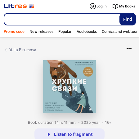
Log in
My Books
Find
Promo code
New releases
Popular
Audiobooks
Comics and webtoon
Yulia Pirumova
Book duration 14 h. 11 min.
2025
year
16+
Listen to fragment