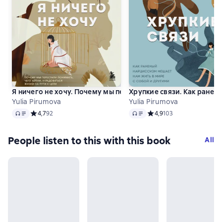
Я ничего не хочу. Почему мы перестали понимать, чего хот
Хрупкие связи. Как ранен
Yulia Pirumova
Yulia Pirumova
Audio
Audio
Средний рейтинг 4,7 на основе 92 оценок
4,7
92
Средний рейтинг 4,9 на 
4,9
103
People listen to this with this book
All