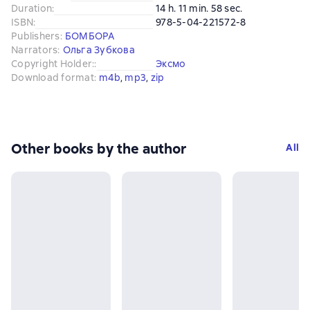
Duration
:
14 h. 11 min. 58 sec.
ISBN
:
978-5-04-221572-8
Publishers
:
БОМБОРА
Narrators
:
Ольга Зубкова
Copyright Holder:
:
Эксмо
Download format
:
m4b
, 
mp3
, 
zip
Other books by the author
All