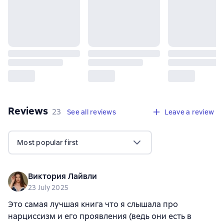
Reviews
,
23 reviews
23
See all reviews
Leave a review
Most popular first
Виктория Лайвли
23 July 2025
Это самая лучшая книга что я слышала про
нарциссизм и его проявления (ведь они есть в