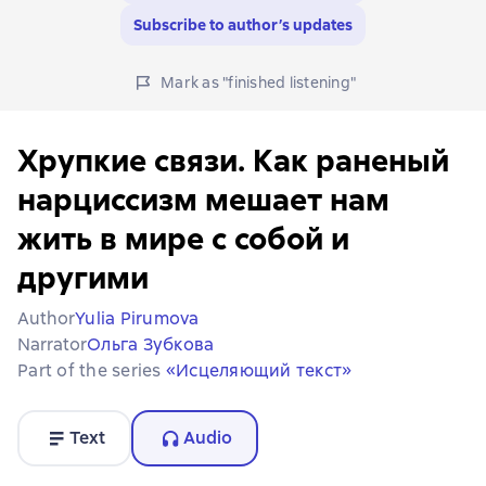
Subscribe to author’s updates
Mark as "finished listening"
Хрупкие связи. Как раненый
нарциссизм мешает нам
жить в мире с собой и
другими
Author
Yulia Pirumova
Narrator
Ольга Зубкова
Part of the series
«Исцеляющий текст»
Text
Audio