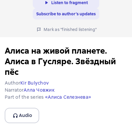
Listen to fragment
Subscribe to author’s updates
Mark as "finished listening"
Алиса на живой планете.
Алиса в Гусляре. Звёздный
пёс
Author
Kir Bulychov
Narrator
Алла Човжик
Part of the series
«Алиса Селезнева»
Audio