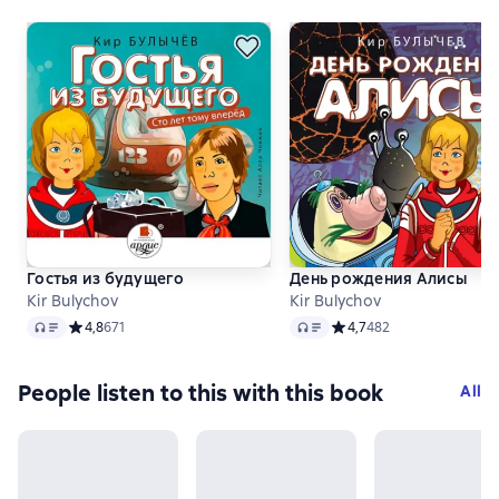
Гостья из будущего
День рождения Алисы
Kir Bulychov
Kir Bulychov
Audio
Audio
Средний рейтинг 4,8 на основе 671 оценок
4,8
671
Средний рейтинг 4,7 на 
4,7
482
People listen to this with this book
All