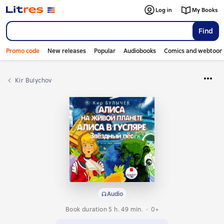
Log in
My Books
Find
Promo code
New releases
Popular
Audiobooks
Comics and webtoon
Kir Bulychov
Audio
Book duration 5 h. 49 min.
0+