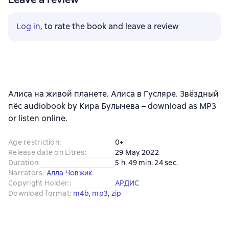
Log in
, to rate the book and leave a review
Алиса на живой планете. Алиса в Гусляре. Звёздный
пёс audiobook by Кира Булычева – download as MP3
or listen online.
Age restriction
:
0+
Release date on Litres
:
29 May 2022
Duration
:
5 h. 49 min. 24 sec.
Narrators
:
Алла Човжик
Copyright Holder:
:
АРДИС
Download format
:
m4b
, 
mp3
, 
zip