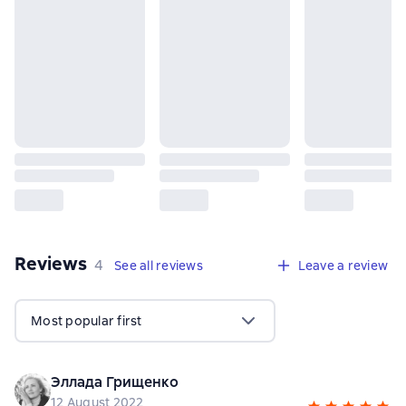
Reviews
,
4 reviews
4
See all reviews
Leave a review
Most popular first
Эллада Грищенко
12 August 2022