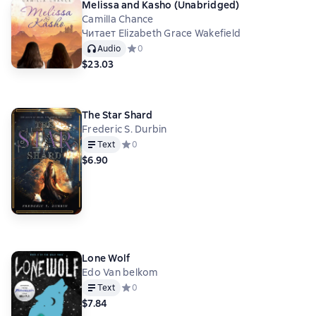
Melissa and Kasho (Unabridged)
Camilla Chance
Читает Elizabeth Grace Wakefield
Audio
Средний рейтинг 0 на основе 0 оценок
0
$23.03
The Star Shard
Frederic S. Durbin
Text
Средний рейтинг 0 на основе 0 оценок
0
$6.90
Lone Wolf
Edo Van belkom
Text
Средний рейтинг 0 на основе 0 оценок
0
$7.84