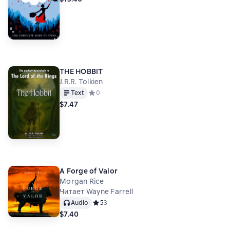
THE HOBBIT
J.R.R. Tolkien
Text
Средний рейтинг 0 на основе 0 оценок
0
$7.47
A Forge of Valor
Morgan Rice
Читает Wayne Farrell
Audio
Средний рейтинг 5 на основе 3 оценок
5
3
$7.40