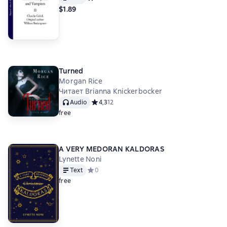
$1.89
Turned
Morgan Rice
Читает Brianna Knickerbocker
Audio
Средний рейтинг 4,3 на основе 12 оценок
4,3
12
free
A VERY MEDORAN KALDORAS
Lynette Noni
Text
Средний рейтинг 0 на основе 0 оценок
0
free