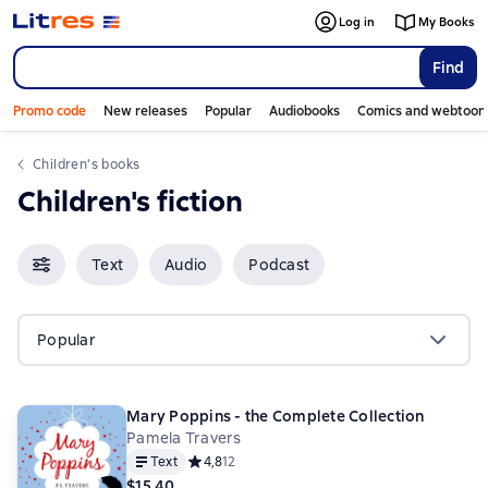
Log in
My Books
Find
Promo code
New releases
Popular
Audiobooks
Comics and webtoon
Children's books
Children's fiction
Text
Audio
Podcast
Popular
Mary Poppins - the Complete Collection
Pamela Travers
Text
Средний рейтинг 4,8 на основе 12 оценок
4,8
12
$15.40