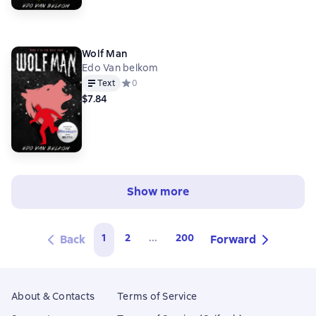
Wolf Man
Edo Van belkom
Text
Средний рейтинг 0 на основе 0 оценок
0
$7.84
Show more
1
2
...
200
Back
Forward
About & Contacts
Terms of Service