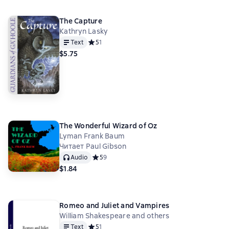
The Capture
Kathryn Lasky
Text
Средний рейтинг 5 на основе 1 оценок
5
1
$5.75
The Wonderful Wizard of Oz
Lyman Frank Baum
Читает Paul Gibson
Audio
Средний рейтинг 5 на основе 9 оценок
5
9
$1.84
Romeo and Juliet and Vampires
William Shakespeare and others
Text
Средний рейтинг 5 на основе 1 оценок
5
1