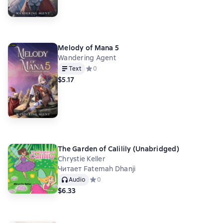
Melody of Mana 5
Wandering Agent
Text
Средний рейтинг 0 на основе 0 оценок
0
$5.17
The Garden of Calilily (Unabridged)
Chrystie Keller
Читает Fatemah Dhanji
Audio
Средний рейтинг 0 на основе 0 оценок
0
$6.33