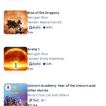
Rise of the Dragons
Morgan Rice
Читает Wayne Farrell
Audio
Средний рейтинг 4,9 на основе 15 оценок
4,9
15
free
Arena 1
Morgan Rice
Читает Emily Gittelman
Audio
Средний рейтинг 3,8 на основе 6 оценок
3,8
6
free
Unicorn Academy: Year of the Unicorn and
other stories
Nosy Crow Ltd and others
Text
Средний рейтинг 0 на основе 0 оценок
0
$11.04