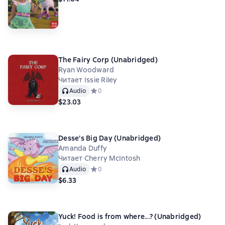
The Fairy Corp (Unabridged)
Ryan Woodward
Читает Issie Riley
Audio
Средний рейтинг 0 на основе 0 оценок
0
$23.03
Desse's Big Day (Unabridged)
Amanda Duffy
Читает Cherry McIntosh
Audio
Средний рейтинг 0 на основе 0 оценок
0
$6.33
Yuck! Food is from where...? (Unabridged)