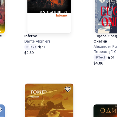
e
Inferno
Eugene Oneg
Dante Alighieri
Онегин
Alexander Pu
Text
Средний рейтинг 5 на основе 1 оценок
5
1
Перевод Г. 
$2.39
на основе 0 оценок
Text
Средни
5
1
$4.86