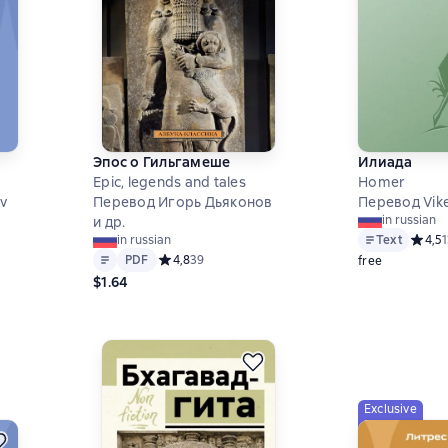
Эпос о Гильгамеше
Илиада
Epic, legends and tales
Homer
v
Перевод Игорь Дьяконов
Перевод Vike
in russian
и др.
8 на основе 27 оценок
Text
Средни
4,5
in russian
Text
PDF
PDF
Средний рейтинг 4,8 на основе 39 оценок
4,8
39
free
$1.64
Exclusive