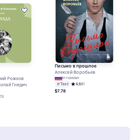
Письмо в прошлое
Алексей Воробьев
in russian
лий Рожков
Text
Средний рейтинг 4,6 на основе 81 оц
4,6
81
олай Гнедич
$7.78
ий рейтинг 4,6 на основе 13 оценок
13