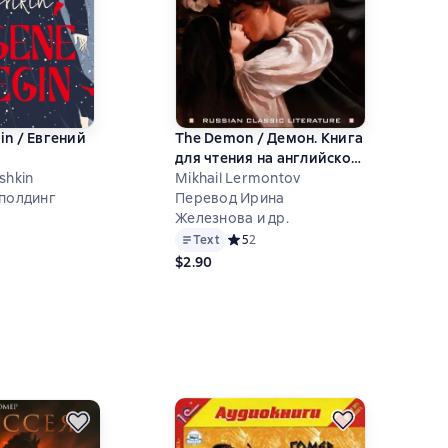
in / Евгений
The Demon / Демон. Книга
для чтения на английском
shkin
языке
Mikhail Lermontov
Сполдинг
Перевод Ирина
Железнова и др.
й рейтинг 5 на основе 1 оценок
Text
Средний рейтинг 5 на основе 2 оцен
5
2
$2.90