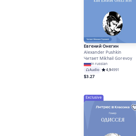
Евгений Онегин
Alexander Pushkin
Читает Mikhail Gorevoy
in russian
Audio
Средний рейтинг 4,
4,9
4991
$3.27
Exclusive