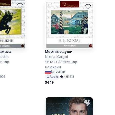
юдмила
Мертвые души
shkin
Nikolai Gogol
сандр
Читает Александр
Клюквин
in russian
ий рейтинг 4,9 на основе 996 оценок
996
Audio
Средний рейтинг 4,9 на основе 1413
4,9
1413
$4.19