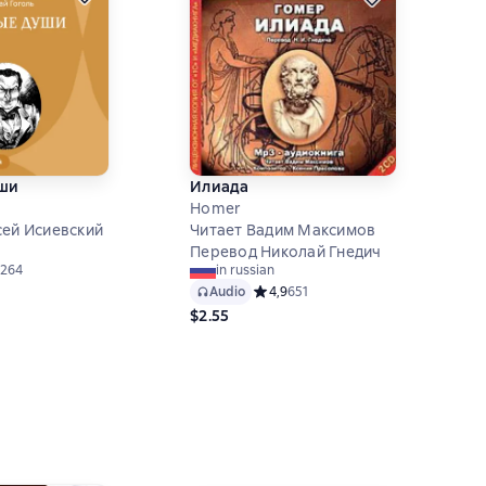
ши
Илиада
Homer
сей Исиевский
Читает Вадим Максимов
Перевод Николай Гнедич
ий рейтинг 4,8 на основе 264 оценок
264
in russian
Audio
Средний рейтинг 4,9 на основе 651 
4,9
651
$2.55