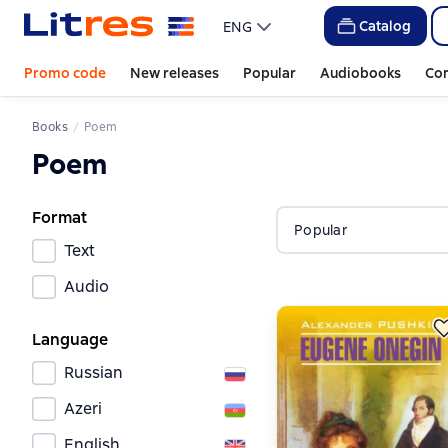
Catalog
ENG
Promo code
New releases
Popular
Audiobooks
Co
Books
Poem
Poem
Format
Popular
Text
Audio
Language
Russian
Azeri
English