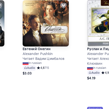
Евгений Онегин
Руслан и Л
Alexander Pushkin
Alexander Pu
Читает Вадим Цимбалов
Читает Алек
in russian
Клюквин
,9 на основе 275 оценок
Audio
Средний рейтинг 4,8 на основе 715 оценок
4,8
715
in russian
Audio
Средн
4,9
$3.03
$4.19