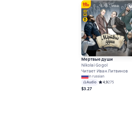
Мертвые души
Nikolai Gogol
Читает Иван Литвинов
in russian
Audio
Средний рейтинг 4
4,9
275
$3.27