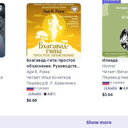
Exclusive
Бхагавад-гита: простое
Илиада
объяснение. Руководство
Homer
для современных
Ади К. Рама
Читает Вита
ев
искателей истины
Читает Илья Кочетков
Перевод Ник
in russian
Перевод В. Л. Коваленко
Audio
Средн
4,6
in russian
7 на основе 85 оценок
Audio
Средний рейтинг 4,8 на основе 12 оценок
4,8
12
$3.64
$6.68
Show more