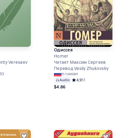
Одиссея
Homer
nty Veresaev
Читает Максим Сергеев
Перевод Vasily Zhukovsky
й рейтинг 4,5 на основе 133 оценок
133
in russian
Audio
Средний рейтинг 4,9 на основе 51 о
4,9
51
$4.86