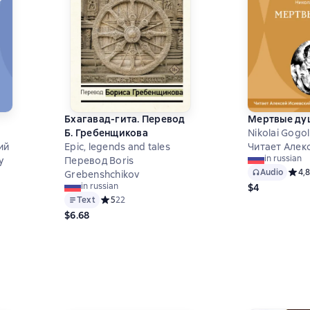
Бхагавад-гита. Перевод
Мертвые ду
Б. Гребенщикова
Nikolai Gogol
ий
Epic, legends and tales
Читает Алек
in russian
y
Перевод Boris
Audio
Средн
4,8
Grebenshchikov
8 на основе 28 оценок
in russian
$4
Text
Средний рейтинг 5 на основе 22 оценок
5
22
$6.68