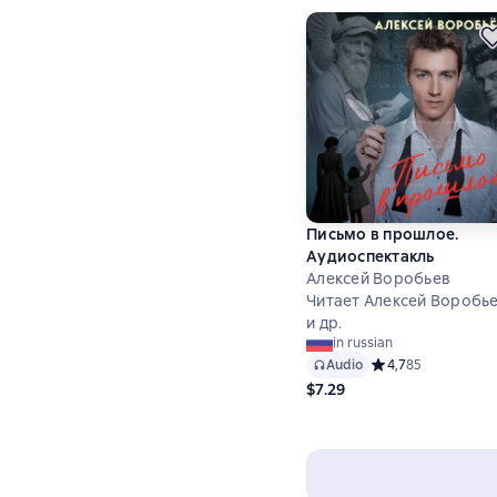
Письмо в прошлое.
Аудиоспектакль
Алексей Воробьев
Читает Алексей Воробь
и др.
in russian
Audio
Средний рейтинг 4,
4,7
85
$7.29