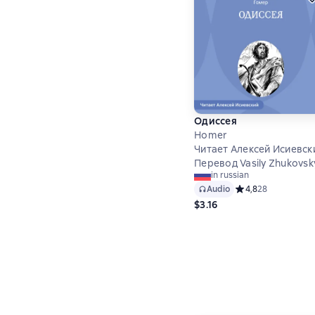
Одиссея
Homer
Читает Алексей Исиевск
Перевод Vasily Zhukovsk
in russian
Audio
Средний рейтинг 4,
4,8
28
$3.16