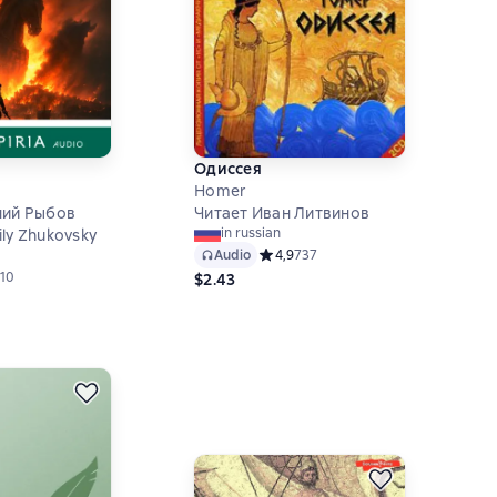
Одиссея
Homer
ний Рыбов
Читает Иван Литвинов
in russian
ly Zhukovsky
Audio
Средний рейтинг 4,9 на основе 737
4,9
737
ий рейтинг 4,7 на основе 10 оценок
10
$2.43