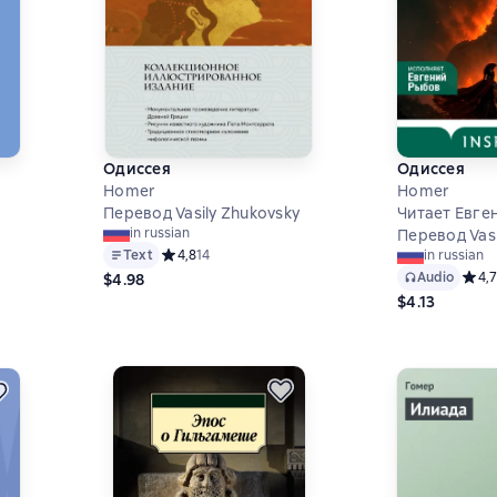
Одиссея
Одиссея
Homer
Homer
Перевод Vasily Zhukovsky
Читает Евге
in russian
Перевод Vasi
9 на основе 4991 оценок
Text
Средний рейтинг 4,8 на основе 14 оценок
4,8
14
in russian
Audio
Средн
4,7
$4.98
$4.13