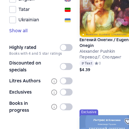
Tatar
Ukrainian
Show all
Евгений Онегин / Eugen
Onegin
Highly rated
Not
Alexander Pushkin
Books with 4 and 5 star ratings
selected
Перевод Г. Сполдинг
Discounted on
Text
Средний рейтинг 0 
0
Not
specials
$4.39
selected
Litres Authors
Not
selected
Exclusives
Not
selected
Books in
Not
progress
Exclusive
selected