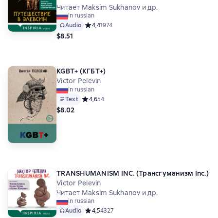
Читает Maksim Sukhanov и др.
in russian
Audio
Средний рейтинг 4,4 на основе 1974 оценок
4,4
1974
$8.51
KGBT+ (КГБТ+)
Victor Pelevin
in russian
Text
Средний рейтинг 4,6 на основе 54 оценок
4,6
54
$8.02
TRANSHUMANISM INC. (Трансгуманизм Inc.)
Victor Pelevin
Читает Maksim Sukhanov и др.
in russian
Audio
Средний рейтинг 4,5 на основе 4327 оценок
4,5
4327