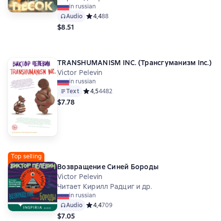
in russian
Audio
Средний рейтинг 4,4 на основе 88 оценок
4,4
88
$8.51
TRANSHUMANISM INC. (Трансгуманизм Inc.)
Victor Pelevin
in russian
Text
Средний рейтинг 4,5 на основе 4482 оценок
4,5
4482
$7.78
Top selling
Возвращение Синей Бороды
Victor Pelevin
Читает Кирилл Радциг и др.
in russian
Audio
Средний рейтинг 4,4 на основе 709 оценок
4,4
709
$7.05