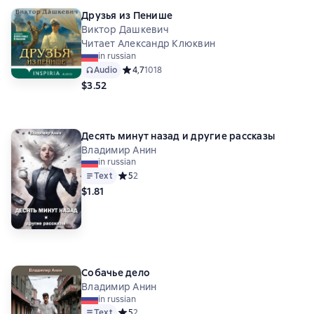
Друзья из Пенише
Виктор Дашкевич
Читает Александр Клюквин
in russian
Audio
Средний рейтинг 4,7 на основе 1018 оценок
4,7
1018
$3.52
Десять минут назад и другие рассказы
Владимир Анин
in russian
Text
Средний рейтинг 5 на основе 2 оценок
5
2
$1.81
Собачье дело
Владимир Анин
in russian
Text
Средний рейтинг 5 на основе 2 оценок
5
2