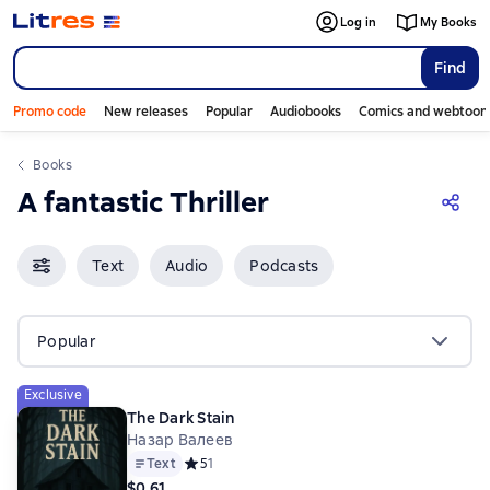
Log in
My Books
Find
Promo code
New releases
Popular
Audiobooks
Comics and webtoon
Books
A fantastic Thriller
Text
Audio
Podcasts
Popular
Exclusive
The Dark Stain
Назар Валеев
Text
Средний рейтинг 5 на основе 1 оценок
5
1
$0.61