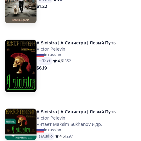
$1.22
A Sinistra | А Синистра | Левый Путь
Victor Pelevin
in russian
Text
Средний рейтинг 4,6 на основе 1352 оценок
4,6
1352
$6.19
A Sinistra | А Синистра | Левый Путь
Victor Pelevin
Читает Maksim Sukhanov и др.
in russian
Audio
Средний рейтинг 4,6 на основе 1297 оценок
4,6
1297