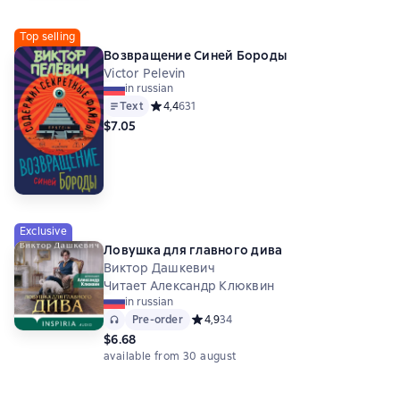
Top selling
Возвращение Синей Бороды
Victor Pelevin
in russian
Text
Средний рейтинг 4,4 на основе 631 оценок
4,4
631
$7.05
Exclusive
Ловушка для главного дива
Виктор Дашкевич
Читает Александр Клюквин
in russian
Audio
Pre-order
Pre-order
Средний рейтинг 4,9 на основе 34 оце
4,9
34
$6.68
available from 30 august