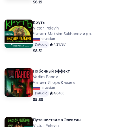
$6.19
Круть
Victor Pelevin
Читает Maksim Sukhanov и др.
in russian
Audio
Средний рейтинг 4,3 на основе 1737 оценок
4,3
1737
$8.51
Побочный эффект
Vadim Panov
Читает Игорь Князев
in russian
Audio
Средний рейтинг 4,6 на основе 460 оценок
4,6
460
$5.83
Путешествие в Элевсин
Victor Pelevin