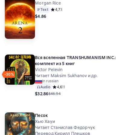
Morgan Rice
Text
Средний рейтинг 4,7 на основе 3 оценок
4,7
3
$4.86
Вся вселенная TRANSHUMANISM INC.:
комплект из 5 книг
Victor Pelevin
−30%
Читает Maksim Sukhanov и др.
in russian
Audio
Средний рейтинг 4,6 на основе 11 оценок
4,6
11
$32.86
$46.94
Песок
Хью Хауи
Читает Станислав Федорчук
Перевод Кирилл Плешков