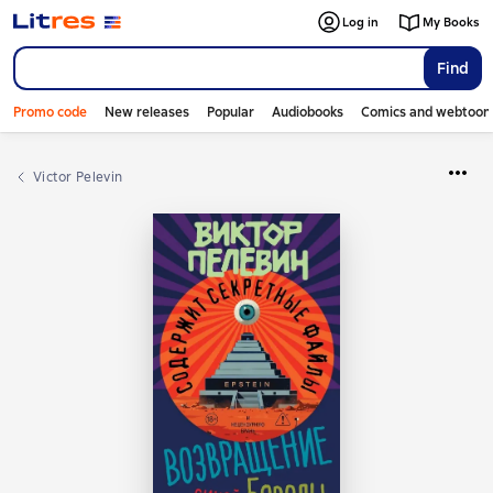
Log in
My Books
Find
Promo code
New releases
Popular
Audiobooks
Comics and webtoon
Victor Pelevin