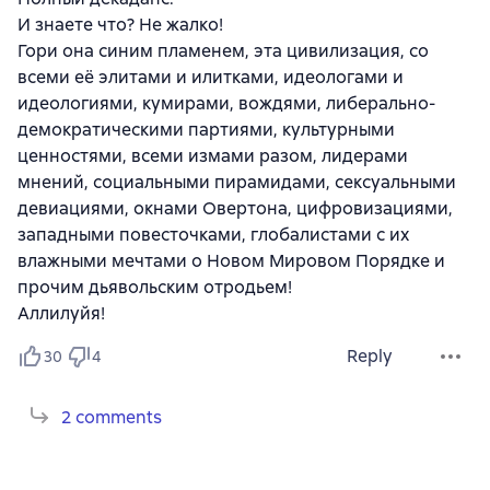
И знаете что? Не жалко!
Гори она синим пламенем, эта цивилизация, со
всеми её элитами и илитками, идеологами и
идеологиями, кумирами, вождями, либерально-
демократическими партиями, культурными
ценностями, всеми измами разом, лидерами
мнений, социальными пирамидами, сексуальными
девиациями, окнами Овертона, цифровизациями,
западными повесточками, глобалистами с их
влажными мечтами о Новом Мировом Порядке и
прочим дьявольским отродьем!
Аллилуйя!
Reply
30
4
2 comments