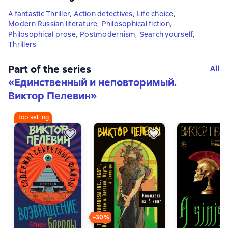
A fantastic Thriller
,
Action detectives
,
Life choice
,
Modern Russian literature
,
Philosophical fiction
,
Philosophical prose
,
Postmodernism
,
Search yourself
,
Thrillers
Part of the series
All
«
Единственный и неповторимый.
Виктор Пелевин
»
Top selling
−30%