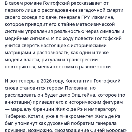
В своем романе Голгофский рассказывает от
первого лица о расследовании загадочной смерти
своего соседа по даче, генерала ГРУ Изюмина,
которое приводит его к тайне метафизической
системы управления реальностью через символы и
медийные сигналы. И по ходу повести Голгофский
учится сверять настоящее с историческими
матрицами и распознавать, как одни и те же
модели власти, ритуалы и трансгрессии
повторяются, меняя костюмы в разные эпохи.
И вот теперь, в 2026 году, Константин Голгофский
снова становится героем Пелевина, но
расследовать он будет дело Эпштейна, которое (по
аннотации) приведет его к историческим фигурам
— маршалу Франции Жилю де Рэ и императору
Тиберию. Кстати, уже в «Некроменте» Жиль де Рэ
был упомянут как духовный побратим генерала
Крушина. Возможно, «Возвращение Синей Бороды»