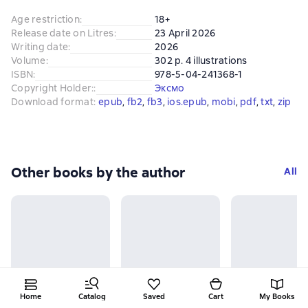
Age restriction
:
18+
Release date on Litres
:
23 April 2026
Writing date
:
2026
Volume
:
302 p. 4 illustrations
ISBN
:
978-5-04-241368-1
Copyright Holder:
:
Эксмо
Download format
:
epub
, 
fb2
, 
fb3
, 
ios.epub
, 
mobi
, 
pdf
, 
txt
, 
zip
Other books by the author
All
Home
Catalog
Saved
Cart
My Books