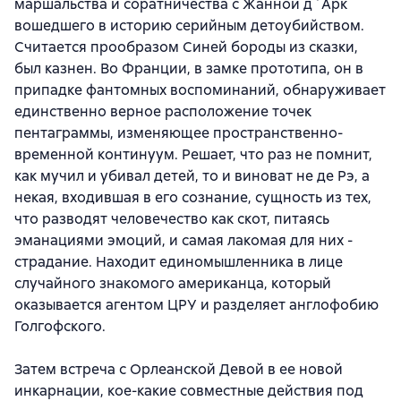
маршальства и соратничества с Жанной д`Арк
вошедшего в историю серийным детоубийством.
Считается прообразом Синей бороды из сказки,
был казнен. Во Франции, в замке прототипа, он в
припадке фантомных воспоминаний, обнаруживает
единственно верное расположение точек
пентаграммы, изменяющее пространственно-
временной континуум. Решает, что раз не помнит,
как мучил и убивал детей, то и виноват не де Рэ, а
некая, входившая в его сознание, сущность из тех,
что разводят человечество как скот, питаясь
эманациями эмоций, и самая лакомая для них -
страдание. Находит единомышленника в лице
случайного знакомого американца, который
оказывается агентом ЦРУ и разделяет англофобию
Голгофского.
Затем встреча с Орлеанской Девой в ее новой
инкарнации, кое-какие совместные действия под