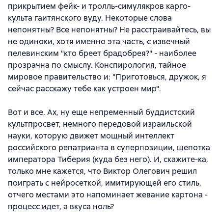
прикрытием фейк- и тролль-симулякров карго-
культа гаитянского вуду. Некоторые слова
непонятны? Все непонятны? Не расстраивайтесь, вы
не одиноки, хотя именно эта часть, с извечный
пелевинским "кто бреет брадобрея?" - наиболее
прозрачна по смыслу. Конспирология, тайное
мировое правительство и: "Приготовься, дружок, я
сейчас расскажу тебе как устроен мир".
Вот и все. Ах, ну еще непременный буддистский
культпросвет, немного передовой израильской
науки, которую движет мощный интеллект
российского репатрианта в суперпозиции, щепотка
императора Тиберия (куда без него). И, скажите-ка,
только мне кажется, что Виктор Олегович решил
поиграть с нейросеткой, имитирующей его стиль,
отчего местами это напоминает жевание картона -
процесс идет, а вкуса ноль?