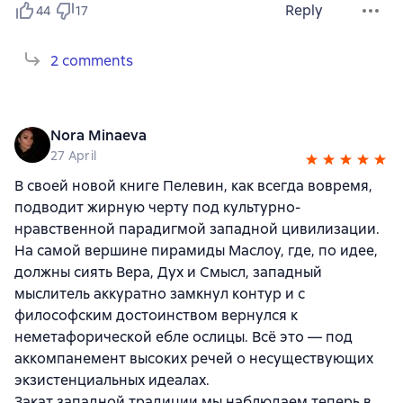
Reply
44
17
2 comments
Nora Minaeva
27 April
В своей новой книге Пелевин, как всегда вовремя,
подводит жирную черту под культурно-
нравственной парадигмой западной цивилизации.
На самой вершине пирамиды Маслоу, где, по идее,
должны сиять Вера, Дух и Смысл, западный
мыслитель аккуратно замкнул контур и с
философским достоинством вернулся к
неметафорической ебле ослицы. Всё это — под
аккомпанемент высоких речей о несуществующих
экзистенциальных идеалах.
Закат западной традиции мы наблюдаем теперь в