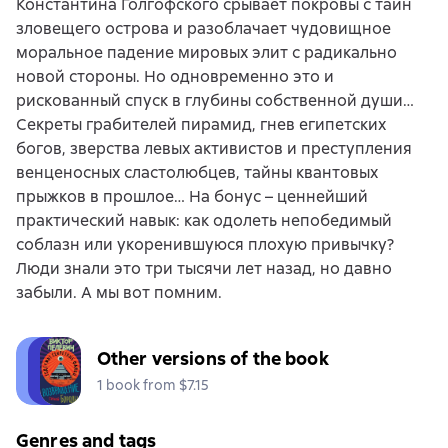
Константина Голгофского срывает покровы с тайн
зловещего острова и разоблачает чудовищное
моральное падение мировых элит с радикально
новой стороны. Но одновременно это и
рискованный спуск в глубины собственной души…
Секреты грабителей пирамид, гнев египетских
богов, зверства левых активистов и преступления
венценосных сластолюбцев, тайны квантовых
прыжков в прошлое… На бонус – ценнейший
практический навык: как одолеть непобедимый
соблазн или укоренившуюся плохую привычку?
Люди знали это три тысячи лет назад, но давно
забыли. А мы вот помним.
Other versions of the book
1 book from $7.15
Genres and tags