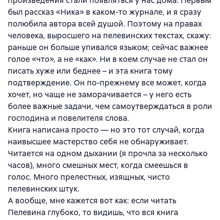
произведения стали появляться у нас дома. Первым
был рассказ «Ника» в каком-то журнале, и я сразу
полюбила автора всей душой. Поэтому на правах
человека, выросшего на пелевинских текстах, скажу:
раньше он больше упивался языком; сейчас важнее
голое «что», а не «как». Ни в коем случае не стал он
писать хуже или беднее – и эта книга тому
подтверждение. Он по-прежнему все может, когда
хочет, но чаще не заморачивается – у него есть
более важные задачи, чем самоутверждаться в роли
господина и повелителя слова.
Книга написана просто — но это тот случай, когда
наивысшее мастерство себя не обнаруживает.
Читается на одном дыхании (я прочла за несколько
часов), много смешных мест, когда смеешься в
голос. Много прелестных, изящных, чисто
пелевинских штук.
А вообще, мне кажется вот как: если читать
Пелевина глубоко, то видишь, что вся книга