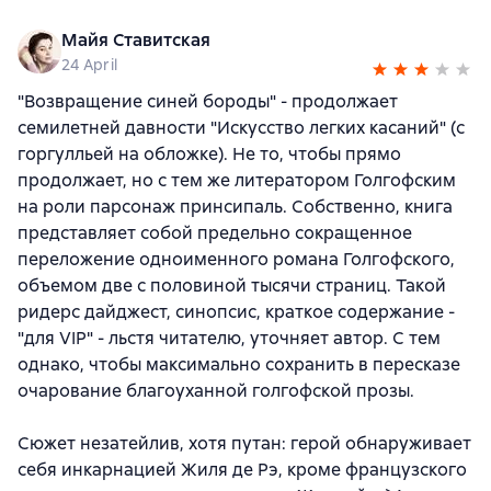
Майя Ставитская
24 April
"Возвращение синей бороды" - продолжает
семилетней давности "Искусство легких касаний" (с
горгулльей на обложке). Не то, чтобы прямо
продолжает, но с тем же литератором Голгофским
на роли парсонаж принсипаль. Собственно, книга
представляет собой предельно сокращенное
переложение одноименного романа Голгофского,
объемом две с половиной тысячи страниц. Такой
ридерс дайджест, синопсис, краткое содержание -
"для VIP" - льстя читателю, уточняет автор. С тем
однако, чтобы максимально сохранить в пересказе
очарование благоуханной голгофской прозы.
Сюжет незатейлив, хотя путан: герой обнаруживает
себя инкарнацией Жиля де Рэ, кроме французского