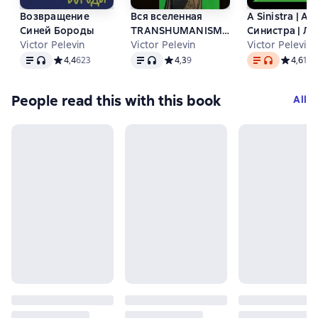
Возвращение
Вся вселенная
A Sinistra | А
Синей Бороды
TRANSHUMANISM
Синистра | Л
Victor Pelevin
INC.: комплект из 5
Victor Pelevin
Путь
Victor Pelevin
Text
, audio format available
Text
, audio format available
Text
, audio forma
книг
Средний рейтинг 4,4 на основе 623 оценок
4,4
623
Средний рейтинг 4,3 на основе 9 оц
4,3
9
Средний 
4,6
135
People read this with this book
All