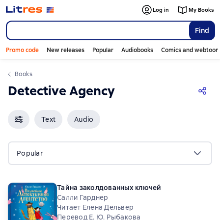
Log in
My Books
Find
Promo code
New releases
Popular
Audiobooks
Comics and webtoon
Books
Detective Agency
Text
Audio
Popular
Тайна заколдованных ключей
Салли Гарднер
Читает Елена Дельвер
Перевод Е. Ю. Рыбакова