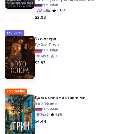
in russian
Audio
Средний рейтинг 4,8 на основе 45 оценок
4,8
45
$3.08
Exclusive
Эхо озера
Дейна Роув
in russian
Text
Средний рейтинг 0 на основе 0 оценок
0
$2.83
Top selling
Дом с синими ставнями
Irina Green
in russian
Text
Средний рейтинг 4,3 на основе 6 оценок
4,3
6
$4.44