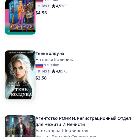
in russian
Text
Средний рейтинг 4,5 на основе 383 оценок
4,5
383
$4.56
Тень колдуна
Наталья Калинина
in russian
Text
Средний рейтинг 4,8 на основе 575 оценок
4,8
575
$2.58
Агентство РОНИН. Регистрационный Отдел
для Нежити И Нечисти
Александра Шервинская
Читает Дмитрий Филимонов