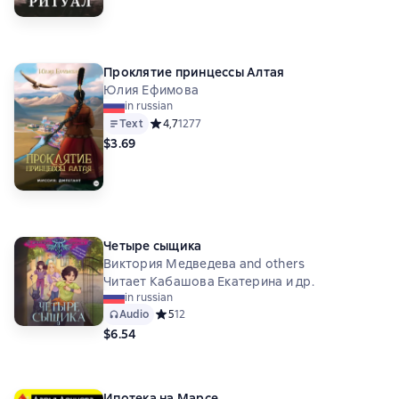
Проклятие принцессы Алтая
Юлия Ефимова
in russian
Text
Средний рейтинг 4,7 на основе 1277 оценок
4,7
1277
$3.69
Четыре сыщика
Виктория Медведева and others
Читает Кабашова Екатерина и др.
in russian
Audio
Средний рейтинг 5 на основе 12 оценок
5
12
$6.54
Ипотека на Марсе