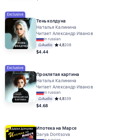
Exclusive
Тень колдуна
Наталья Калинина
Читает Александр Иванов
in russian
Audio
Средний рейтинг 4,8 на основе 208 оценок
4,8
208
$4.44
Exclusive
Проклятая картина
Наталья Калинина
Читает Александр Иванов
in russian
Audio
Средний рейтинг 4,8 на основе 339 оценок
4,8
339
$4.68
Ипотека на Марсе
Darya Dontsova