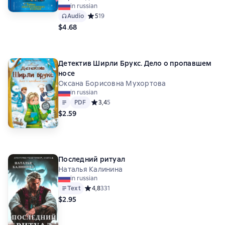
in russian
Audio
Средний рейтинг 5 на основе 19 оценок
5
19
$4.68
Детектив Ширли Брукс. Дело о пропавшем
носе
Оксана Борисовна Мухортова
in russian
Text
PDF
PDF
Средний рейтинг 3,4 на основе 5 оценок
3,4
5
$2.59
Последний ритуал
Наталья Калинина
in russian
Text
Средний рейтинг 4,8 на основе 331 оценок
4,8
331
$2.95