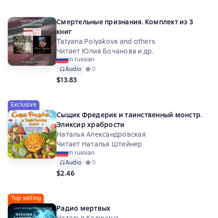
Смертельные признания. Комплект из 3
книг
Tatyana Polyakova and others
Читает Юлия Бочанова и др.
in russian
Audio
Средний рейтинг 0 на основе 0 оценок
0
$13.83
Exclusive
Сыщик Фредерик и таинственный монстр.
Эликсир храбрости
Наталья Александровская
Читает Наталья Штейнер
in russian
Audio
Средний рейтинг 0 на основе 0 оценок
0
$2.46
Top selling
Радио мертвых