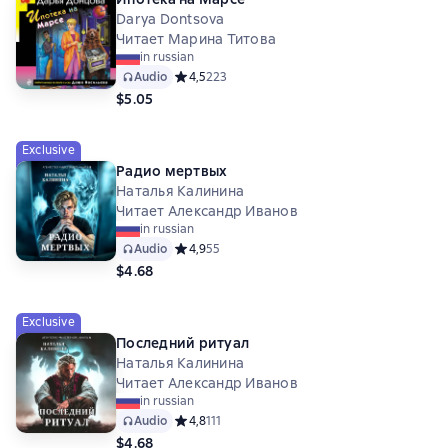
Darya Dontsova
Читает Марина Титова
in russian
Audio
Средний рейтинг 4,5 на основе 223 оценок
4,5
223
$5.05
Exclusive
Радио мертвых
Наталья Калинина
Читает Александр Иванов
in russian
Audio
Средний рейтинг 4,9 на основе 55 оценок
4,9
55
$4.68
Exclusive
Последний ритуал
Наталья Калинина
Читает Александр Иванов
in russian
Audio
Средний рейтинг 4,8 на основе 111 оценок
4,8
111
$4.68