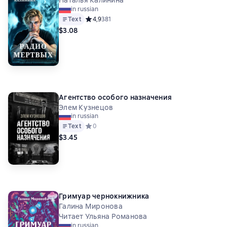
Наталья Калинина
in russian
Text
Средний рейтинг 4,9 на основе 381 оценок
4,9
381
$3.08
Агентство особого назначения
Элем Кузнецов
in russian
Text
Средний рейтинг 0 на основе 0 оценок
0
$3.45
Гримуар чернокнижника
Галина Миронова
Читает Ульяна Романова
in russian