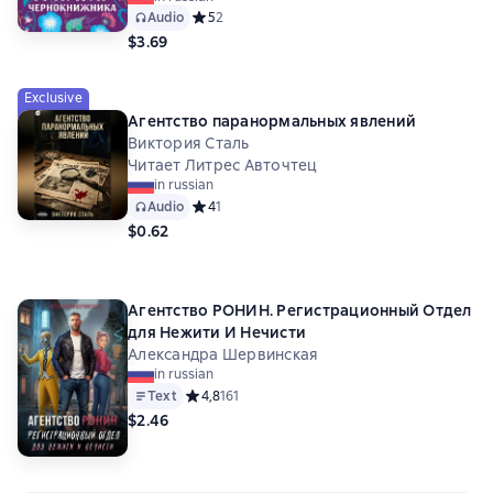
Audio
Средний рейтинг 5 на основе 2 оценок
5
2
$3.69
Exclusive
Агентство паранормальных явлений
Виктория Сталь
Читает Литрес Авточтец
in russian
Audio
Средний рейтинг 4 на основе 1 оценок
4
1
$0.62
Агентство РОНИН. Регистрационный Отдел
для Нежити И Нечисти
Александра Шервинская
in russian
Text
Средний рейтинг 4,8 на основе 161 оценок
4,8
161
$2.46