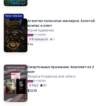
New release
Агенство полосатых маскеров. Золотой
компас и ключ
Юрий Адаменко
in russian
В процессе
Средний рейтинг 0 на основе 0 оценок
0
free
Смертельные признания. Комплект из 3
книг
Tatyana Polyakova and others
in russian
Text
Средний рейтинг 5 на основе 3 оценок
5
3
$12.10