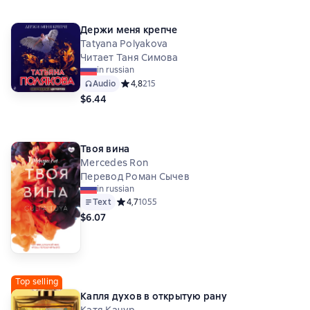
Держи меня крепче
Tatyana Polyakova
Читает Таня Симова
in russian
Audio
Средний рейтинг 4,8 на основе 215 оценок
4,8
215
$6.44
Твоя вина
Mercedes Ron
Перевод Роман Сычев
in russian
Text
Средний рейтинг 4,7 на основе 1055 оценок
4,7
1055
$6.07
Top selling
Капля духов в открытую рану