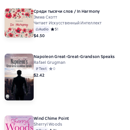
Среди тысячи слов / In Harmony
Эмма Скотт
Читает Искусственный Интеллект
Audio
Средний рейтинг 5 на основе 1 оценок
5
1
$4.50
Napoleon Great-Great-Grandson Speaks
Rafael Grugman
Text
Средний рейтинг 0 на основе 0 оценок
0
$2.42
Wind Chime Point
Sherryl Woods