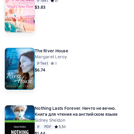
Text
Средний рейтинг 3 на основе 1 оценок
3
1
$3.83
The River House
Margaret Leroy
Text
Средний рейтинг 0 на основе 0 оценок
0
$6.74
Nothing Lasts Forever. Ничто не вечно.
Книга для чтения на английском языке
Sidney Sheldon
Text
PDF
PDF
Средний рейтинг 3,5 на основе 6 оценок
3,5
6
$1.44