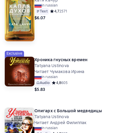
Катя Качур
in russian
Text
Средний рейтинг 4,7 на основе 2571 оценок
4,7
2571
$6.07
Exclusive
Хроника гнусных времен
Tatyana Ustinova
Читает Чумакова Ирина
in russian
Audio
Средний рейтинг 4,8 на основе 605 оценок
4,8
605
$5.83
Олигарх с Большой медведицы
Tatyana Ustinova
Читает Андрей Филиппак
in russian