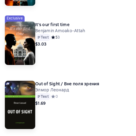
Exclusive
It's our first time
Benjamin Amoako-Attah
Text
Средний рейтинг 5 на основе 3 оценок
5
3
$3.03
Out of Sight / Вне поля зрения
Элмор Леонард
Text
Средний рейтинг 0 на основе 0 оценок
0
$1.69