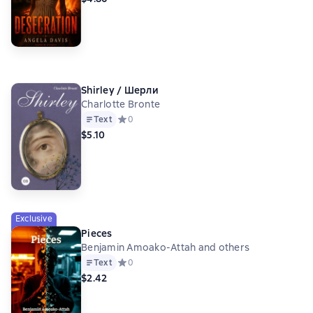
Shirley / Шерли
Charlotte Bronte
Text
Средний рейтинг 0 на основе 0 оценок
0
$5.10
Exclusive
Pieces
Benjamin Amoako-Attah and others
Text
Средний рейтинг 0 на основе 0 оценок
0
$2.42