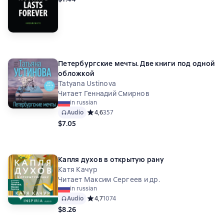
Петербургские мечты. Две книги под одной
обложкой
Tatyana Ustinova
Читает Геннадий Смирнов
in russian
Audio
Средний рейтинг 4,6 на основе 357 оценок
4,6
357
$7.05
Капля духов в открытую рану
Катя Качур
Читает Максим Сергеев и др.
in russian
Audio
Средний рейтинг 4,7 на основе 1074 оценок
4,7
1074
$8.26