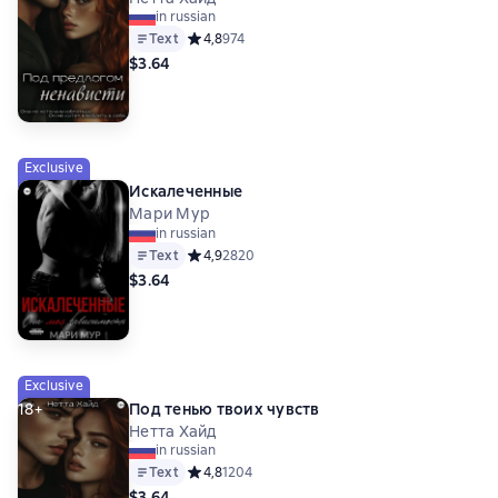
in russian
Text
Средний рейтинг 4,8 на основе 974 оценок
4,8
974
$3.64
Exclusive
Искалеченные
Мари Мур
in russian
Text
Средний рейтинг 4,9 на основе 2820 оценок
4,9
2820
$3.64
Exclusive
18+
Под тенью твоих чувств
Нетта Хайд
in russian
Text
Средний рейтинг 4,8 на основе 1204 оценок
4,8
1204
$3.64