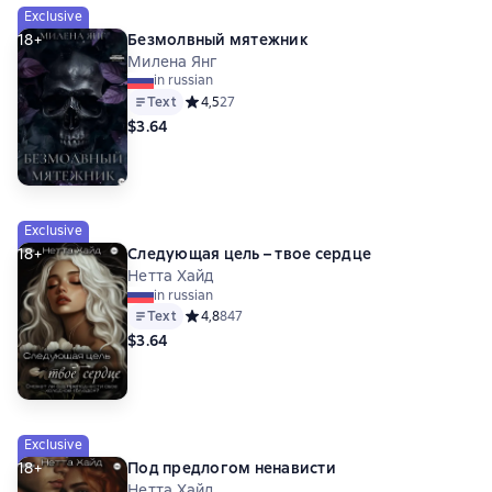
Exclusive
18+
Безмолвный мятежник
Милена Янг
in russian
Text
Средний рейтинг 4,5 на основе 27 оценок
4,5
27
$3.64
Exclusive
18+
Следующая цель – твое сердце
Нетта Хайд
in russian
Text
Средний рейтинг 4,8 на основе 847 оценок
4,8
847
$3.64
Exclusive
18+
Под предлогом ненависти
Нетта Хайд