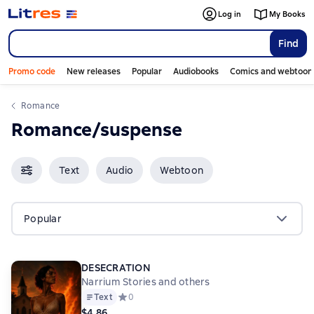
Log in
My Books
Find
Promo code
New releases
Popular
Audiobooks
Comics and webtoon
Romance
Romance/suspense
Text
Audio
Webtoon
Popular
DESECRATION
Narrium Stories and others
Text
Средний рейтинг 0 на основе 0 оценок
0
$4.86