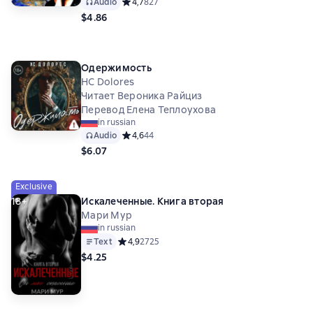
Audio
Средний рейтинг 4,7 на основе 827 оценок
4,7
827
$4.86
Одержимость
HC Dolores
Читает Вероника Райциз
Перевод Елена Теплоухова
in russian
Audio
Средний рейтинг 4,6 на основе 44 оценок
4,6
44
$6.07
Exclusive
18+
Искалеченные. Книга вторая
Мари Мур
in russian
Text
Средний рейтинг 4,9 на основе 2725 оценок
4,9
2725
$4.25