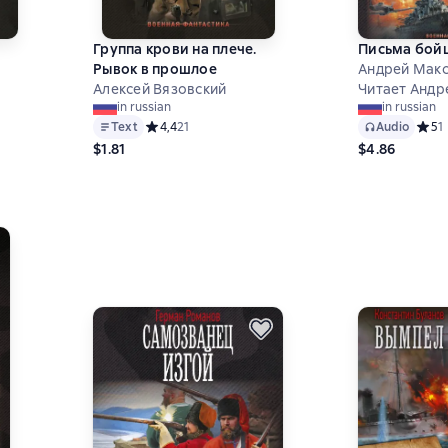
Группа крови на плече.
Письма бой
Рывок в прошлое
Андрей Мак
Алексей Вязовский
Читает Андр
in russian
in russian
Text
Средний рейтинг 4,4 на основе 21 оценок
4,4
21
Audio
Средн
5
1
8 на основе 16 оценок
$1.81
$4.86