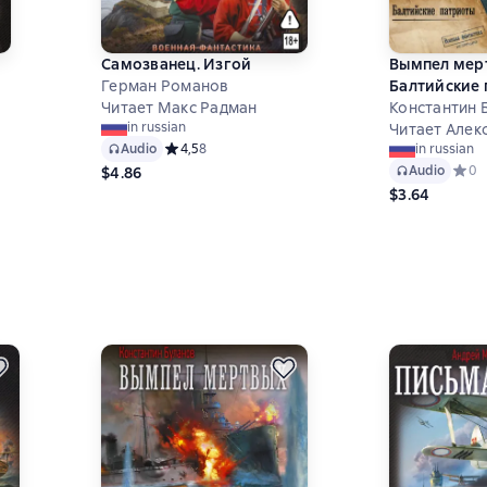
Самозванец. Изгой
Вымпел мерт
Герман Романов
Балтийские
Читает Макс Радман
Константин 
 на основе 6 оценок
in russian
Читает Алек
Audio
Средний рейтинг 4,5 на основе 8 оценок
4,5
8
in russian
Audio
Средн
0
$4.86
$3.64