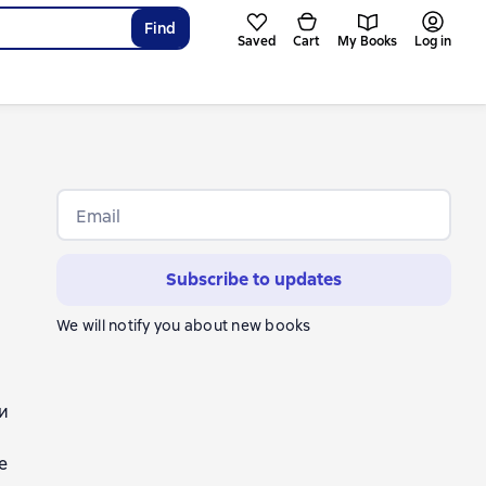
Find
Saved
Cart
My Books
Log in
Email
Subscribe to updates
We will notify you about new books
ов
и
в
е