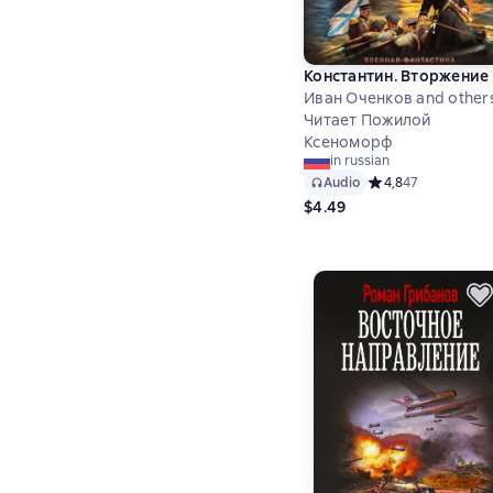
Константин. Вторжение
Иван Оченков and other
Читает Пожилой
Ксеноморф
in russian
Audio
Средний рейтинг 4,
4,8
47
$4.49