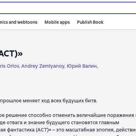
mics and webtoons
Mobile apps
Publish Book
(АСТ)»
ris Orlov
Andrey Zemlyanoy
Юрий Валин
Mikhail Mikheev
Герман Романов
Сергей Сезин
nadievich Poselyagin
Степан Кулик
Александр Берг
ков
Владимир Панин
Alexander Mikhailovsky
етнёв
Виталий Храмов
Роман Грибанов
 прошлое меняет ход всех будущих битв.
лексеев
Виктор Мишин
Рустам Максимов
Иван Байбак
им Дынин
Константин Буланов
Николай Марчук
рное решение способно отменить величайшие поражения 
Александр Ярославцев
Виктор Старицын
Евгений Пано
где отвага и знание будущего становятся главным
Сергей Юрьев
Ольга Черкунова
Денис Силаев
я фантастика (АСТ)» – это масштабная эпопея, действи