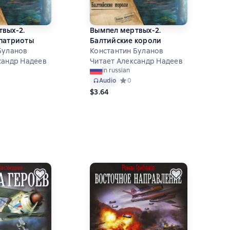
вых-2.
Вымпел мертвых-2.
 патриоты
Балтийские короли
Буланов
Константин Буланов
сандр Надеев
Читает Александр Надеев
in russian
ий рейтинг 0 на основе 0 оценок
Audio
Средний рейтинг 0 на основе 0 оце
0
$3.64