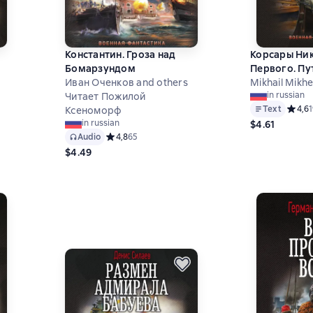
е
Константин. Гроза над
Корсары Ни
Бомарзундом
Первого. Пу
Иван Оченков and others
Mikhail Mikh
 на основе 5 оценок
in russian
Читает Пожилой
Text
Средни
4,6
1
Ксеноморф
in russian
$4.61
Audio
Средний рейтинг 4,8 на основе 65 оценок
4,8
65
$4.49