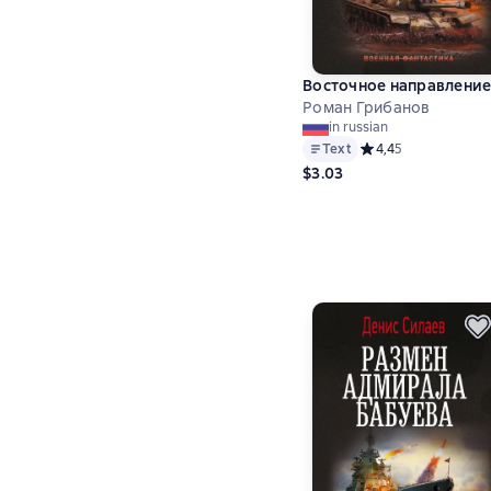
Восточное направлени
Роман Грибанов
in russian
Text
Средний рейтинг 4,4
4,4
5
$3.03