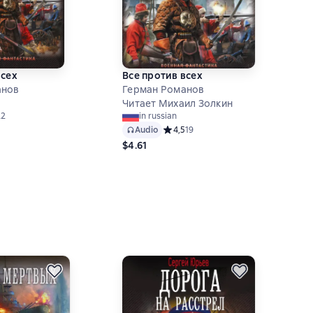
всех
Все против всех
анов
Герман Романов
Читает Михаил Золкин
й рейтинг 4,7 на основе 22 оценок
22
in russian
Audio
Средний рейтинг 4,5 на основе 19 о
4,5
19
$4.61