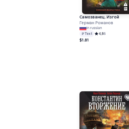
Самозванец. Изгой
Герман Романов
in russian
Text
Средний рейтинг 4,8
4,8
6
$1.81