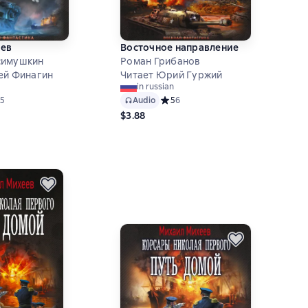
оев
Восточное направление
симушкин
Роман Грибанов
ей Финагин
Читает Юрий Гуржий
in russian
ий рейтинг 4,6 на основе 5 оценок
5
Audio
Средний рейтинг 5 на основе 6 оце
5
6
$3.88