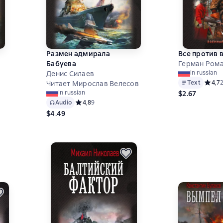
Размен адмирала
Все против 
Бабуева
Герман Ром
in russian
Денис Силаев
Text
Средни
4,7
Читает Мирослав Велесов
 на основе 13 оценок
in russian
$2.67
Audio
Средний рейтинг 4,8 на основе 9 оценок
4,8
9
$4.49