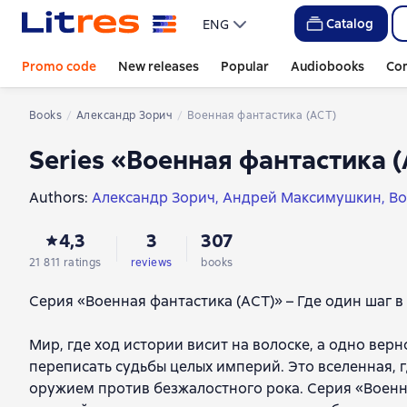
Catalog
ENG
Promo code
New releases
Popular
Audiobooks
Co
Books
Александр Зорич
Военная фантастика (АСТ)
Series «Военная фантастика 
Authors:
Александр Зорич
Андрей Максимушкин
Bo
Сергей Калашников
Александр Чернов
Влад Савин
4,3
3
307
Ростислав Марченко
Олег Кожевников
Vladimir Gen
Николай Инодин
Антон Перунов
Александр Калмы
21 811 ratings
reviews
books
Михаил Николаев
Алексей Вязовский
Александр Пл
Серия «Военная фантастика (АСТ)» – Где один шаг в
Alexander Khranikov
Евгений Белогорский
Михаил А
Иван Оченков
Игорь Сорокин
Виктор Старец
Макс
Мир, где ход истории висит на волоске, а одно ве
Владислав Колмаков
Б. Беломор
Сергей Протасов
переписать судьбы целых империй. Это вселенная, 
Иван Некрасов
Сержант Леший
Августин Ангелов
оружием против безжалостного рока. Серия «Военна