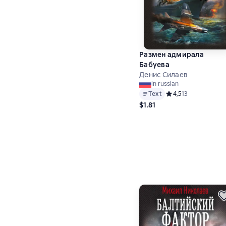
Размен адмирала
Бабуева
Денис Силаев
in russian
Text
Средний рейтинг 4,5
4,5
13
$1.81