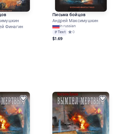
цов
Письма бойцов
симушкин
Андрей Максимушкин
in russian
ей Финагин
Text
Средний рейтинг 0 на основе 0 оцен
0
ий рейтинг 5 на основе 1 оценок
$1.69