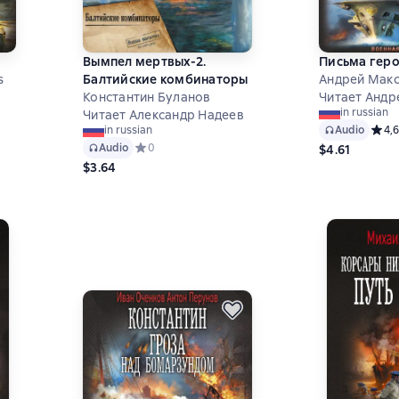
Вымпел мертвых-2.
Письма гер
s
Балтийские комбинаторы
Андрей Мак
Константин Буланов
Читает Андр
in russian
Читает Александр Надеев
Audio
Средн
4,6
in russian
8 на основе 47 оценок
Audio
Средний рейтинг 0 на основе 0 оценок
0
$4.61
$3.64