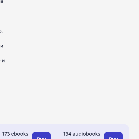
ма
.
 и
 и
173 ebooks
134 audiobooks