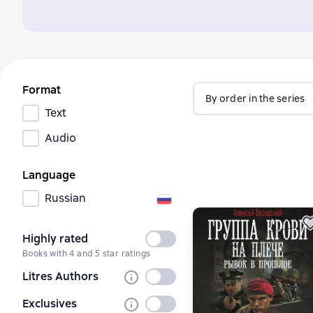
Format
By order in the series
Text
Audio
Language
Russian
Highly rated
Not
Books with 4 and 5 star ratings
selected
Litres Authors
Not
selected
Exclusives
Not