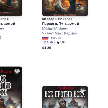
колая
Корсары Николая
ть домой
Первого. Путь домой
eev
Mikhail Mikheev
Читает Макс Радман
й рейтинг 4,6 на основе 19 оценок
9
in russian
Audio
Средний рейтинг 4,9 на основе 7 о
4,9
7
$4.86