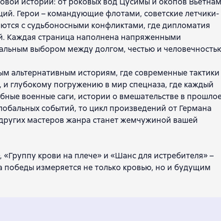
овой истории: от роковых вод Цусимы и окопов Вьетна
ций. Герои – командующие флотами, советские летчики-
аются с судьбоносными конфликтами, где дипломатия
лей. Каждая страница наполнена напряженными
льным выбором между долгом, честью и человечностью
ым альтернативным историям, где современные тактики
 и глубокому погружению в мир спецназа, где каждый
бные военные саги, истории о вмешательстве в прошлое
лобальных событий, то цикл произведений от Германа
и других мастеров жанра станет жемчужиной вашей
, «Группу крови на плече» и «Шанс для истребителя» –
на победы измеряется не только кровью, но и будущим