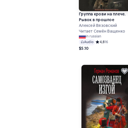
selected
Группа крови на плече.
Рывок в прошлое
Алексей Вязовский
Читает Семён Ващенко
in russian
Audio
Средний рейтинг 4,
4,8
16
$5.10