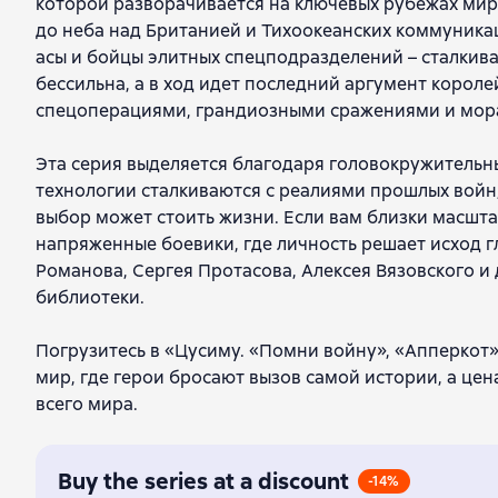
которой разворачивается на ключевых рубежах мир
до неба над Британией и Тихоокеанских коммуника
асы и бойцы элитных спецподразделений – сталкив
бессильна, а в ход идет последний аргумент коро
спецоперациями, грандиозными сражениями и мора
Эта серия выделяется благодаря головокружительн
технологии сталкиваются с реалиями прошлых войн,
выбор может стоить жизни. Если вам близки масшта
напряженные боевики, где личность решает исход г
Романова, Сергея Протасова, Алексея Вязовского 
библиотеки.
Погрузитесь в «Цусиму. «Помни войну», «Апперкот»
мир, где герои бросают вызов самой истории, а це
всего мира.
Buy the series at a discount
-14%