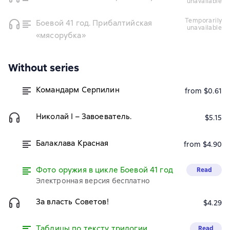
unavailable
temporarily
Боевой 41 год. Прибалтийская
unavailable
«мясорубка»
Without series
Командарм Серпилин
from $0.61
Николай I – Завоеватель.
$5.15
Балаклава Красная
from $4.90
Фото оружия в цикле Боевой 41 год
Read
Электронная версия бесплатно
За власть Советов!
$4.29
Таблицы по тексту трилогии
Read