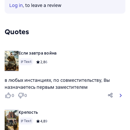
Log in
, to leave a review
Quotes
Если завтра война
Text
Средний рейтинг 2,8 на основе 6 оценок
2,8
6
в любых инстанциях, по совместительству, Вы
назначаетесь первым заместителем
0
0
Крепость
Text
Средний рейтинг 4,8 на основе 9 оценок
4,8
9