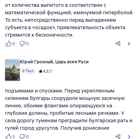
от количества выпитого в соответствии с
математической функцией, именуемой гиперболой.
То есть, непосредственно перед выпадением
субъекта в «осадок», привлекательность объекта
стремится к бесконечности.
0
0
Юрий Грозный, Царь всея Руси
Text
Средний рейтинг 4,5 на основе 27 оценок
4,5
27
подъемами и спусками. Перед укрепленным
селением булгары соорудили мощную засечную
линию, обоими флангами опирающуюся на
глубокие долины, пробитые лесными речками. У
села дорогу туменам преградили булгарская рать и
гуляй город урусутов. Получив донесение
3
0