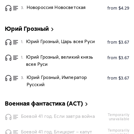
Новороссия Новосветская
3.
from $4.29
Юрий Грозный
Юрий Грозный, Царь всея Руси
1.
from $3.67
Юрий Грозный, великий князь
1.
from $3.67
всея Руси
Юрий Грозный, Император
3.
from $3.67
Русский
Военная фантастика (АСТ)
temporarily
Боевой 41 год. Если завтра война
unavailable
temporarily
Боевой 41 год. Блицкриг – капут