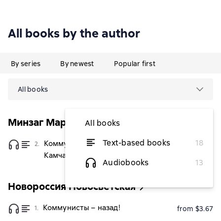
All books by the author
By series
By newest
Popular first
All books
Минзаг Марти
All books
Text-based books
18
Коммунистическая республика
2.
from $4.29
Камчатка
Audiobooks
13
Новороссия Новосветская
Коммунисты – назад!
1.
from $3.67