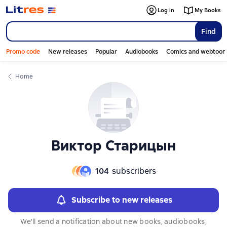
Слайдер с книгами
Слайдер с книгами
Log in
My Books
Find
Promo code
New releases
Popular
Audiobooks
Comics and webtoon
Home
Виктор Старицын
104
subscribers
Subscribe to new releases
We'll send a notification about new books, audiobooks,