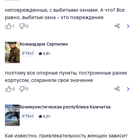
неповрежденных, с выбитыми окнами. А что? Все
равно, выбитые окна – это повреждение
1
0
Командарм Серпилин
Text
Средний рейтинг 4,8 на основе 9 оценок
4,8
9
поэтому все опорные пункты, построенные ранее
корпусом, сохраняли свое значение
0
0
Коммунистическая республика Камчатка
Text
Средний рейтинг 4,3 на основе 9 оценок
4,3
9
Как известно, привлекательность женщин зависит