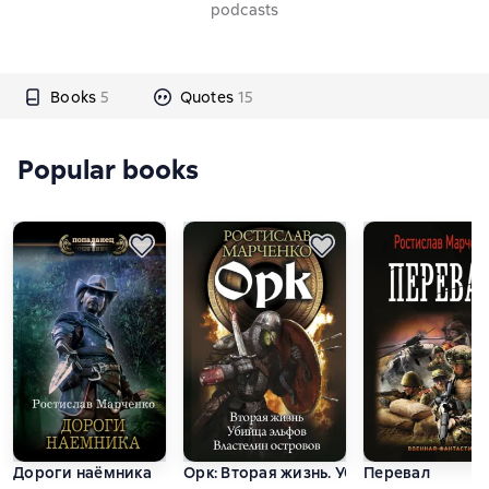
podcasts
Books
5
Quotes
15
Popular books
Дороги наёмника
Орк: Вторая жизнь. Убийца эльфов. Вл
Перевал