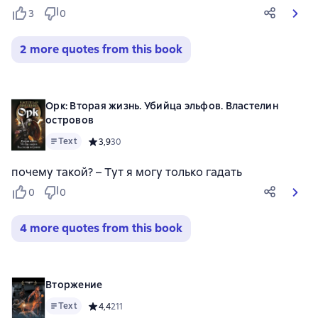
3
0
2 more quotes from this book
Орк: Вторая жизнь. Убийца эльфов. Властелин
островов
Text
Средний рейтинг 3,9 на основе 30 оценок
3,9
30
почему такой? – Тут я могу только гадать
0
0
4 more quotes from this book
Вторжение
Text
Средний рейтинг 4,4 на основе 211 оценок
4,4
211