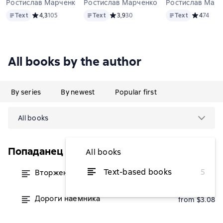
Ростислав Марченко
Ростислав Марченко
Ростислав Мар
Text
Text
Text
Text
Средний рейтинг 4,3 на основе 105 оценок
4,3
105
Text
Средний рейтинг 3,9 на основе 30 оц
3,9
30
Text
Средний ре
4
74
All books by the author
By series
By newest
Popular first
All books
Попаданец (АСТ)
All books
Text-based books
5
Вторжение
from $2.71
Дороги наёмника
from $3.08