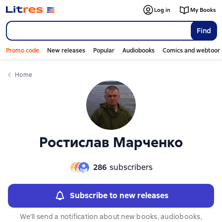
Слайдер с книгами
Log in
My Books
Find
Promo code
New releases
Popular
Audiobooks
Comics and webtoon
Home
Ростислав Марченко
286
subscribers
Subscribe to new releases
We'll send a notification about new books, audiobooks,