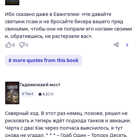
Ибо сказано даже в Евангелии: «Не давайте
святыни псам и не бросайте бисера вашего пред
свиньями, чтобы они не попрали его ногами своими
и, обратившись, не растерзали вас».
8
0
8 more quotes from this book
Гадюкинский мост
Text
Средний рейтинг 4,3 на основе 210 оценок
4,3
210
Скверный ход. В этот раз немец, похоже, решил не
рисковать и теперь ждёт подхода танков и авиации.
Черта с два! Как через полчаса выяснилось, я тут
снова не угадал. * * * – Граб Один – Топору Десять.