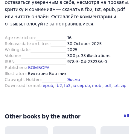
оставаться уверенным в себе, несмотря на провалы,
критику и сомнения» — скачать в fb2, txt, epub, pdf
или читать онлайн. Оставляйте комментарии и
отзывы, голосуйте за понравившиеся.
Age restriction
:
16+
Release date on Litres
:
30 October 2025
Writing date
:
2025
Volume
:
300 p. 35 illustrations
ISBN
:
978-5-04-232356-0
Publishers
:
БОМБОРА
Illustrator:
:
Виктория Бортник
Copyright Holder:
:
Эксмо
Download format
:
epub
, 
fb2
, 
fb3
, 
ios.epub
, 
mobi
, 
pdf
, 
txt
, 
zip
Other books by the author
All