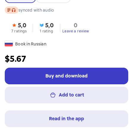
Text
, audio format available
synced with audio
5,0
5,0
0
7 ratings
1 rating
Leave a review
Book in Russian
$5.67
Buy and download
Add to cart
Read in the app