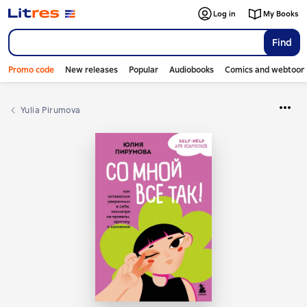
Log in
My Books
Find
Promo code
New releases
Popular
Audiobooks
Comics and webtoon
Yulia Pirumova