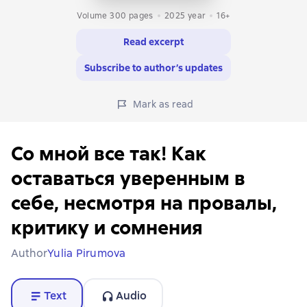
Volume 300 pages
2025
year
16+
Read excerpt
Subscribe to author’s updates
Mark as read
Со мной все так! Как
оставаться уверенным в
себе, несмотря на провалы,
критику и сомнения
Author
Yulia Pirumova
Text
Audio