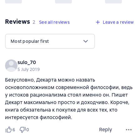
Reviews
,
2 reviews
2
See all reviews
Leave a review
Most popular first
sulo_70
5 July 2019
Безусловно, Декарта можно назвать
основоположником современной философии, ведь
у истоков рационализма стоял именно он. Пишет
Декарт максимально просто и доходчиво. Короче,
книга обязательна к покупке для всех тех, кто
интересуется философией.
Reply
6
0