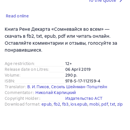
To the quote
Read online
Книга Рене Декарта «Сомневайся во всем» —
скачать в fb2, txt, epub, pdf или читать онлайн.
Оставляйте комментарии и отзывы, голосуйте за
понравившиеся.
Age restriction
:
12+
Release date on Litres
:
06 April 2019
Volume
:
290 p.
ISBN
:
978-5-17-112159-4
Translator
:
В. И. Пиков
,
Сесиль Шейнман-Топштейн
Commentator:
:
Николай Карпицкий
Copyright Holder:
:
Издательство АСТ
Download format
:
epub
, 
fb2
, 
fb3
, 
ios.epub
, 
mobi
, 
pdf
, 
txt
, 
zip