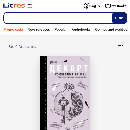
Log in
My Books
Find
Promo code
New releases
Popular
Audiobooks
Comics and webtoon
René Descartes