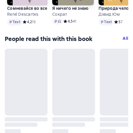
Сомневайся во всем
Я ничего не знаю
Природа челов
René Descartes
Сократ
Дэвид Юм
Text
Text
, audio format available
Text
Средний рейтинг 4,5 на основе 41 оцен
4,5
41
Text
Средний рейтинг 4,2 на основе 13 оценок
4,2
13
Text
Средний ре
5
7
People read this with this book
All