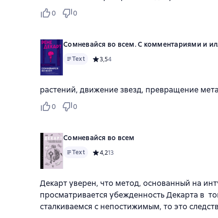
0
0
Сомневайся во всем. С комментариями и 
Text
Средний рейтинг 3,5 на основе 4 оценок
3,5
4
растений, движение звезд, превращение мет
0
0
Сомневайся во всем
Text
Средний рейтинг 4,2 на основе 13 оценок
4,2
13
Декарт уверен, что метод, основанный на инт
просматривается убежденность Декарта в то
сталкиваемся с непостижимым, то это следст