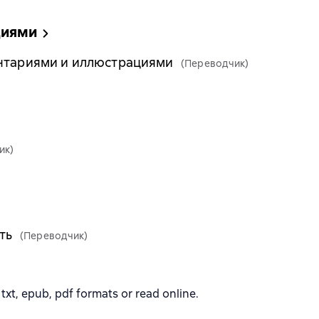
циями
ентариями и иллюстрациями
(Переводчик)
ик)
ть
(Переводчик)
xt, epub, pdf formats or read online.