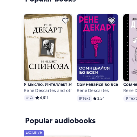
Я мыслю. Интеллект это страсть
Сомневайся во всем. С ко
Сомне
René Descartes and others
René Descartes
René 
Text
, audio format available
Text
Text
Средний рейтинг 4,6 на основе 11 оценок
4,6
11
Text
Средний рейтинг 3,5 на 
3,5
4
Text
Popular audiobooks
Exclusive