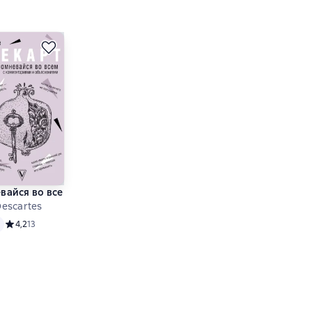
мментариями и иллюстрациями
вайся во всем
Descartes
основе 4 оценок
Средний рейтинг 4,2 на основе 13 оценок
4,2
13