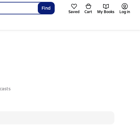
Find
Saved
Cart
My Books
Log in
casts