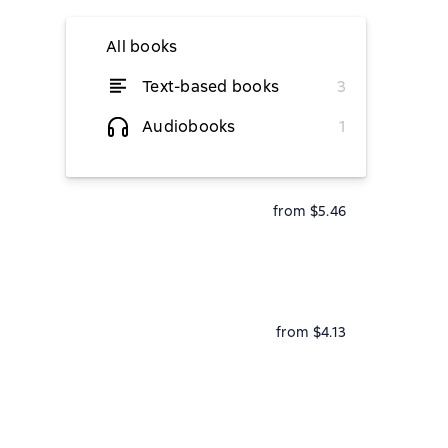
All books
Text-based books
3
from $4.86
Audiobooks
1
from $5.46
from $4.13