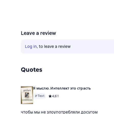
Leave a review
Log in
, to leave a review
Quotes
Я мыслю. Интеллект это страсть
Text
Средний рейтинг 4,6 на основе 11 оценок
4,6
11
чтобы мы не злоупотребляли досугом