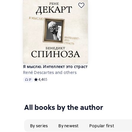
Я мыслю. Интеллект это страсть
René Descartes and others
Audio
Средний рейтинг 4,4 на основе 65 оценок
4,4
65
All books by the author
By series
By newest
Popular first