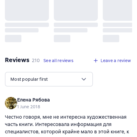
Reviews
,
210 reviews
210
See all reviews
Leave a review
Most popular first
Елена Рябова
1 June 2018
Честно говоря, мне не интересна художественная
часть книги. Интересовала информация для
специалистов, которой крайне мало в этой книге, к