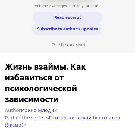
Volume 241 pages
2018
year
16+
Read excerpt
Subscribe to author’s updates
Mark as read
Жизнь взаймы. Как
избавиться от
психологической
зависимости
Author
Ирина Млодик
Part of the series
«Психологический бестселлер
(Эксмо)»