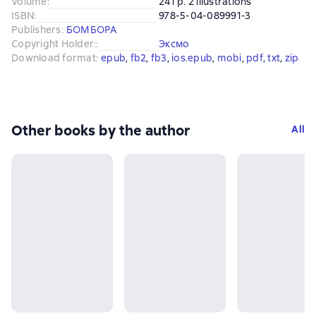
Volume
:
241 p. 2 illustrations
ISBN
:
978-5-04-089991-3
Publishers
:
БОМБОРА
Copyright Holder:
:
Эксмо
Download format
:
epub
, 
fb2
, 
fb3
, 
ios.epub
, 
mobi
, 
pdf
, 
txt
, 
zip
Other books by the author
All