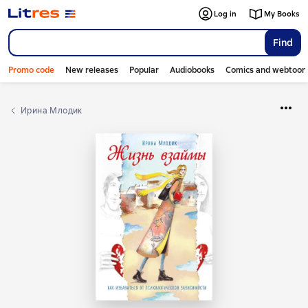
Log in
My Books
Find
Promo code
New releases
Popular
Audiobooks
Comics and webtoon
Ирина Млодик