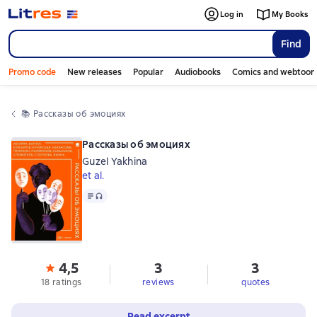
Log in
My Books
Find
Promo code
New releases
Popular
Audiobooks
Comics and webtoon
📚 
Рассказы об эмоциях
Рассказы об эмоциях
Guzel Yakhina
et al.
Text
, audio format available
4,5
3
3
18 ratings
reviews
quotes
Read excerpt