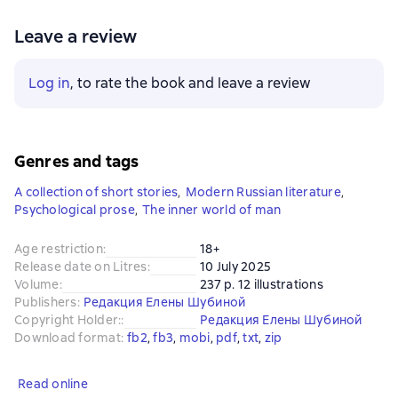
Leave a review
Log in
, to rate the book and leave a review
Genres and tags
A collection of short stories
,
Modern Russian literature
,
Psychological prose
,
The inner world of man
Age restriction
:
18+
Release date on Litres
:
10 July 2025
Volume
:
237 p. 12 illustrations
Publishers
:
Редакция Елены Шубиной
Copyright Holder:
:
Редакция Елены Шубиной
Download format
:
fb2
, 
fb3
, 
mobi
, 
pdf
, 
txt
, 
zip
Read online