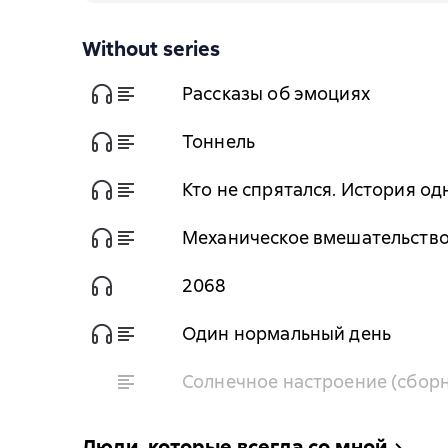
Without series
Рассказы об эмоциях
Тоннель
Кто не спрятался. История о
Механическое вмешательство.
2068
Один нормальный день
Солнечное настроение (сборн
Люди, которые всегда со мной