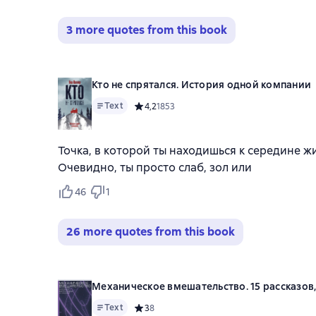
3 more quotes from this book
Кто не спрятался. История одной компании
Text
Средний рейтинг 4,2 на основе 1853 оцено
4,2
1853
Точка, в которой ты находишься к середине ж
Очевидно, ты просто слаб, зол или
46
1
26 more quotes from this book
Механическое вмешательство. 15 рассказов
Text
Средний рейтинг 3 на основе 8 оценок
3
8