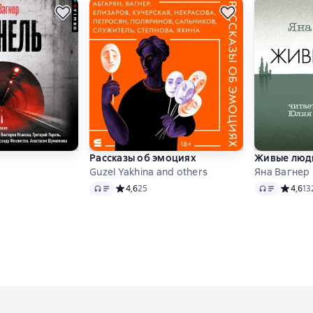
Рассказы об эмоциях
Живые люд
Guzel Yakhina and others
Яна Вагнер
Audio
Audio
тинг 4,5 на основе 2600 оценок
Средний рейтинг 4,6 на основе 25 оценок
4,6
25
Средний
4,6
13