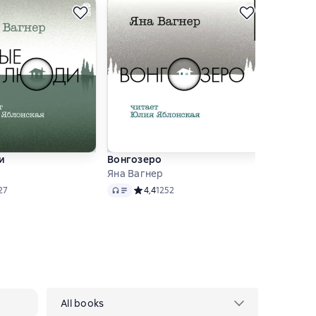
и
Вонгозеро
2068
Яна Вагнер
Яна Ваг
Audio
Audio
 рейтинг 4,6 на основе 1327 оценок
27
Средний рейтинг 4,4 на основе 1252 оцено
4,4
1252
Audio
All books