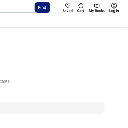
Find
Saved
Cart
My Books
Log in
casts