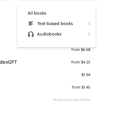
All books
Text-based books
8
from $4
Audiobooks
8
from $6.07
from $6.68
ndexGPT
from $4.25
$1.94
from $1.45
temporarily unavailable