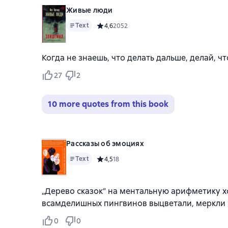
Живые люди
Text
Средний рейтинг 4,6 на основе 2052 оцено
4,6
2052
Когда не знаешь, что делать дальше, делай, чт
27
2
10 more quotes from this book
Рассказы об эмоциях
Text
Средний рейтинг 4,5 на основе 18 оценок
4,5
18
„Дерево сказок“ на ментальную арифметику х
всамделишных пингвинов выцветали, меркли
0
0