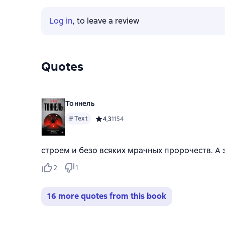
Log in
, to leave a review
Quotes
Тоннель
Text
Средний рейтинг 4,3 на основе 1154 оцено
4,3
1154
строем и безо всяких мрачных пророчеств. А
2
1
16 more quotes from this book