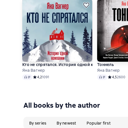
Кто не спрятался. История одной компании
Тоннель
Яна Вагнер
Яна Вагнер
Audio
Audio
Средний рейтинг 4,2 на основе 1091 оценок
4,2
1091
Средний рей
4,5
2600
All books by the author
By series
By newest
Popular first