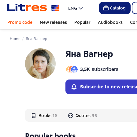
Слайдер с книгами
Слайдер с книгами
Catalog
ENG
Promo code
New releases
Popular
Audiobooks
Co
Home
Яна Вагнер
Яна Вагнер
3,5К
subscribers
Subscribe to new releas
Books
16
Quotes
96
Popular books