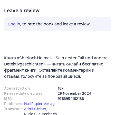
Leave a review
Log in
, to rate the book and leave a review
Книга «Sherlock Holmes – Sein erster Fall und andere
Detektivgeschichten» — читать онлайн бесплатно
фрагмент книги. Оставляйте комментарии и
отзывы, голосуйте за понравившиеся.
Age restriction
:
18+
Release date on Litres
:
29 November 2024
ISBN
:
9783954182138
Publishers
:
Null Papier Verlag
Translator
:
Adolf Gleiner
,
Rudolf Lautenbach