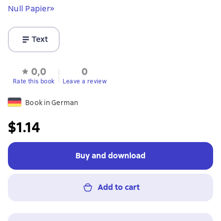
Null Papier»
Text
0,0
0
Rate this book
Leave a review
Book in German
$1.14
Buy and download
Add to cart