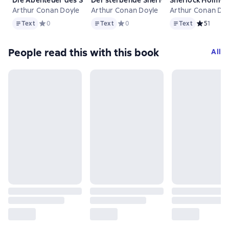
Arthur Conan Doyle
Arthur Conan Doyle
Arthur Conan Do
Text
Text
Text
Text
Средний рейтинг 0 на основе 0 оценок
0
Text
Средний рейтинг 0 на основе 0 оце
0
Text
Средний ре
5
1
People read this with this book
All