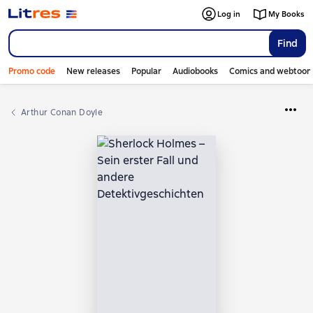
Log in
My Books
Find
Promo code
New releases
Popular
Audiobooks
Comics and webtoon
Arthur Conan Doyle