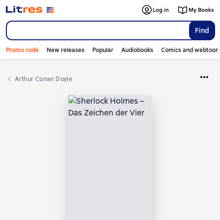
Log in
My Books
Find
Promo code
New releases
Popular
Audiobooks
Comics and webtoon
Arthur Conan Doyle