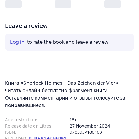
Leave a review
Log in
, to rate the book and leave a review
Книга «Sherlock Holmes – Das Zeichen der Vier» —
читать онлайн бесплатно фрагмент книги.
Оставляйте комментарии и отзывы, голосуйте за
понравившиеся.
Age restriction
:
18+
Release date on Litres
:
27 November 2024
ISBN
:
9783954180103
Publishers
:
Null Papier Verlag