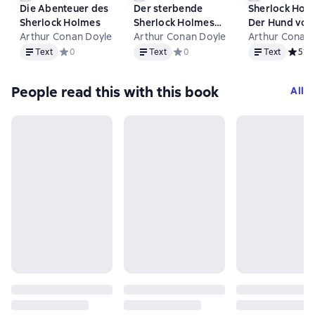
Die Abenteuer des
Der sterbende
Sherlock Hol
Sherlock Holmes
Sherlock Holmes
Der Hund von
Arthur Conan Doyle
und andere
Arthur Conan Doyle
Baskerville
Arthur Conan 
Text
Text
Text
Detektivgeschichten
Text
Средний рейтинг 0 на основе 0 оценок
0
Text
Средний рейтинг 0 на основе 0 о
0
Text
Средни
5
1
People read this with this book
All