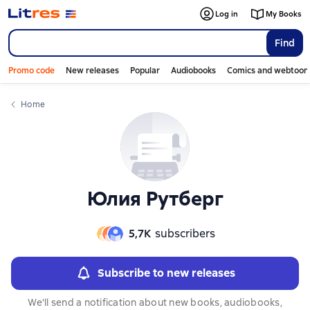
Слайдер с книгами
Слайдер с книгами
Log in
My Books
Find
Promo code
New releases
Popular
Audiobooks
Comics and webtoon
Home
Юлия Рутберг
5,7К
subscribers
Subscribe to new releases
We'll send a notification about new books, audiobooks,