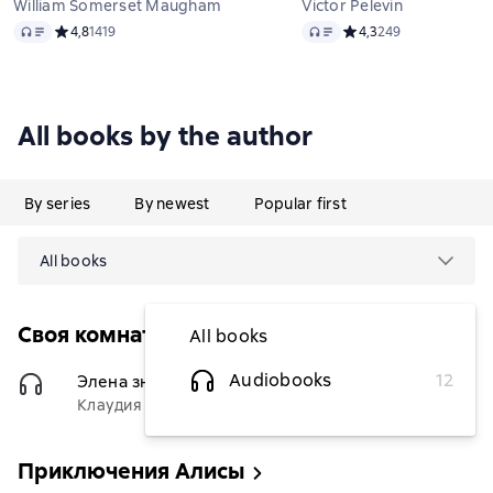
William Somerset Maugham
Victor Pelevin
Audio
Audio
Средний рейтинг 4,8 на основе 1419 оценок
4,8
1419
Средний рейтинг 4,3 н
4,3
249
All books by the author
By series
By newest
Popular first
All books
Своя комната: судьбы женщин
All books
Audiobooks
12
Элена знает
(Чтец)
$6.13
Клаудия Пиньейро
Приключения Алисы