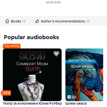
podcasts
Books
12
Author's recommendations
23
Popular audiobooks
Top selling
−50%
Театр (в исполнении Юлии Рутберг)
Шлем ужаса