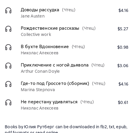
Доводы рассудка
(Чтец)
$4.16
Jane Austen
Рождественские рассказы
(Чтец)
$5.27
Collective work
В бухте Вдохновение
(Чтец)
$0.98
Николас Алексеев
Приключение с ногой дьявола
(Чтец)
$3.06
Arthur Conan Doyle
Где-то под Гроссето (сборник)
(Чтец)
$4.16
Marina Stepnova
Не перестану удивляться
(Чтец)
$0.61
Николас Алексеев
Books by Юлия Рутберг can be downloaded in fb2, txt, epub,
pdf formats or read online.