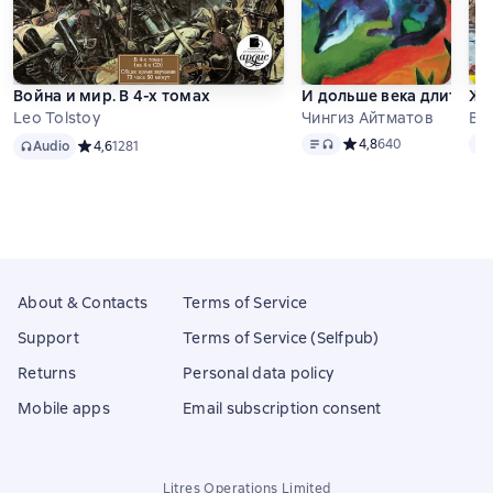
Война и мир. В 4-х томах
И дольше века длится д
Жи
Leo Tolstoy
Чингиз Айтматов
Ва
Audio
Text
, audio format available
Tex
Средний рейтинг 4,8 н
4,8
640
Audio
Средний рейтинг 4,6 на основе 1281 оценок
4,6
1281
About & Contacts
Terms of Service
Support
Terms of Service (Selfpub)
Returns
Personal data policy
Mobile apps
Email subscription consent
Litres Operations Limited